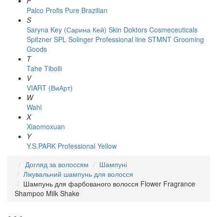
P
Palco
Profis
Pure Brazilian
S
Saryna Key (Сарина Кей)
Skin Doktors Cosmeceuticals
Spitzner
SPL Solinger Professional line
STMNT Grooming
Goods
T
Tahe
Tibolli
V
VIART (ВиАрт)
W
Wahl
X
Xiaomoxuan
Y
Y.S.PARK Professional
Yellow
Догляд за волоссям
Шампуні
Лікувальний шампунь для волосся
Шампунь для фарбованого волосся Flower Fragrance
Shampoo Milk Shake