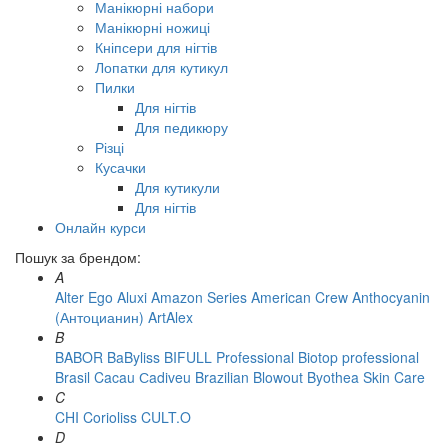
Манікюрні набори
Манікюрні ножиці
Кніпсери для нігтів
Лопатки для кутикул
Пилки
Для нігтів
Для педикюру
Різці
Кусачки
Для кутикули
Для нігтів
Онлайн курси
Пошук за брендом:
A
Alter Ego
Aluxi
Amazon Series
American Crew
Anthocyanin
(Антоцианин)
ArtAlex
B
BABOR
BaByliss
BIFULL Professional
Biotop professional
Brasil Cacau Сadiveu
Brazilian Blowout
Byothea Skin Care
C
CHI
Corioliss
CULT.O
D