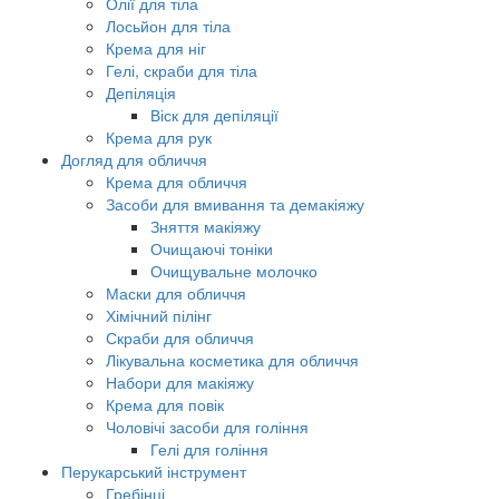
Олії для тіла
Лосьйон для тіла
Крема для ніг
Гелі, скраби для тіла
Депіляція
Віск для депіляції
Крема для рук
Догляд для обличчя
Крема для обличчя
Засоби для вмивання та демакіяжу
Зняття макіяжу
Очищаючі тоніки
Очищувальне молочко
Маски для обличчя
Хімічний пілінг
Скраби для обличчя
Лікувальна косметика для обличчя
Набори для макіяжу
Крема для повік
Чоловічі засоби для гоління
Гелі для гоління
Перукарський інструмент
Гребінці