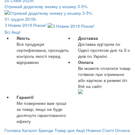
20 Січня 2025г.
Отримай додаткову знижку у кошику 3-5%
31 грудня 2018г.
З Новим 2019 Роком!
Всі Акції
Якість
Доставка
Вся продукція
Доставка кур'єром по
сертифікована, проходить
Одесі протягом дня та 3-х
контроль якості перед
днів по Україні.
відправкою
Оплата
Ви можете сплатити товар
готівкою при отриманні
або карткою в режимі on-
line на сайті
Гарантії
Ми повернемо вам гроші
за товар, якщо не буде
досягнуто гарантованого
ефекту
Головна
Каталог
Бренди
Товар дня
Акції
Новини
Статті
Оплата