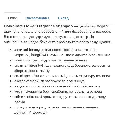
Опис
Застосування
Склад
Color Care Flower Fragrance Shampoo
— це м'який, vegan-
шампунь, спеціально розроблений для фарбованого волосся.
Він ніжно очищає, утримує вологу, захищає колір від
вимивання та надає блиску та аромату квіткового саду щодня.
активні інгредієнти:
соєві протеїни та екстракт
моринги, Integrity41, суміш антиоксидантів із соняшника
м'яко очищає, підтримуючи баланс вологи
містить Integrity41 для захисту фарбованого волосся та
збереження кольору
соєві протеїни живлять та зміцнюють структуру волосся
екстракт моринги зволожує та пом'якшує
надає волоссю м'якість і сяючий зовнішній вигляд
vegan‑формула без парабенів, натуральна основа
свіжий квітковий аромат - відчуття салонного догляду
вдома
підходить для регулярного застосування завдяки
делікатній формулі