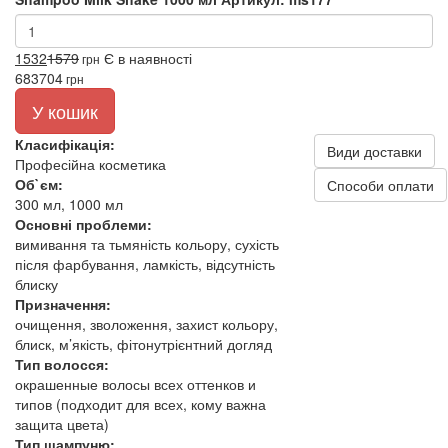
1532
1579
Є в наявності
грн
683
704
грн
У кошик
Класифікація:
Види доставки
Професійна косметика
Об`єм:
Способи оплати
300 мл, 1000 мл
Основні проблеми:
вимивання та тьмяність кольору, сухість
після фарбування, ламкість, відсутність
блиску
Призначення:
очищення, зволоження, захист кольору,
блиск, м’якість, фітонутрієнтний догляд
Тип волосся:
окрашенные волосы всех оттенков и
типов (подходит для всех, кому важна
защита цвета)
Тип шампуню: