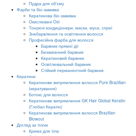
Пудра для об'єму
Фарби та біо-завивка
Кератинова біо-завивка
Окислювачі Oxi
Тонуючі кондиціонери, маски, муси, спреї
Знебарвлення та освітлення волосся
Професійна фарба для волосся
Барвник прямої дії
Безаміачний барвник
Кератиновий барвник
Освітлювальний барвник
Стійкий перманентний барвник
Кератини
Кератинове випрямлення волосся Pure Brazilian
(кератування)
Ботокс для волосся
Кератинове випрямлення GK Hair Global Keratin
(Глобал Кератін)
Кератинове випрямлення волосся Brazilian
Blowout
Догляд за тілом
Крема для тіла