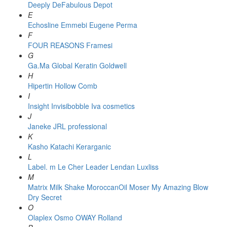
Deeply
DeFabulous
Depot
E
Echosline
Emmebi
Eugene Perma
F
FOUR REASONS
Framesi
G
Ga.Ma
Global Keratin
Goldwell
H
Hipertin
Hollow Comb
I
Insight
Invisibobble
Iva cosmetics
J
Janeke
JRL professional
K
Kasho
Katachi
Kerarganic
L
Label. m
Le Cher
Leader
Lendan
Luxliss
M
Matrix
Milk Shake
MoroccanOil
Moser
My Amazing Blow
Dry Secret
O
Olaplex
Osmo
OWAY Rolland