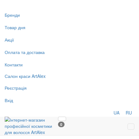
Бренди
Товар дня
Акції
Оплата та доставка
Контакти
Салон
краси
ArtAlex
Реєстрація
Вхід
UA
RU
0
Tog
navi