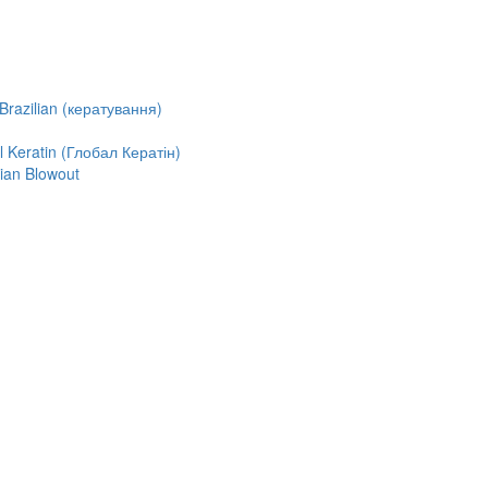
razilian (кератування)
Keratin (Глобал Кератін)
ian Blowout