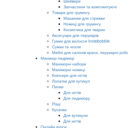
Шейвери
Запчастини та комплектуючі
Товари для грумінгу
Машинки для стрижки
Ножиці для грумінгу
Косметика для тварин
Аксесуари для перукарів
Гумки для волосся Invisibobble
Сумки та чохли
Меблі для салонів краси, перукарні робо
Манікюр-педикюр
Манікюрні набори
Манікюрні ножиці
Кніпсери для нігтів
Лопатки для кутикул
Пилки
Для нігтів
Для педикюру
Різці
Кусачки
Для кутикули
Для нігтів
Онлайн курси