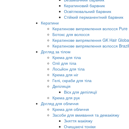
Кератиновий барвник
Освітлювальний барвник
Стійкий перманентний барвник
Кератини
Кератинове випрямлення волосся Pure B
Ботокс для волосся
Кератинове випрямлення GK Hair Global 
Кератинове випрямлення волосся Brazil
Догляд за тілом
Крема для тіла
Олії для тіла
Лосьйон для тіла
Крема для ніг
Гелі, скраби для тіла
Депіляція
Віск для депіляції
Крема для рук
Догляд для обличчя
Крема для обличчя
Засоби для вмивання та демакіяжу
Зняття макіяжу
Очищаючі тоніки