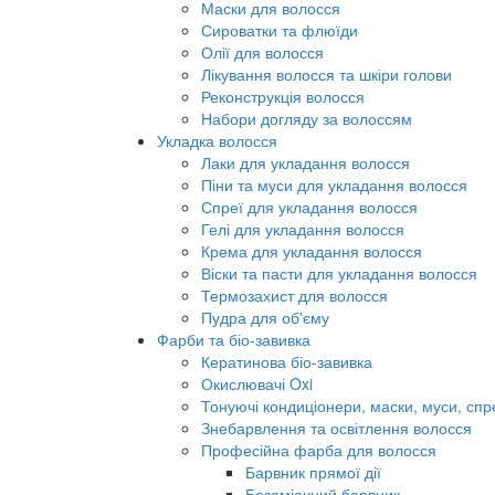
Маски для волосся
Сироватки та флюїди
Олії для волосся
Лікування волосся та шкіри голови
Реконструкція волосся
Набори догляду за волоссям
Укладка волосся
Лаки для укладання волосся
Піни та муси для укладання волосся
Спреї для укладання волосся
Гелі для укладання волосся
Крема для укладання волосся
Віски та пасти для укладання волосся
Термозахист для волосся
Пудра для об'єму
Фарби та біо-завивка
Кератинова біо-завивка
Окислювачі Oxi
Тонуючі кондиціонери, маски, муси, спр
Знебарвлення та освітлення волосся
Професійна фарба для волосся
Барвник прямої дії
Безаміачний барвник