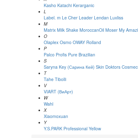
Kasho
Katachi
Kerarganic
L
Label. m
Le Cher
Leader
Lendan
Luxliss
M
Matrix
Milk Shake
MoroccanOil
Moser
My Amazi
O
Olaplex
Osmo
OWAY Rolland
P
Palco
Profis
Pure Brazilian
S
Saryna Key (Сарина Кей)
Skin Doktors Cosmece
T
Tahe
Tibolli
V
VIART (ВиАрт)
W
Wahl
X
Xiaomoxuan
Y
Y.S.PARK Professional
Yellow