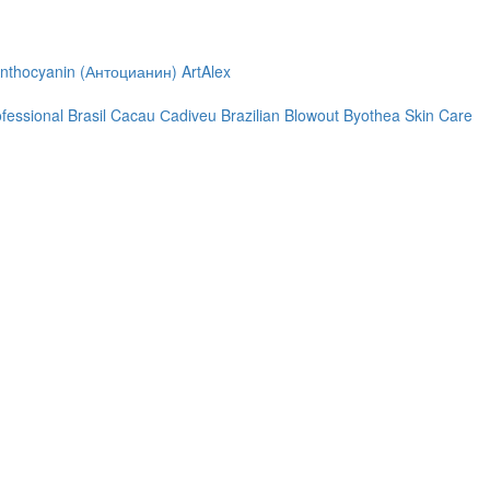
nthocyanin (Антоцианин)
ArtAlex
ofessional
Brasil Cacau Сadiveu
Brazilian Blowout
Byothea Skin Care