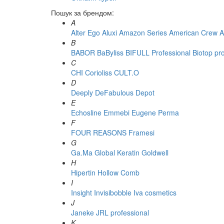
Пошук за брендом:
A
Alter Ego
Aluxi
Amazon Series
American Crew
A
B
BABOR
BaByliss
BIFULL Professional
Biotop pr
C
CHI
Corioliss
CULT.O
D
Deeply
DeFabulous
Depot
E
Echosline
Emmebi
Eugene Perma
F
FOUR REASONS
Framesi
G
Ga.Ma
Global Keratin
Goldwell
H
Hipertin
Hollow Comb
I
Insight
Invisibobble
Iva cosmetics
J
Janeke
JRL professional
K