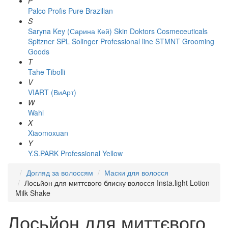
P
Palco
Profis
Pure Brazilian
S
Saryna Key (Сарина Кей)
Skin Doktors Cosmeceuticals
Spitzner
SPL Solinger Professional line
STMNT Grooming
Goods
T
Tahe
Tibolli
V
VIART (ВиАрт)
W
Wahl
X
Xiaomoxuan
Y
Y.S.PARK Professional
Yellow
Догляд за волоссям
Маски для волосся
Лосьйон для миттєвого блиску волосся Insta.light Lotion
Milk Shake
Лосьйон для миттєвого