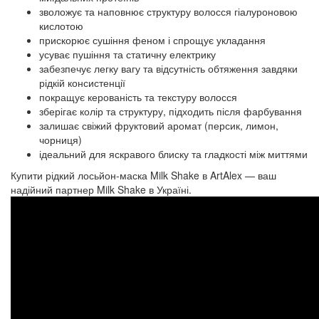
зволожує та наповнює структуру волосся гіалуроновою
кислотою
прискорює сушіння феном і спрощує укладання
усуває пушіння та статичну електрику
забезпечує легку вагу та відсутність обтяження завдяки
рідкій консистенції
покращує керованість та текстуру волосся
зберігає колір та структуру, підходить після фарбування
залишає свіжий фруктовий аромат (персик, лимон,
чорниця)
ідеальний для яскравого блиску та гладкості між миттями
Купити рідкий лосьйон-маска Milk Shake в ArtAlex — ваш
надійний партнер Milk Shake в Україні.