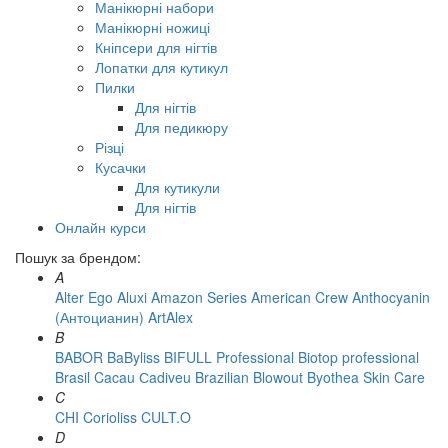
Манікюрні набори
Манікюрні ножиці
Кніпсери для нігтів
Лопатки для кутикул
Пилки
Для нігтів
Для педикюру
Різці
Кусачки
Для кутикули
Для нігтів
Онлайн курси
Пошук за брендом:
A
Alter Ego
Aluxi
Amazon Series
American Crew
Anthocyanin
(Антоцианин)
ArtAlex
B
BABOR
BaByliss
BIFULL Professional
Biotop professional
Brasil Cacau Сadiveu
Brazilian Blowout
Byothea Skin Care
C
CHI
Corioliss
CULT.O
D