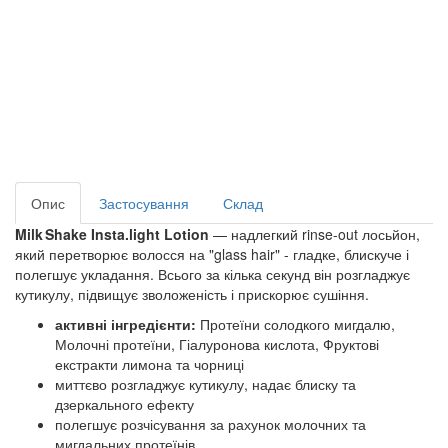
Опис
Застосування
Склад
Milk Shake Insta.light Lotion
— надлегкий rinse-out лосьйон,
який перетворює волосся на "glass hair" - гладке, блискуче і
полегшує укладання. Всього за кілька секунд він розгладжує
кутикулу, підвищує зволоженість і прискорює сушіння.
активні інгредієнти:
Протеїни солодкого мигдалю,
Молочні протеїни, Гіалуронова кислота, Фруктові
екстракти лимона та чорниці
миттєво розгладжує кутикулу, надає блиску та
дзеркального ефекту
полегшує розчісування за рахунок молочних та
мигдальних протеїнів