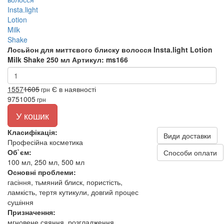
Лосьйон для миттєвого блиску волосся Insta.light Lotion
Milk Shake 250 мл
Артикул: ms166
1557
1605
Є в наявності
грн
975
1005
грн
У кошик
Класифікація:
Види доставки
Професійна косметика
Об`єм:
Способи оплати
100 мл, 250 мл, 500 мл
Основні проблеми:
гасіння, тьмяний блиск, пористість,
ламкість, тертя кутикули, довгий процес
сушіння
Призначення:
мгновене сяяння, розгладження,