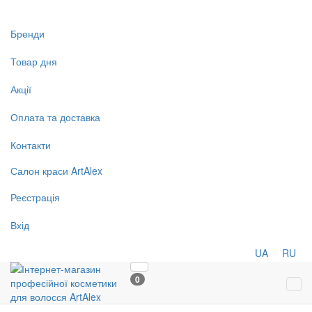
Бренди
Товар дня
Акції
Оплата та доставка
Контакти
Салон
краси
ArtAlex
Реєстрація
Вхід
UA
RU
0
Tog
navi