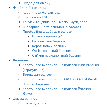
Пудра для об'єму
Фарби та біо-завивка
Кератинова біо-завивка
Окислювачі Oxi
Тонуючі кондиціонери, маски, муси, спреї
Знебарвлення та освітлення волосся
Професійна фарба для волосся
Барвник прямої дії
Безаміачний барвник
Кератиновий барвник
Освітлювальний барвник
Стійкий перманентний барвник
Кератини
Кератинове випрямлення волосся Pure Brazilian
(кератування)
Ботокс для волосся
Кератинове випрямлення GK Hair Global Keratin
(Глобал Кератін)
Кератинове випрямлення волосся Brazilian
Blowout
Догляд за тілом
Крема для тіла