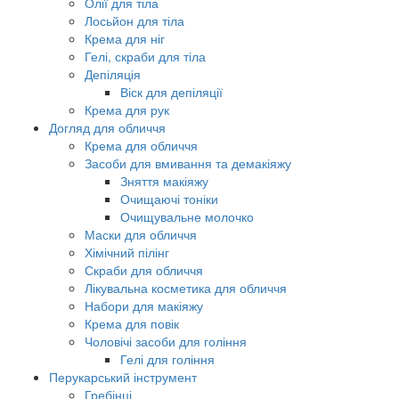
Олії для тіла
Лосьйон для тіла
Крема для ніг
Гелі, скраби для тіла
Депіляція
Віск для депіляції
Крема для рук
Догляд для обличчя
Крема для обличчя
Засоби для вмивання та демакіяжу
Зняття макіяжу
Очищаючі тоніки
Очищувальне молочко
Маски для обличчя
Хімічний пілінг
Скраби для обличчя
Лікувальна косметика для обличчя
Набори для макіяжу
Крема для повік
Чоловічі засоби для гоління
Гелі для гоління
Перукарський інструмент
Гребінці