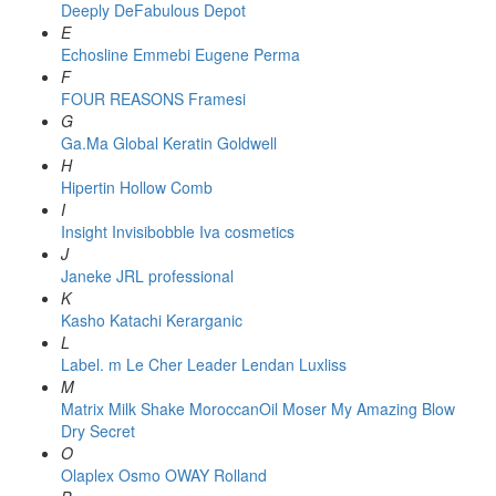
Deeply
DeFabulous
Depot
E
Echosline
Emmebi
Eugene Perma
F
FOUR REASONS
Framesi
G
Ga.Ma
Global Keratin
Goldwell
H
Hipertin
Hollow Comb
I
Insight
Invisibobble
Iva cosmetics
J
Janeke
JRL professional
K
Kasho
Katachi
Kerarganic
L
Label. m
Le Cher
Leader
Lendan
Luxliss
M
Matrix
Milk Shake
MoroccanOil
Moser
My Amazing Blow
Dry Secret
O
Olaplex
Osmo
OWAY Rolland