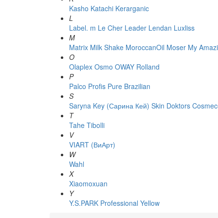
Kasho
Katachi
Kerarganic
L
Label. m
Le Cher
Leader
Lendan
Luxliss
M
Matrix
Milk Shake
MoroccanOil
Moser
My Amazi
O
Olaplex
Osmo
OWAY Rolland
P
Palco
Profis
Pure Brazilian
S
Saryna Key (Сарина Кей)
Skin Doktors Cosmece
T
Tahe
Tibolli
V
VIART (ВиАрт)
W
Wahl
X
Xiaomoxuan
Y
Y.S.PARK Professional
Yellow