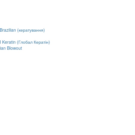
razilian (кератування)
Keratin (Глобал Кератін)
ian Blowout