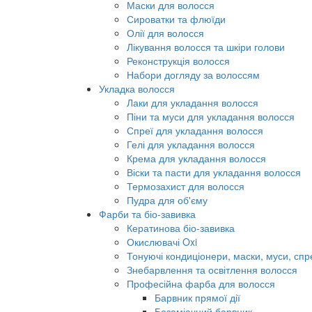
Маски для волосся
Сироватки та флюїди
Олії для волосся
Лікування волосся та шкіри голови
Реконструкція волосся
Набори догляду за волоссям
Укладка волосся
Лаки для укладання волосся
Піни та муси для укладання волосся
Спреї для укладання волосся
Гелі для укладання волосся
Крема для укладання волосся
Віски та пасти для укладання волосся
Термозахист для волосся
Пудра для об'єму
Фарби та біо-завивка
Кератинова біо-завивка
Окислювачі Oxi
Тонуючі кондиціонери, маски, муси, спр
Знебарвлення та освітлення волосся
Професійна фарба для волосся
Барвник прямої дії
Безаміачний барвник