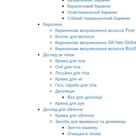
Кератиновий барвник
Освітлювальний барвник
Стійкий перманентний барвник
Кератини
Кератинове випрямлення волосся Pure B
Ботокс для волосся
Кератинове випрямлення GK Hair Global 
Кератинове випрямлення волосся Brazil
Догляд за тілом
Крема для тіла
Олії для тіла
Лосьйон для тіла
Крема для ніг
Гелі, скраби для тіла
Депіляція
Віск для депіляції
Крема для рук
Догляд для обличчя
Крема для обличчя
Засоби для вмивання та демакіяжу
Зняття макіяжу
Очищаючі тоніки