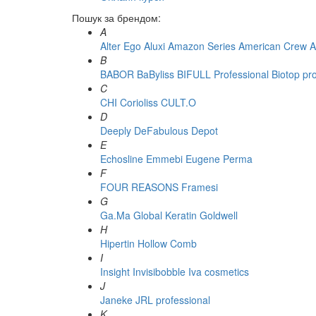
Пошук за брендом:
A
Alter Ego
Aluxi
Amazon Series
American Crew
A
B
BABOR
BaByliss
BIFULL Professional
Biotop pr
C
CHI
Corioliss
CULT.O
D
Deeply
DeFabulous
Depot
E
Echosline
Emmebi
Eugene Perma
F
FOUR REASONS
Framesi
G
Ga.Ma
Global Keratin
Goldwell
H
Hipertin
Hollow Comb
I
Insight
Invisibobble
Iva cosmetics
J
Janeke
JRL professional
K