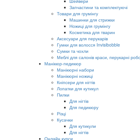
Шейвери
Запчастини та комплектуючі
Товари для грумінгу
Машинки для стрижки
Ножиці для грумінгу
Косметика для тварин
Аксесуари для перукарів
Гумки для волосся Invisibobble
Сумки та чохли
Меблі для салонів краси, перукарні робо
Манікюр-педикюр
Манікюрні набори
Манікюрні ножиці
Кніпсери для нігтів
Лопатки для кутикул
Пилки
Для нігтів
Для педикюру
Різці
Кусачки
Для кутикули
Для нігтів
Онлайн курси