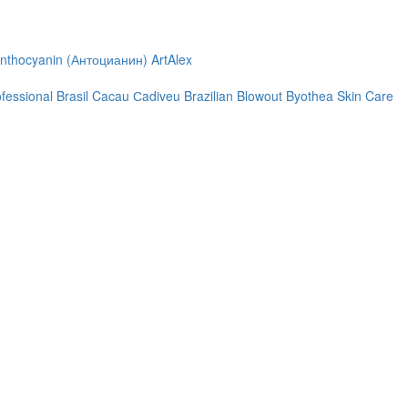
nthocyanin (Антоцианин)
ArtAlex
ofessional
Brasil Cacau Сadiveu
Brazilian Blowout
Byothea Skin Care