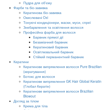
Пудра для об'єму
Фарби та біо-завивка
Кератинова біо-завивка
Окислювачі Oxi
Тонуючі кондиціонери, маски, муси, спреї
Знебарвлення та освітлення волосся
Професійна фарба для волосся
Барвник прямої дії
Безаміачний барвник
Кератиновий барвник
Освітлювальний барвник
Стійкий перманентний барвник
Кератини
Кератинове випрямлення волосся Pure Brazilian
(кератування)
Ботокс для волосся
Кератинове випрямлення GK Hair Global Keratin
(Глобал Кератін)
Кератинове випрямлення волосся Brazilian
Blowout
Догляд за тілом
Крема для тіла