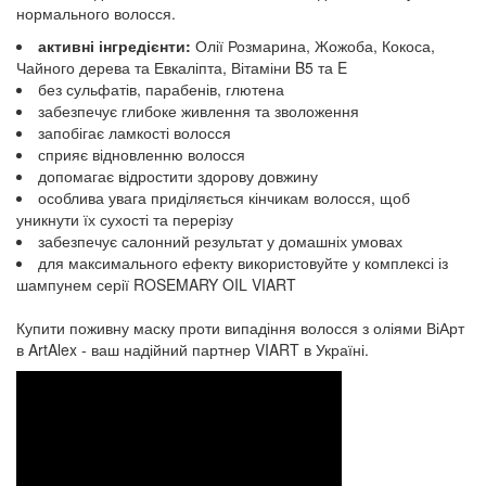
нормального волосся.
активні інгредієнти:
Олії Розмарина, Жожоба, Кокоса,
Чайного дерева та Евкаліпта, Вітаміни B5 та E
без сульфатів, парабенів, глютена
забезпечує глибоке живлення та зволоження
запобігає ламкості волосся
сприяє відновленню волосся
допомагає відростити здорову довжину
особлива увага приділяється кінчикам волосся, щоб
уникнути їх сухості та перерізу
забезпечує салонний результат у домашніх умовах
для максимального ефекту використовуйте у комплексі із
шампунем серії ROSEMARY OIL VIART
Купити поживну маску проти випадіння волосся з оліями ВіАрт
в ArtAlex - ваш надійний партнер VIART в Україні.