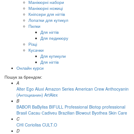
Манікюрні набори
Манікюрні ножиці
Кніпсери для нігтів
Лопатки для кутикул
Пилки
Для нігтів
Для педикюру
Різці
Кусачки
Для кутикули
Для нігтів
Онлайн курси
Пошук за брендом:
A
Alter Ego
Aluxi
Amazon Series
American Crew
Anthocyanin
(Антоцианин)
ArtAlex
B
BABOR
BaByliss
BIFULL Professional
Biotop professional
Brasil Cacau Сadiveu
Brazilian Blowout
Byothea Skin Care
C
CHI
Corioliss
CULT.O
D