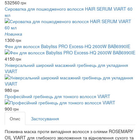
532
560
грн
Сироватка для пошкодженого волосся HAIR SERUM VIART 60
мл
Новинка
1300
грн
Фен для волосся Babyliss PRO Excess-HQ 2600W BAB6990IE
4150
грн
Універсальний широкий масажний гребінець для укладання
VIART
980
грн
Професійний гребінець для тонкого волосся VIART
900
грн
Опис
Застосування
Поживна маска проти випадіння волосся з оліями ROSEMARY
OIL VIART для глибокого зволоження та відновлення сухого та