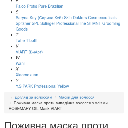
P
Palco
Profis
Pure Brazilian
S
Saryna Key (Сарина Кей)
Skin Doktors Cosmeceuticals
Spitzner
SPL Solinger Professional line
STMNT Grooming
Goods
T
Tahe
Tibolli
V
VIART (ВиАрт)
W
Wahl
X
Xiaomoxuan
Y
Y.S.PARK Professional
Yellow
Догляд за волоссям
Маски для волосся
Поживна маска проти випадіння волосся з оліями
ROSEMARY OIL Mask VIART
Поживна маска проти