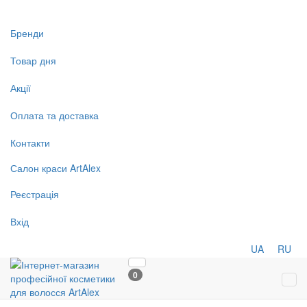
Бренди
Товар дня
Акції
Оплата та доставка
Контакти
Салон
краси
ArtAlex
Реєстрація
Вхід
UA
RU
0
Tog
navi