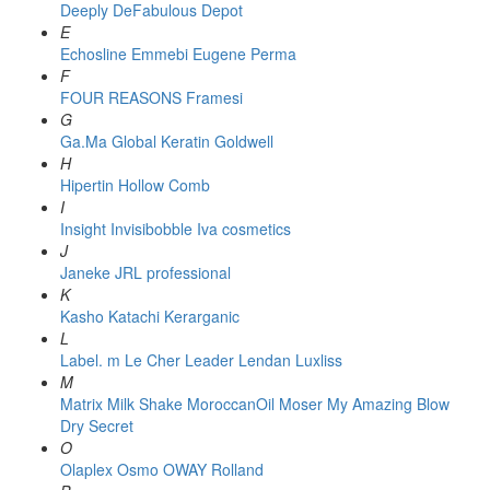
Deeply
DeFabulous
Depot
E
Echosline
Emmebi
Eugene Perma
F
FOUR REASONS
Framesi
G
Ga.Ma
Global Keratin
Goldwell
H
Hipertin
Hollow Comb
I
Insight
Invisibobble
Iva cosmetics
J
Janeke
JRL professional
K
Kasho
Katachi
Kerarganic
L
Label. m
Le Cher
Leader
Lendan
Luxliss
M
Matrix
Milk Shake
MoroccanOil
Moser
My Amazing Blow
Dry Secret
O
Olaplex
Osmo
OWAY Rolland