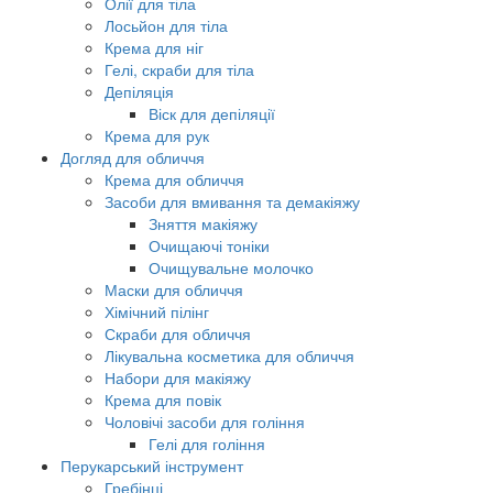
Олії для тіла
Лосьйон для тіла
Крема для ніг
Гелі, скраби для тіла
Депіляція
Віск для депіляції
Крема для рук
Догляд для обличчя
Крема для обличчя
Засоби для вмивання та демакіяжу
Зняття макіяжу
Очищаючі тоніки
Очищувальне молочко
Маски для обличчя
Хімічний пілінг
Скраби для обличчя
Лікувальна косметика для обличчя
Набори для макіяжу
Крема для повік
Чоловічі засоби для гоління
Гелі для гоління
Перукарський інструмент
Гребінці