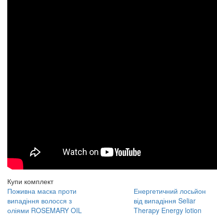
Купи комплект
Поживна маска проти
Енергетичний лосьйон
випадіння волосся з
від випадіння Seliar
оліями ROSEMARY OIL
Therapy Energy lotion