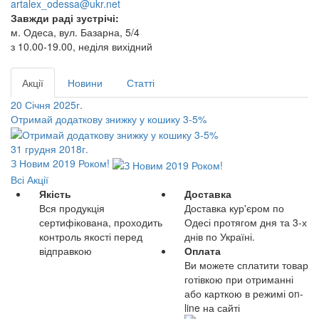
artalex_odessa@ukr.net
Завжди раді зустрічі:
м. Одеса, вул. Базарна, 5/4
з 10.00-19.00, неділя вихідний
Акції
Новини
Статті
20 Січня 2025г.
Отримай додаткову знижку у кошику 3-5%
31 грудня 2018г.
З Новим 2019 Роком!
Всі Акції
Якість
Доставка
Вся продукція
Доставка кур'єром по
сертифікована, проходить
Одесі протягом дня та 3-х
контроль якості перед
днів по Україні.
відправкою
Оплата
Ви можете сплатити товар
готівкою при отриманні
або карткою в режимі on-
line на сайті