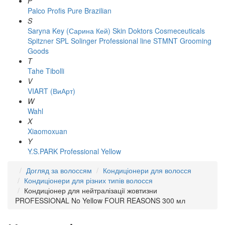
P
Palco
Profis
Pure Brazilian
S
Saryna Key (Сарина Кей)
Skin Doktors Cosmeceuticals
Spitzner
SPL Solinger Professional line
STMNT Grooming
Goods
T
Tahe
Tibolli
V
VIART (ВиАрт)
W
Wahl
X
Xiaomoxuan
Y
Y.S.PARK Professional
Yellow
Догляд за волоссям
Кондиціонери для волосся
Кондиціонери для різних типів волосся
Кондиціонер для нейтралізації жовтизни
PROFESSIONAL No Yellow FOUR REASONS 300 мл