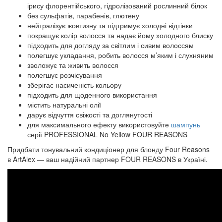
ірису флорентійського, гідролізований рослинний білок
без сульфатів, парабенів, глютену
нейтралізує жовтизну та підтримує холодні відтінки
покращує колір волосся та надає йому холодного блиску
підходить для догляду за світлим і сивим волоссям
полегшує укладання, робить волосся м’яким і слухняним
зволожує та живить волосся
полегшує розчісування
зберігає насиченість кольору
підходить для щоденного використання
містить натуральні олії
дарує відчуття свіжості та доглянутості
для максимального ефекту використовуйте
шампунь
серії PROFESSIONAL No Yellow FOUR REASONS
Придбати тонувальний кондиціонер для блонду Four Reasons
в ArtAlex — ваш надійний партнер FOUR REASONS в Україні.