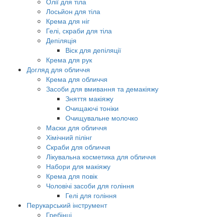
Олії для тіла
Лосьйон для тіла
Крема для ніг
Гелі, скраби для тіла
Депіляція
Віск для депіляції
Крема для рук
Догляд для обличчя
Крема для обличчя
Засоби для вмивання та демакіяжу
Зняття макіяжу
Очищаючі тоніки
Очищувальне молочко
Маски для обличчя
Хімічний пілінг
Скраби для обличчя
Лікувальна косметика для обличчя
Набори для макіяжу
Крема для повік
Чоловічі засоби для гоління
Гелі для гоління
Перукарський інструмент
Гребінці