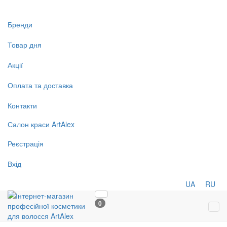
Бренди
Товар дня
Акції
Оплата та доставка
Контакти
Салон
краси
ArtAlex
Реєстрація
Вхід
UA
RU
0
Tog
navi