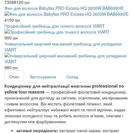
7308
8120
грн
Фен для волосся Babyliss PRO Excess-HQ 2600W BAB6990IE
4150
грн
Професійний гребінець для тонкого волосся VIART
900
грн
Універсальний широкий масажний гребінець для укладання
VIART
980
грн
Опис
Застосування
Склад
Кондиціонер для нейтралізації жовтизни professional no
yellow four reasons
—
професійний фіолетовий кондиціонер
,
призначений для догляду за
світлим, освітленим, мелірованим
і сивим волоссям
. Він містить
фіолетовий пігмент
, який
ефективно
нейтралізує небажані жовті та теплі відтінки
, надає
локонам холодного тону та робить волосся
м’яким, сяючим і
доглянутим
між фарбуваннями.
активні інгредієнти:
екстракт папаї каріки, екстракт