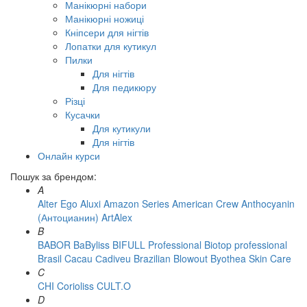
Манікюрні набори
Манікюрні ножиці
Кніпсери для нігтів
Лопатки для кутикул
Пилки
Для нігтів
Для педикюру
Різці
Кусачки
Для кутикули
Для нігтів
Онлайн курси
Пошук за брендом:
A
Alter Ego
Aluxi
Amazon Series
American Crew
Anthocyanin
(Антоцианин)
ArtAlex
B
BABOR
BaByliss
BIFULL Professional
Biotop professional
Brasil Cacau Сadiveu
Brazilian Blowout
Byothea Skin Care
C
CHI
Corioliss
CULT.O
D