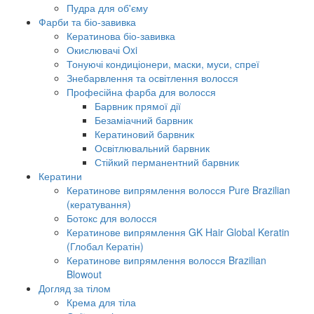
Пудра для об'єму
Фарби та біо-завивка
Кератинова біо-завивка
Окислювачі Oxi
Тонуючі кондиціонери, маски, муси, спреї
Знебарвлення та освітлення волосся
Професійна фарба для волосся
Барвник прямої дії
Безаміачний барвник
Кератиновий барвник
Освітлювальний барвник
Стійкий перманентний барвник
Кератини
Кератинове випрямлення волосся Pure Brazilian
(кератування)
Ботокс для волосся
Кератинове випрямлення GK Hair Global Keratin
(Глобал Кератін)
Кератинове випрямлення волосся Brazilian
Blowout
Догляд за тілом
Крема для тіла