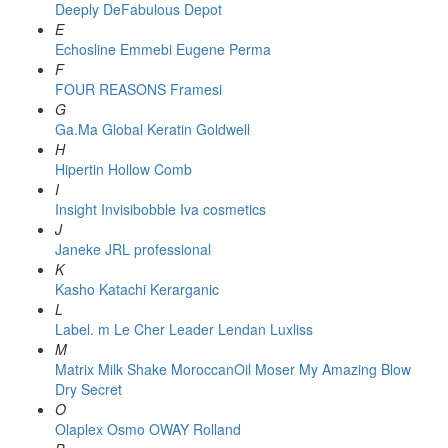
Deeply
DeFabulous
Depot
E
Echosline
Emmebi
Eugene Perma
F
FOUR REASONS
Framesi
G
Ga.Ma
Global Keratin
Goldwell
H
Hipertin
Hollow Comb
I
Insight
Invisibobble
Iva cosmetics
J
Janeke
JRL professional
K
Kasho
Katachi
Kerarganic
L
Label. m
Le Cher
Leader
Lendan
Luxliss
M
Matrix
Milk Shake
MoroccanOil
Moser
My Amazing Blow
Dry Secret
O
Olaplex
Osmo
OWAY Rolland