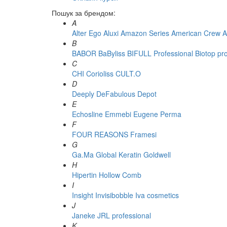
Пошук за брендом:
A
Alter Ego
Aluxi
Amazon Series
American Crew
A
B
BABOR
BaByliss
BIFULL Professional
Biotop pr
C
CHI
Corioliss
CULT.O
D
Deeply
DeFabulous
Depot
E
Echosline
Emmebi
Eugene Perma
F
FOUR REASONS
Framesi
G
Ga.Ma
Global Keratin
Goldwell
H
Hipertin
Hollow Comb
I
Insight
Invisibobble
Iva cosmetics
J
Janeke
JRL professional
K