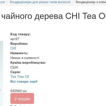
сся
Кондиціонери для різних типів волосся
Кондиціонер з оліє
 чайного дерева CHI Tea O
Код товару:
арт27
Виробник:
CHI
Наявність:
Немає в наявності
Країна виробництва:
США
Серія:
Tea Tree Oil
Всі товари серії
532
560
грн
У кошик