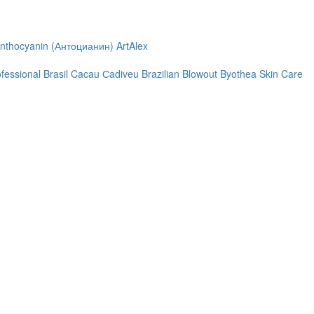
nthocyanin (Антоцианин)
ArtAlex
ofessional
Brasil Cacau Сadiveu
Brazilian Blowout
Byothea Skin Care