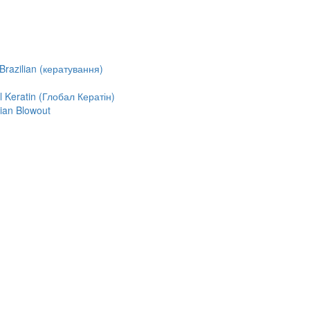
razilian (кератування)
Keratin (Глобал Кератін)
ian Blowout