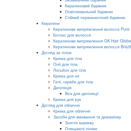
Кератиновий барвник
Освітлювальний барвник
Стійкий перманентний барвник
Кератини
Кератинове випрямлення волосся Pure B
Ботокс для волосся
Кератинове випрямлення GK Hair Global 
Кератинове випрямлення волосся Brazil
Догляд за тілом
Крема для тіла
Олії для тіла
Лосьйон для тіла
Крема для ніг
Гелі, скраби для тіла
Депіляція
Віск для депіляції
Крема для рук
Догляд для обличчя
Крема для обличчя
Засоби для вмивання та демакіяжу
Зняття макіяжу
Очищаючі тоніки