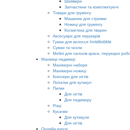
Шейвери
Запчастини та комплектуючі
Товари для грумінгу
Машинки для стрижки
Ножиці для грумінгу
Косметика для тварин
Аксесуари для перукарів
Гумки для волосся Invisibobble
Сумки та чохли
Меблі для салонів краси, перукарні робо
Манікюр-педикюр
Манікюрні набори
Манікюрні ножиці
Кніпсери для нігтів
Лопатки для кутикул
Пилки
Для нігтів
Для педикюру
Різці
Кусачки
Для кутикули
Для нігтів
Онлайн курси