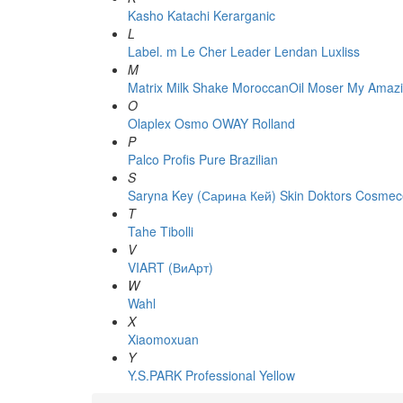
Kasho
Katachi
Kerarganic
L
Label. m
Le Cher
Leader
Lendan
Luxliss
M
Matrix
Milk Shake
MoroccanOil
Moser
My Amazi
O
Olaplex
Osmo
OWAY Rolland
P
Palco
Profis
Pure Brazilian
S
Saryna Key (Сарина Кей)
Skin Doktors Cosmece
T
Tahe
Tibolli
V
VIART (ВиАрт)
W
Wahl
X
Xiaomoxuan
Y
Y.S.PARK Professional
Yellow