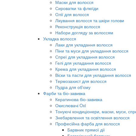
Маски для волосся
Сироватки та флюїди
Олії для волосся
Лікування волосся та шкіри голови
Реконструкція волосся
Набори догляду за волоссям
Укладка волосся
Лаки для укладання волосся
Піни та муси для укладання волосся
Спреї для укладання волосся
Гелі для укладання волосся
Крема для укладання волосся
Віски та пасти для укладання волосся
Термозахист для волосся
Пудра для об'єму
Фарби та біо-завивка
Кератинова біо-завивка
Окислювачі Oxi
Тонуючі кондиціонери, маски, муси, спр
Знебарвлення та освітлення волосся
Професійна фарба для волосся
Барвник прямої дії
Безаміачний барвник