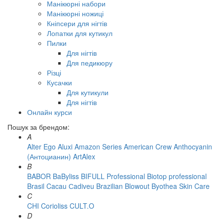
Манікюрні набори
Манікюрні ножиці
Кніпсери для нігтів
Лопатки для кутикул
Пилки
Для нігтів
Для педикюру
Різці
Кусачки
Для кутикули
Для нігтів
Онлайн курси
Пошук за брендом:
A
Alter Ego
Aluxi
Amazon Series
American Crew
Anthocyanin
(Антоцианин)
ArtAlex
B
BABOR
BaByliss
BIFULL Professional
Biotop professional
Brasil Cacau Сadiveu
Brazilian Blowout
Byothea Skin Care
C
CHI
Corioliss
CULT.O
D