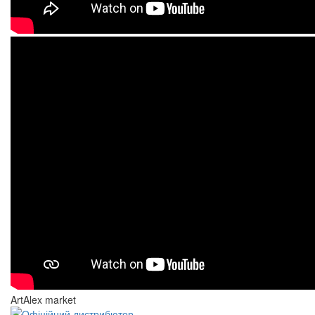
ArtAlex market