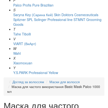
P
Palco
Profis
Pure Brazilian
S
Saryna Key (Сарина Кей)
Skin Doktors Cosmeceuticals
Spitzner
SPL Solinger Professional line
STMNT Grooming
Goods
T
Tahe
Tibolli
V
VIART (ВиАрт)
W
Wahl
X
Xiaomoxuan
Y
Y.S.PARK Professional
Yellow
Догляд за волоссям
Маски для волосся
Маска для частого використання Basic Mask Palco 1000
мл
Маска для частого