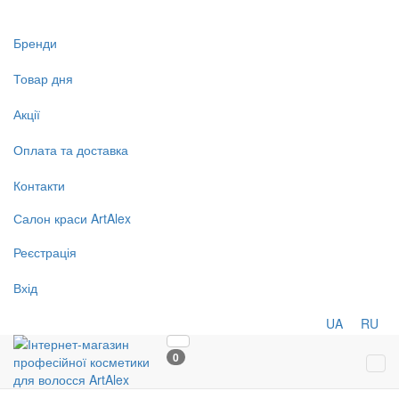
Бренди
Товар дня
Акції
Оплата та доставка
Контакти
Салон
краси
ArtAlex
Реєстрація
Вхід
UA
RU
0
Tog
navi