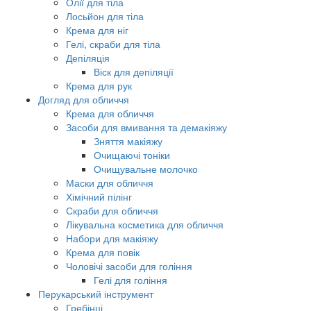
Олії для тіла
Лосьйон для тіла
Крема для ніг
Гелі, скраби для тіла
Депіляція
Віск для депіляції
Крема для рук
Догляд для обличчя
Крема для обличчя
Засоби для вмивання та демакіяжу
Зняття макіяжу
Очищаючі тоніки
Очищувальне молочко
Маски для обличчя
Хімічний пілінг
Скраби для обличчя
Лікувальна косметика для обличчя
Набори для макіяжу
Крема для повік
Чоловічі засоби для гоління
Гелі для гоління
Перукарський інструмент
Гребінці