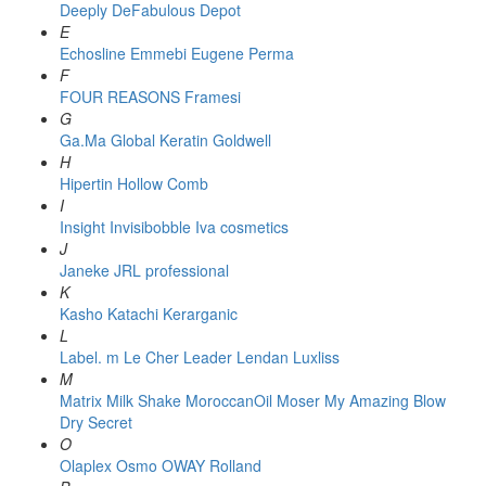
Deeply
DeFabulous
Depot
E
Echosline
Emmebi
Eugene Perma
F
FOUR REASONS
Framesi
G
Ga.Ma
Global Keratin
Goldwell
H
Hipertin
Hollow Comb
I
Insight
Invisibobble
Iva cosmetics
J
Janeke
JRL professional
K
Kasho
Katachi
Kerarganic
L
Label. m
Le Cher
Leader
Lendan
Luxliss
M
Matrix
Milk Shake
MoroccanOil
Moser
My Amazing Blow
Dry Secret
O
Olaplex
Osmo
OWAY Rolland