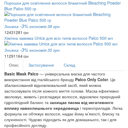
Порошок для освітлення волосся блакитний Bleaching Powder
Blue Palco 500 гр
-3%
Знижка
економія 38 грн
1243
1281
грн
Хімічна завивка Unica для всіх типів волосся Palco 500 мл
-3%
Знижка
економія 35 грн
1129
1164
грн
Опис
Застосування
Склад
Basic Mask Palco
 — універсальна маска для частого 
використання від італійського бренду 
Palco Only Color
. Це 
збалансований відновлювальний засіб, який можна 
застосовувати після кожного миття голови. Маска ефективно 
зволожує, живить і розгладжує волосся, відновлює природний 
гідроліпідний баланс та 
захищає пасма від негативного 
впливу навколишнього середовища
 і термоприладів. Легка 
формула не обтяжує волосся, надає йому м’якості, блиску та 
слухняності. Чудово підходить як для домашнього, так і для 
професійного догляду.