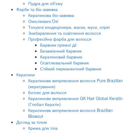
Пудра для об'єму
Фарби та біо-завивка
Кератинова біо-завивка
Окислювачі Oxi
Тонуючі кондиціонери, маски, муси, спреї
Знебарвлення та освітлення волосся
Професійна фарба для волосся
Барвник прямої дії
Безаміачний барвник
Кератиновий барвник
Освітлювальний барвник
Стійкий перманентний барвник
Кератини
Кератинове випрямлення волосся Pure Brazilian
(кератування)
Ботокс для волосся
Кератинове випрямлення GK Hair Global Keratin
(Глобал Кератін)
Кератинове випрямлення волосся Brazilian
Blowout
Догляд за тілом
Крема для тіла