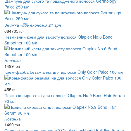
Шампунь для сухого та пошкодженого волосся Germology
Palco 250 мл
-3%
Знижка
економія 21 грн
684
705
грн
Незмивний крем для захисту волосся Olaplex No.6 Bond
Smoother 100 мл
Новинка
1499
грн
Крем-фарба безаміачна для волосся Only Color Palco 100 мл
455
грн
Поживна сироватка для волосся Olaplex No.9 Bond Hair Serum
90 мл
Новинка
1499
грн
Сироватка для зміцнення вій Olaplex Lashbond Building Serum