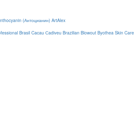
nthocyanin (Антоцианин)
ArtAlex
ofessional
Brasil Cacau Сadiveu
Brazilian Blowout
Byothea Skin Care