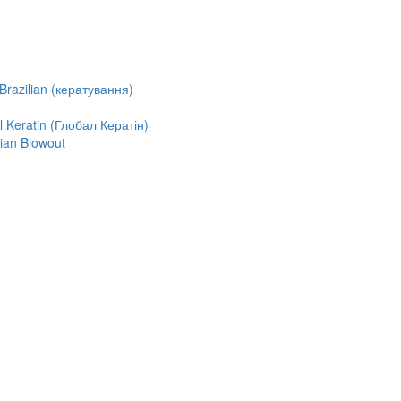
razilian (кератування)
Keratin (Глобал Кератін)
ian Blowout