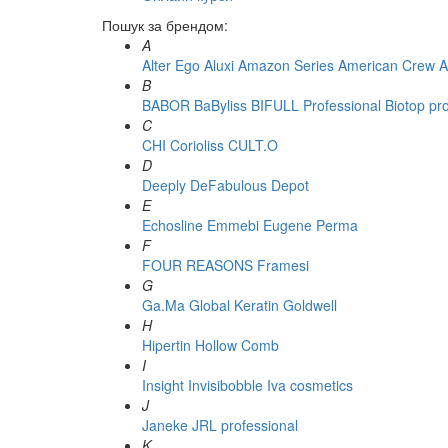
Пошук за брендом:
A
Alter Ego
Aluxi
Amazon Series
American Crew
A
B
BABOR
BaByliss
BIFULL Professional
Biotop pr
C
CHI
Corioliss
CULT.O
D
Deeply
DeFabulous
Depot
E
Echosline
Emmebi
Eugene Perma
F
FOUR REASONS
Framesi
G
Ga.Ma
Global Keratin
Goldwell
H
Hipertin
Hollow Comb
I
Insight
Invisibobble
Iva cosmetics
J
Janeke
JRL professional
K