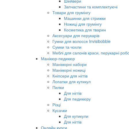
Шейвери
Запчастини та комплектуючі
Товари для грумінгу
Машинки для стрижки
Ножиці для грумінгу
Косметика для тварин
Аксесуари для перукарів
Гумки для волосся Invisibobble
Сумки та чохли
Меблі для салонів краси, перукарні робо
Манікюр-педикюр
Манікюрні набори
Манікюрні ножиці
Кніпсери для нігтів
Лопатки для кутикул
Пилки
Для нігтів
Для педикюру
Різці
Кусачки
Для кутикули
Для нігтів
Онлайн курси