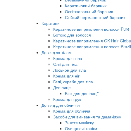
Кератиновий барвник
Освітлювальний барвник
Стійкий перманентний барвник
Кератини
Кератинове випрямлення волосся Pure B
Ботокс для волосся
Кератинове випрямлення GK Hair Global 
Кератинове випрямлення волосся Brazil
Догляд за тілом
Крема для тіла
Олії для тіла
Лосьйон для тіла
Крема для ніг
Гелі, скраби для тіла
Депіляція
Віск для депіляції
Крема для рук
Догляд для обличчя
Крема для обличчя
Засоби для вмивання та демакіяжу
Зняття макіяжу
Очищаючі тоніки