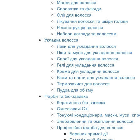
Маски для волосся
Сироватки та флюїди
Олії для волосся
Лікування волосся та шкіри голови
Реконструкція волосся
Набори догляду за волоссям
Укладка волосся
Лаки для укладання волосся
Піни та муси для укладання волосся
Спреї для укладання волосся
Гелі для укладання волосся
Крема для укладання волосся
Віски та пасти для укладання волосся
Термозахист для волосся
Пудра для об'єму
Фарби та біо-завивка
Кератинова біо-завивка
Окислювачі Oxi
Тонуючі кондиціонери, маски, муси, спр
Знебарвлення та освітлення волосся
Професійна фарба для волосся
Барвник прямої дії
Безаміачний барвник