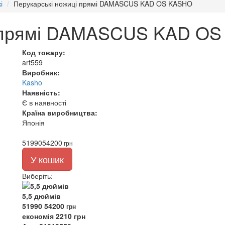
і
Перукарські ножиці прямі DAMASCUS KAD OS KASHO
і прямі DAMASCUS KAD O
Код товару:
art559
Виробник:
Kasho
Наявність:
Є в наявності
Країна виробництва:
Японія
51990
54200
грн
У кошик
Виберіть
:
5,5 дюймів
51990
54200
грн
економія 2210 грн