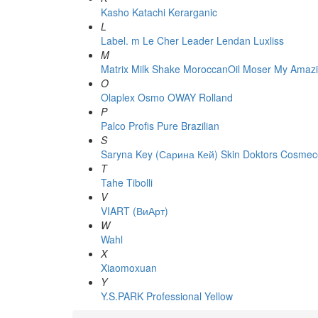
Kasho
Katachi
Kerarganic
L
Label. m
Le Cher
Leader
Lendan
Luxliss
M
Matrix
Milk Shake
MoroccanOil
Moser
My Amazi
O
Olaplex
Osmo
OWAY Rolland
P
Palco
Profis
Pure Brazilian
S
Saryna Key (Сарина Кей)
Skin Doktors Cosmece
T
Tahe
Tibolli
V
VIART (ВиАрт)
W
Wahl
X
Xiaomoxuan
Y
Y.S.PARK Professional
Yellow