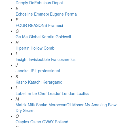
Deeply
DeFabulous
Depot
E
Echosline
Emmebi
Eugene Perma
F
FOUR REASONS
Framesi
G
Ga.Ma
Global Keratin
Goldwell
H
Hipertin
Hollow Comb
I
Insight
Invisibobble
Iva cosmetics
J
Janeke
JRL professional
K
Kasho
Katachi
Kerarganic
L
Label. m
Le Cher
Leader
Lendan
Luxliss
M
Matrix
Milk Shake
MoroccanOil
Moser
My Amazing Blow
Dry Secret
O
Olaplex
Osmo
OWAY Rolland