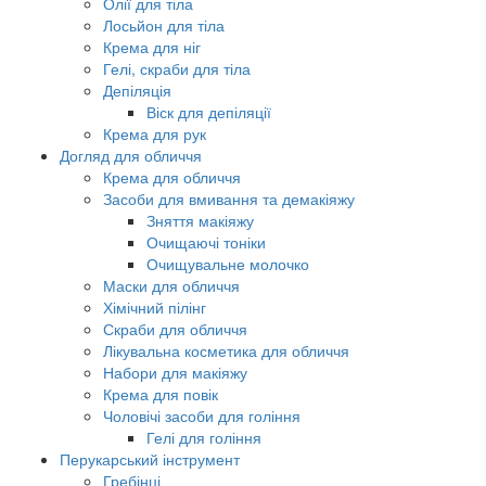
Олії для тіла
Лосьйон для тіла
Крема для ніг
Гелі, скраби для тіла
Депіляція
Віск для депіляції
Крема для рук
Догляд для обличчя
Крема для обличчя
Засоби для вмивання та демакіяжу
Зняття макіяжу
Очищаючі тоніки
Очищувальне молочко
Маски для обличчя
Хімічний пілінг
Скраби для обличчя
Лікувальна косметика для обличчя
Набори для макіяжу
Крема для повік
Чоловічі засоби для гоління
Гелі для гоління
Перукарський інструмент
Гребінці