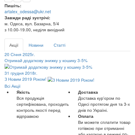
Пишіть:
artalex_odessa@ukr.net
Завжди раді зустрічі:
м. Одеса, вул. Базарна, 5/4
з 10.00-19.00, неділя вихідний
Акції
Новини
Статті
20 Січня 2025г.
Отримай додаткову знижку у кошику 3-5%
31 грудня 2018г.
З Новим 2019 Роком!
Всі Акції
Якість
Доставка
Вся продукція
Доставка кур'єром по
сертифікована, проходить
Одесі протягом дня та 3-х
контроль якості перед
днів по Україні.
відправкою
Оплата
Ви можете сплатити товар
готівкою при отриманні
або карткою в режимі on-