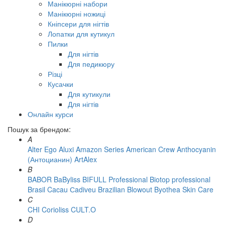
Манікюрні набори
Манікюрні ножиці
Кніпсери для нігтів
Лопатки для кутикул
Пилки
Для нігтів
Для педикюру
Різці
Кусачки
Для кутикули
Для нігтів
Онлайн курси
Пошук за брендом:
A
Alter Ego
Aluxi
Amazon Series
American Crew
Anthocyanin
(Антоцианин)
ArtAlex
B
BABOR
BaByliss
BIFULL Professional
Biotop professional
Brasil Cacau Сadiveu
Brazilian Blowout
Byothea Skin Care
C
CHI
Corioliss
CULT.O
D