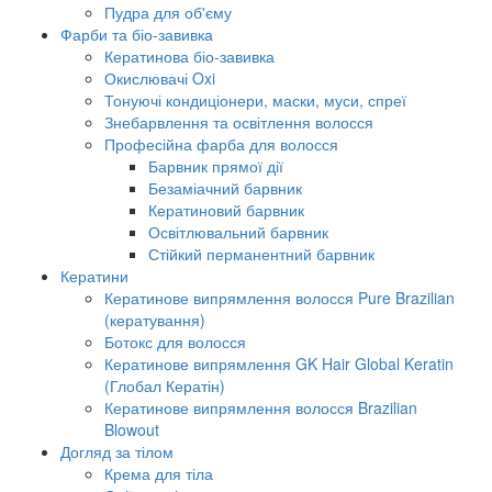
Пудра для об'єму
Фарби та біо-завивка
Кератинова біо-завивка
Окислювачі Oxi
Тонуючі кондиціонери, маски, муси, спреї
Знебарвлення та освітлення волосся
Професійна фарба для волосся
Барвник прямої дії
Безаміачний барвник
Кератиновий барвник
Освітлювальний барвник
Стійкий перманентний барвник
Кератини
Кератинове випрямлення волосся Pure Brazilian
(кератування)
Ботокс для волосся
Кератинове випрямлення GK Hair Global Keratin
(Глобал Кератін)
Кератинове випрямлення волосся Brazilian
Blowout
Догляд за тілом
Крема для тіла