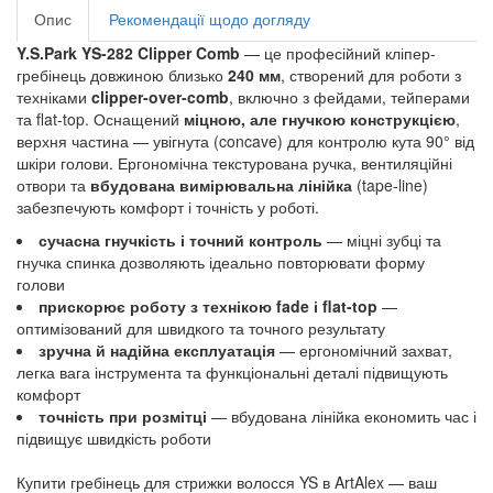
Опис
Рекомендації щодо догляду
Y.S.Park YS-282 Clipper Comb
— це професійний кліпер-
гребінець довжиною близько
240 мм
, створений для роботи з
техніками
clipper-over-comb
, включно з фейдами, тейперами
та flat-top. Оснащений
міцною, але гнучкою конструкцією
,
верхня частина — увігнута (concave) для контролю кута 90° від
шкіри голови. Ергономічна текстурована ручка, вентиляційні
отвори та
вбудована вимірювальна лінійка
(tape-line)
забезпечують комфорт і точність у роботі.
сучасна гнучкість і точний контроль
— міцні зубці та
гнучка спинка дозволяють ідеально повторювати форму
голови
прискорює роботу з технікою fade і flat-top
—
оптимізований для швидкого та точного результату
зручна й надійна експлуатація
— ергономічний захват,
легка вага інструмента та функціональні деталі підвищують
комфорт
точність при розмітці
— вбудована лінійка економить час і
підвищує швидкість роботи
Купити гребінець для стрижки волосся
YS
в ArtAlex — ваш