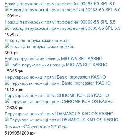
Ножиці перукарські прямі професійні 90063-60 SPL 6.0
1299
грн
Ножиці перукарські прямі професійні 90069-55 SPL 5.5
1050
грн
Чохол для перукарських ножиць
350
грн
Набір перукарських ножиць MIGIWA SET KASHO
15625
грн
Перукарські ножиці прямі Basic Impression KASHO
10125
грн
Перукарські ножиці прямі CHROME KCR OS KASHO
12633
грн
Перукарські ножиці прямі DAMASCUS KAD OS KASHO
-4%
Знижка
економія 2210 грн
51990
54200
грн