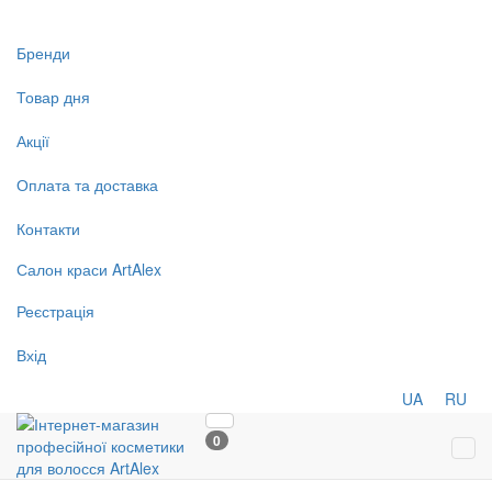
Бренди
Товар дня
Акції
Оплата та доставка
Контакти
Салон
краси
ArtAlex
Реєстрація
Вхід
UA
RU
0
Tog
navi