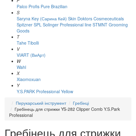
P
Palco
Profis
Pure Brazilian
S
Saryna Key (Сарина Кей)
Skin Doktors Cosmeceuticals
Spitzner
SPL Solinger Professional line
STMNT Grooming
Goods
T
Tahe
Tibolli
V
VIART (ВиАрт)
W
Wahl
X
Xiaomoxuan
Y
Y.S.PARK Professional
Yellow
Перукарський інструмент
Гребінці
Гребінець для стрижки YS-282 Clipper Comb Y.S.Park
Professional
Гребінець для стрижки