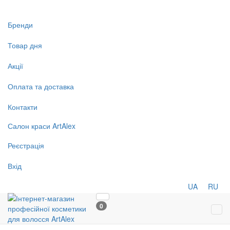
Бренди
Товар дня
Акції
Оплата та доставка
Контакти
Салон
краси
ArtAlex
Реєстрація
Вхід
UA
RU
0
Tog
navi