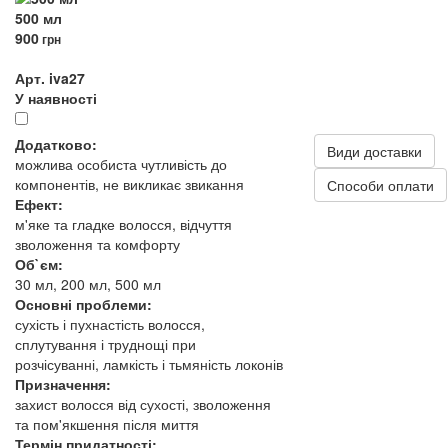
500 мл
900
грн
Арт. iva27
У наявності
Додатково:
Види доставки
можлива особиста чутливість до
компонентів, не викликає звикання
Способи оплати
Ефект:
м'яке та гладке волосся, відчуття
зволоження та комфорту
Об`єм:
30 мл, 200 мл, 500 мл
Основні проблеми:
сухість і пухнастість волосся,
сплутування і труднощі при
розчісуванні, ламкість і тьмяність локонів
Призначення:
захист волосся від сухості, зволоження
та пом'якшення після миття
Термін придатності: