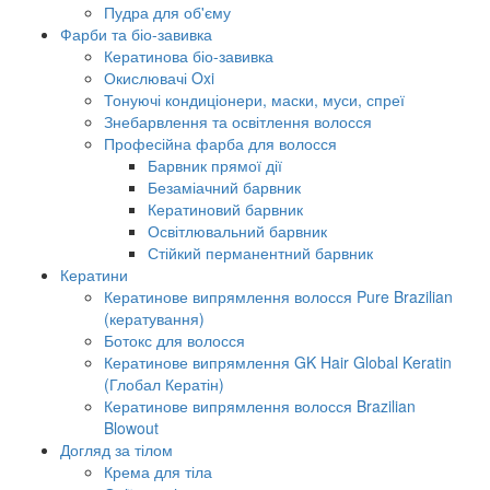
Пудра для об'єму
Фарби та біо-завивка
Кератинова біо-завивка
Окислювачі Oxi
Тонуючі кондиціонери, маски, муси, спреї
Знебарвлення та освітлення волосся
Професійна фарба для волосся
Барвник прямої дії
Безаміачний барвник
Кератиновий барвник
Освітлювальний барвник
Стійкий перманентний барвник
Кератини
Кератинове випрямлення волосся Pure Brazilian
(кератування)
Ботокс для волосся
Кератинове випрямлення GK Hair Global Keratin
(Глобал Кератін)
Кератинове випрямлення волосся Brazilian
Blowout
Догляд за тілом
Крема для тіла