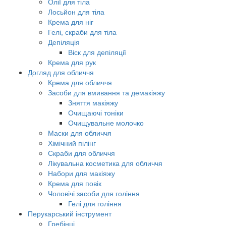
Олії для тіла
Лосьйон для тіла
Крема для ніг
Гелі, скраби для тіла
Депіляція
Віск для депіляції
Крема для рук
Догляд для обличчя
Крема для обличчя
Засоби для вмивання та демакіяжу
Зняття макіяжу
Очищаючі тоніки
Очищувальне молочко
Маски для обличчя
Хімічний пілінг
Скраби для обличчя
Лікувальна косметика для обличчя
Набори для макіяжу
Крема для повік
Чоловічі засоби для гоління
Гелі для гоління
Перукарський інструмент
Гребінці