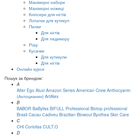
Манікюрні набори
Манікюрні ножиці
Кніпсери для нігтів
Лопатки для кутикул
Пилки
Для нігтів
Для педикюру
Різці
Кусачки
Для кутикули
Для нігтів
Онлайн курси
Пошук за брендом:
A
Alter Ego
Aluxi
Amazon Series
American Crew
Anthocyanin
(Антоцианин)
ArtAlex
B
BABOR
BaByliss
BIFULL Professional
Biotop professional
Brasil Cacau Сadiveu
Brazilian Blowout
Byothea Skin Care
C
CHI
Corioliss
CULT.O
D