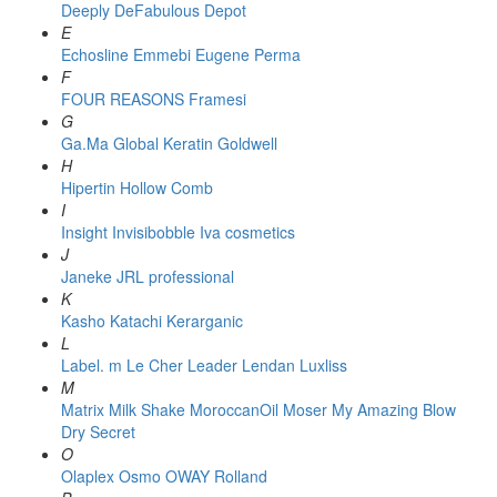
Deeply
DeFabulous
Depot
E
Echosline
Emmebi
Eugene Perma
F
FOUR REASONS
Framesi
G
Ga.Ma
Global Keratin
Goldwell
H
Hipertin
Hollow Comb
I
Insight
Invisibobble
Iva cosmetics
J
Janeke
JRL professional
K
Kasho
Katachi
Kerarganic
L
Label. m
Le Cher
Leader
Lendan
Luxliss
M
Matrix
Milk Shake
MoroccanOil
Moser
My Amazing Blow
Dry Secret
O
Olaplex
Osmo
OWAY Rolland