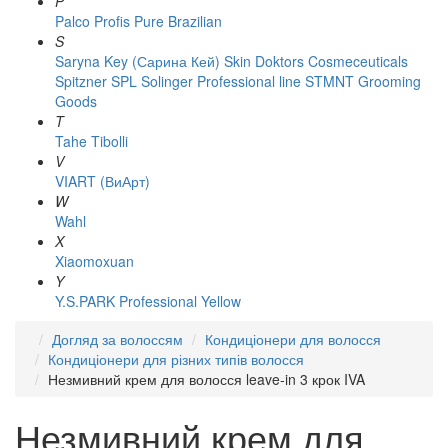
P
Palco
Profis
Pure Brazilian
S
Saryna Key (Сарина Кей)
Skin Doktors Cosmeceuticals
Spitzner
SPL Solinger Professional line
STMNT Grooming
Goods
T
Tahe
Tibolli
V
VIART (ВиАрт)
W
Wahl
X
Xiaomoxuan
Y
Y.S.PARK Professional
Yellow
Догляд за волоссям
Кондиціонери для волосся
Кондиціонери для різних типів волосся
Незмивний крем для волосся leave-in 3 крок IVA
Незмивний крем для