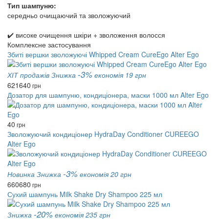
Тип шампуню:
середньо очищаючий та зволожуючий
✔️ високе очищення шкіри + зволоження волосся
Комплексне застосування
Збиті вершки зволожуючі Whipped Cream CureEgo Alter Ego
-3%
ХІТ продажів
Знижка
економія 19 грн
621
640
грн
Дозатор для шампуню, кондиціонера, маски 1000 мл Alter Ego
40
грн
Зволожуючий кондиціонер HydraDay Conditioner CUREEGO
Alter Ego
-3%
Новинка
Знижка
економія 20 грн
660
680
грн
Сухий шампунь Milk Shake Dry Shampoo 225 мл
-20%
Знижка
економія 235 грн