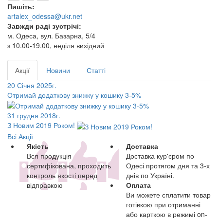
Пишіть:
artalex_odessa@ukr.net
Завжди раді зустрічі:
м. Одеса, вул. Базарна, 5/4
з 10.00-19.00, неділя вихідний
Акції
Новини
Статті
20 Січня 2025г.
Отримай додаткову знижку у кошику 3-5%
31 грудня 2018г.
З Новим 2019 Роком!
Всі Акції
Якість
Доставка
Вся продукція
Доставка кур'єром по
сертифікована, проходить
Одесі протягом дня та 3-х
контроль якості перед
днів по Україні.
відправкою
Оплата
Ви можете сплатити товар
готівкою при отриманні
або карткою в режимі on-