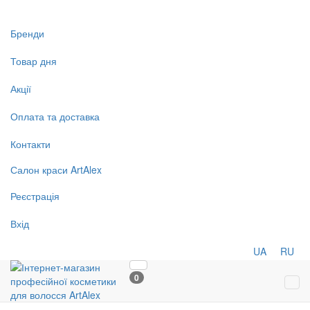
Бренди
Товар дня
Акції
Оплата та доставка
Контакти
Салон
краси
ArtAlex
Реєстрація
Вхід
UA
RU
0
Tog
navi