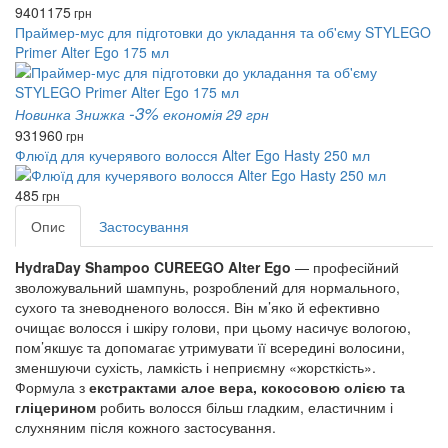
940
1175
грн
Праймер-мус для підготовки до укладання та об'єму STYLEGO
Primer Alter Ego 175 мл
-3%
Новинка
Знижка
економія 29 грн
931
960
грн
Флюїд для кучерявого волосся Alter Ego Hasty 250 мл
485
грн
Опис
Застосування
HydraDay Shampoo CUREEGO Alter Ego
— професійний
зволожувальний шампунь, розроблений для нормального,
сухого та зневодненого волосся. Він м’яко й ефективно
очищає волосся і шкіру голови, при цьому насичує вологою,
пом’якшує та допомагає утримувати її всередині волосини,
зменшуючи сухість, ламкість і неприємну «жорсткість».
Формула з
екстрактами алое вера, кокосовою олією та
гліцерином
робить волосся більш гладким, еластичним і
слухняним після кожного застосування.