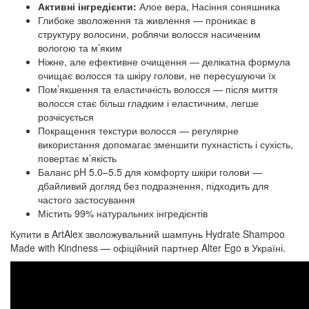
Активні інгредієнти:
Алое вера, Насіння соняшника
Глибоке зволоження та живлення — проникає в
структуру волосини, роблячи волосся насиченим
вологою та м’яким
Ніжне, але ефективне очищення — делікатна формула
очищає волосся та шкіру голови, не пересушуючи їх
Пом’якшення та еластичність волосся — після миття
волосся стає більш гладким і еластичним, легше
розчісується
Покращення текстури волосся — регулярне
використання допомагає зменшити пухнастість і сухість,
повертає м’якість
Баланс pH 5.0–5.5 для комфорту шкіри голови —
дбайливий догляд без подразнення, підходить для
частого застосування
Містить 99% натуральних інгредієнтів
Купити в ArtAlex зволожувальний шампунь Hydrate Shampoo
Made with Kindness
—
офіційний партнер Alter Ego в Україні.