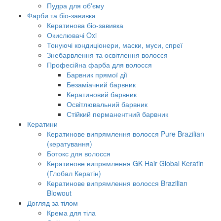
Пудра для об'єму
Фарби та біо-завивка
Кератинова біо-завивка
Окислювачі Oxi
Тонуючі кондиціонери, маски, муси, спреї
Знебарвлення та освітлення волосся
Професійна фарба для волосся
Барвник прямої дії
Безаміачний барвник
Кератиновий барвник
Освітлювальний барвник
Стійкий перманентний барвник
Кератини
Кератинове випрямлення волосся Pure Brazilian
(кератування)
Ботокс для волосся
Кератинове випрямлення GK Hair Global Keratin
(Глобал Кератін)
Кератинове випрямлення волосся Brazilian
Blowout
Догляд за тілом
Крема для тіла