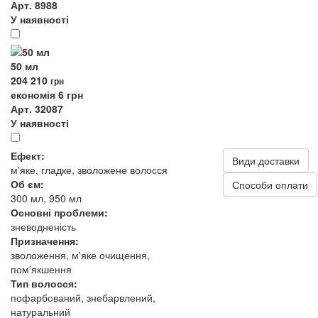
Арт. 8988
У наявності
50 мл
204
210
грн
економія 6 грн
Арт. 32087
У наявності
Ефект:
Види доставки
м'яке, гладке, зволожене волосся
Об єм:
Способи оплати
300 мл, 950 мл
Основні проблеми:
зневодненість
Призначення:
зволоження, м'яке очищення,
пом'якшення
Тип волосся:
пофарбований, знебарвлений,
натуральний