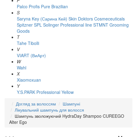
P
Palco
Profis
Pure Brazilian
S
Saryna Key (Сарина Кей)
Skin Doktors Cosmeceuticals
Spitzner
SPL Solinger Professional line
STMNT Grooming
Goods
T
Tahe
Tibolli
V
VIART (ВиАрт)
W
Wahl
X
Xiaomoxuan
Y
Y.S.PARK Professional
Yellow
Догляд за волоссям
Шампуні
Лікувальний шампунь для волосся
Шампунь зволожуючий HydraDay Shampoo CUREEGO
Alter Ego