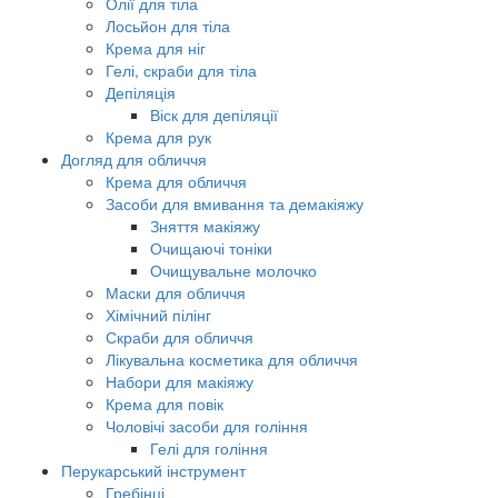
Олії для тіла
Лосьйон для тіла
Крема для ніг
Гелі, скраби для тіла
Депіляція
Віск для депіляції
Крема для рук
Догляд для обличчя
Крема для обличчя
Засоби для вмивання та демакіяжу
Зняття макіяжу
Очищаючі тоніки
Очищувальне молочко
Маски для обличчя
Хімічний пілінг
Скраби для обличчя
Лікувальна косметика для обличчя
Набори для макіяжу
Крема для повік
Чоловічі засоби для гоління
Гелі для гоління
Перукарський інструмент
Гребінці