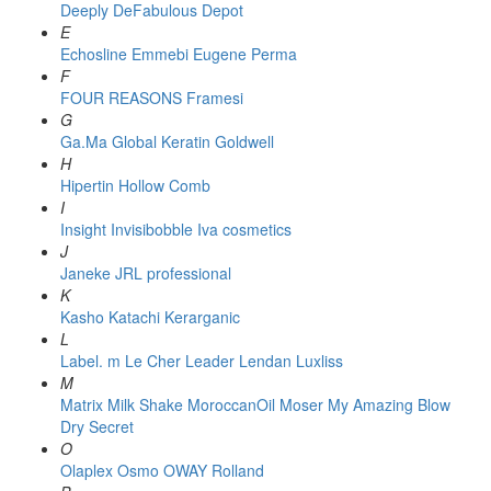
Deeply
DeFabulous
Depot
E
Echosline
Emmebi
Eugene Perma
F
FOUR REASONS
Framesi
G
Ga.Ma
Global Keratin
Goldwell
H
Hipertin
Hollow Comb
I
Insight
Invisibobble
Iva cosmetics
J
Janeke
JRL professional
K
Kasho
Katachi
Kerarganic
L
Label. m
Le Cher
Leader
Lendan
Luxliss
M
Matrix
Milk Shake
MoroccanOil
Moser
My Amazing Blow
Dry Secret
O
Olaplex
Osmo
OWAY Rolland