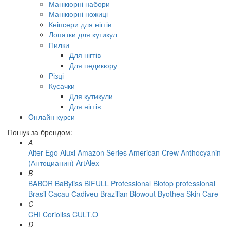
Манікюрні набори
Манікюрні ножиці
Кніпсери для нігтів
Лопатки для кутикул
Пилки
Для нігтів
Для педикюру
Різці
Кусачки
Для кутикули
Для нігтів
Онлайн курси
Пошук за брендом:
A
Alter Ego
Aluxi
Amazon Series
American Crew
Anthocyanin
(Антоцианин)
ArtAlex
B
BABOR
BaByliss
BIFULL Professional
Biotop professional
Brasil Cacau Сadiveu
Brazilian Blowout
Byothea Skin Care
C
CHI
Corioliss
CULT.O
D