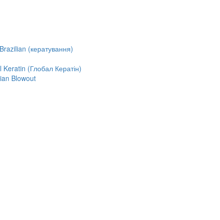
razilian (кератування)
Keratin (Глобал Кератін)
ian Blowout