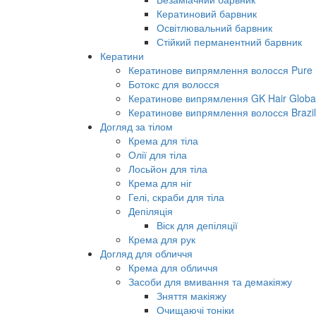
Кератиновий барвник
Освітлювальний барвник
Стійкий перманентний барвник
Кератини
Кератинове випрямлення волосся Pure B
Ботокс для волосся
Кератинове випрямлення GK Hair Global 
Кератинове випрямлення волосся Brazil
Догляд за тілом
Крема для тіла
Олії для тіла
Лосьйон для тіла
Крема для ніг
Гелі, скраби для тіла
Депіляція
Віск для депіляції
Крема для рук
Догляд для обличчя
Крема для обличчя
Засоби для вмивання та демакіяжу
Зняття макіяжу
Очищаючі тоніки