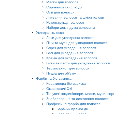
Маски для волосся
Сироватки та флюїди
Олії для волосся
Лікування волосся та шкіри голови
Реконструкція волосся
Набори догляду за волоссям
Укладка волосся
Лаки для укладання волосся
Піни та муси для укладання волосся
Спреї для укладання волосся
Гелі для укладання волосся
Крема для укладання волосся
Віски та пасти для укладання волосся
Термозахист для волосся
Пудра для об'єму
Фарби та біо-завивка
Кератинова біо-завивка
Окислювачі Oxi
Тонуючі кондиціонери, маски, муси, спр
Знебарвлення та освітлення волосся
Професійна фарба для волосся
Барвник прямої дії
Безаміачний барвник