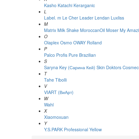
Kasho
Katachi
Kerarganic
L
Label. m
Le Cher
Leader
Lendan
Luxliss
M
Matrix
Milk Shake
MoroccanOil
Moser
My Amazi
O
Olaplex
Osmo
OWAY Rolland
P
Palco
Profis
Pure Brazilian
S
Saryna Key (Сарина Кей)
Skin Doktors Cosmece
T
Tahe
Tibolli
V
VIART (ВиАрт)
W
Wahl
X
Xiaomoxuan
Y
Y.S.PARK Professional
Yellow