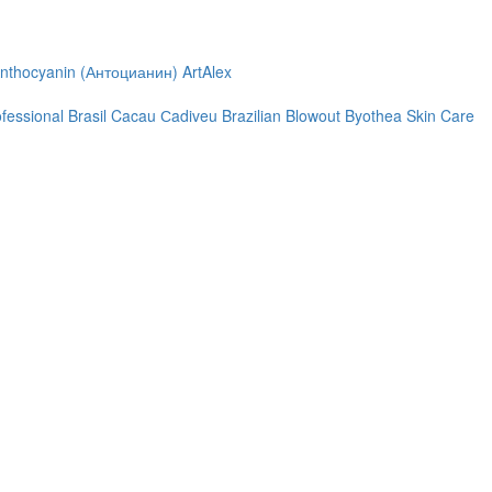
nthocyanin (Антоцианин)
ArtAlex
ofessional
Brasil Cacau Сadiveu
Brazilian Blowout
Byothea Skin Care