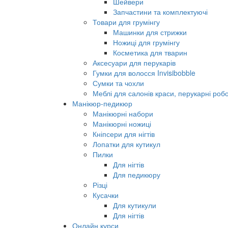
Шейвери
Запчастини та комплектуючі
Товари для грумінгу
Машинки для стрижки
Ножиці для грумінгу
Косметика для тварин
Аксесуари для перукарів
Гумки для волосся Invisibobble
Сумки та чохли
Меблі для салонів краси, перукарні робо
Манікюр-педикюр
Манікюрні набори
Манікюрні ножиці
Кніпсери для нігтів
Лопатки для кутикул
Пилки
Для нігтів
Для педикюру
Різці
Кусачки
Для кутикули
Для нігтів
Онлайн курси