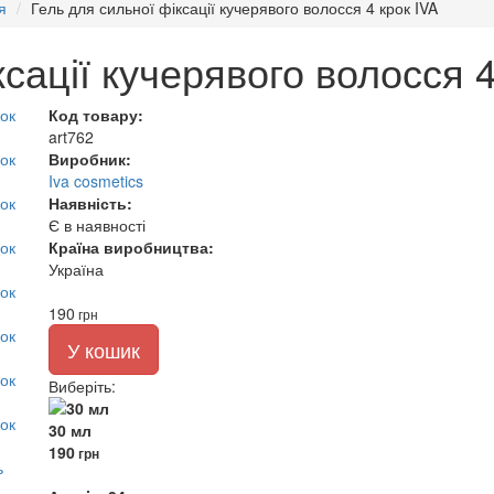
я
Гель для сильної фіксації кучерявого волосся 4 крок IVA
сації кучерявого волосся 4
Код товару:
art762
Виробник:
Iva cosmetics
Наявність:
Є в наявності
Країна виробництва:
Україна
190
грн
У кошик
Виберіть
:
30 мл
190
грн