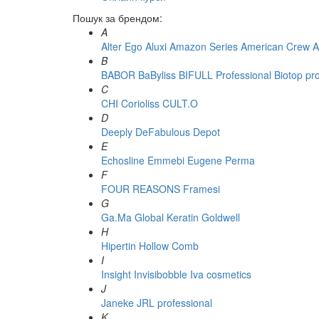
Пошук за брендом:
A
Alter Ego
Aluxi
Amazon Series
American Crew
A
B
BABOR
BaByliss
BIFULL Professional
Biotop pr
C
CHI
Corioliss
CULT.O
D
Deeply
DeFabulous
Depot
E
Echosline
Emmebi
Eugene Perma
F
FOUR REASONS
Framesi
G
Ga.Ma
Global Keratin
Goldwell
H
Hipertin
Hollow Comb
I
Insight
Invisibobble
Iva cosmetics
J
Janeke
JRL professional
K