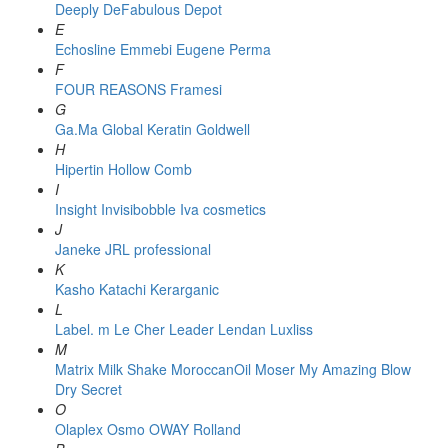
Deeply
DeFabulous
Depot
E
Echosline
Emmebi
Eugene Perma
F
FOUR REASONS
Framesi
G
Ga.Ma
Global Keratin
Goldwell
H
Hipertin
Hollow Comb
I
Insight
Invisibobble
Iva cosmetics
J
Janeke
JRL professional
K
Kasho
Katachi
Kerarganic
L
Label. m
Le Cher
Leader
Lendan
Luxliss
M
Matrix
Milk Shake
MoroccanOil
Moser
My Amazing Blow
Dry Secret
O
Olaplex
Osmo
OWAY Rolland