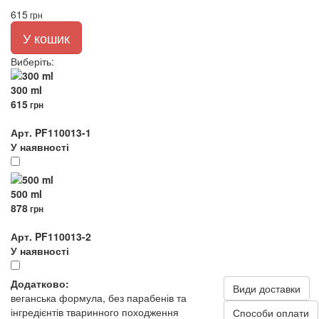
615
грн
У кошик
Виберіть
:
300 ml
615
грн
Арт. PF110013-1
У наявності
500 ml
878
грн
Арт. PF110013-2
У наявності
Додатково:
Види доставки
веганська формула, без парабенів та
інгредієнтів тваринного походження
Способи оплати