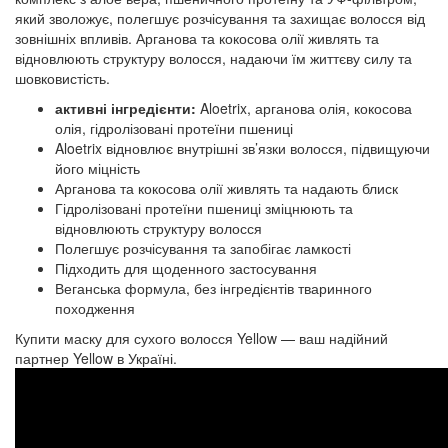
який зволожує, полегшує розчісування та захищає волосся від
зовнішніх впливів. Арганова та кокосова олії живлять та
відновлюють структуру волосся, надаючи їм життєву силу та
шовковистість.
активні інгредієнти:
Aloetrix, арганова олія, кокосова
олія, гідролізовані протеїни пшениці
Aloetrix відновлює внутрішні зв’язки волосся, підвищуючи
його міцність
Арганова та кокосова олії живлять та надають блиск
Гідролізовані протеїни пшениці зміцнюють та
відновлюють структуру волосся
Полегшує розчісування та запобігає ламкості
Підходить для щоденного застосування
Веганська формула, без інгредієнтів тваринного
походження
Купити маску для сухого волосся Yellow — ваш надійний
партнер Yellow в Україні.