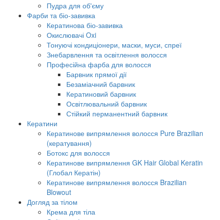
Пудра для об'єму
Фарби та біо-завивка
Кератинова біо-завивка
Окислювачі Oxi
Тонуючі кондиціонери, маски, муси, спреї
Знебарвлення та освітлення волосся
Професійна фарба для волосся
Барвник прямої дії
Безаміачний барвник
Кератиновий барвник
Освітлювальний барвник
Стійкий перманентний барвник
Кератини
Кератинове випрямлення волосся Pure Brazilian
(кератування)
Ботокс для волосся
Кератинове випрямлення GK Hair Global Keratin
(Глобал Кератін)
Кератинове випрямлення волосся Brazilian
Blowout
Догляд за тілом
Крема для тіла