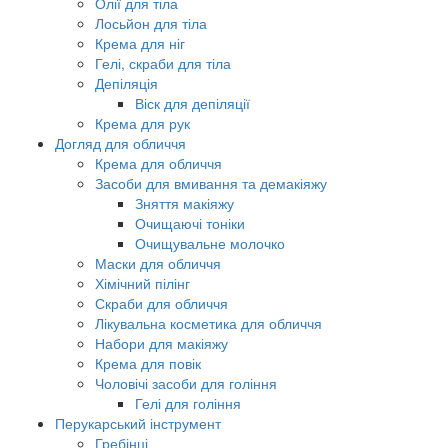
Олії для тіла
Лосьйон для тіла
Крема для ніг
Гелі, скраби для тіла
Депіляція
Віск для депіляції
Крема для рук
Догляд для обличчя
Крема для обличчя
Засоби для вмивання та демакіяжу
Зняття макіяжу
Очищаючі тоніки
Очищувальне молочко
Маски для обличчя
Хімічний пілінг
Скраби для обличчя
Лікувальна косметика для обличчя
Набори для макіяжу
Крема для повік
Чоловічі засоби для гоління
Гелі для гоління
Перукарський інструмент
Гребінці