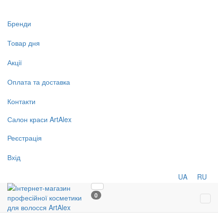
Бренди
Товар дня
Акції
Оплата та доставка
Контакти
Салон
краси
ArtAlex
Реєстрація
Вхід
UA
RU
0
Tog
navi