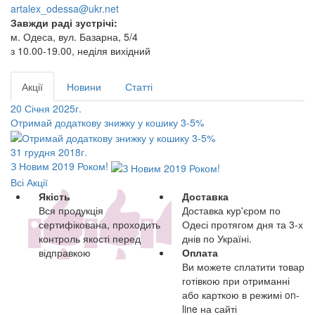
artalex_odessa@ukr.net
Завжди раді зустрічі:
м. Одеса, вул. Базарна, 5/4
з 10.00-19.00, неділя вихідний
Акції
Новини
Статті
20 Січня 2025г.
Отримай додаткову знижку у кошику 3-5%
31 грудня 2018г.
З Новим 2019 Роком!
Всі Акції
Якість
Доставка
Вся продукція
Доставка кур'єром по
сертифікована, проходить
Одесі протягом дня та 3-х
контроль якості перед
днів по Україні.
відправкою
Оплата
Ви можете сплатити товар
готівкою при отриманні
або карткою в режимі on-
line на сайті