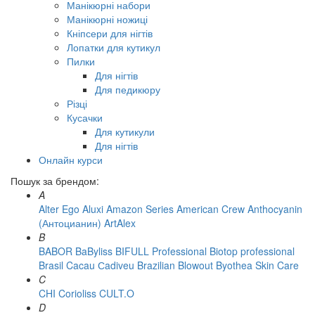
Манікюрні набори
Манікюрні ножиці
Кніпсери для нігтів
Лопатки для кутикул
Пилки
Для нігтів
Для педикюру
Різці
Кусачки
Для кутикули
Для нігтів
Онлайн курси
Пошук за брендом:
A
Alter Ego
Aluxi
Amazon Series
American Crew
Anthocyanin
(Антоцианин)
ArtAlex
B
BABOR
BaByliss
BIFULL Professional
Biotop professional
Brasil Cacau Сadiveu
Brazilian Blowout
Byothea Skin Care
C
CHI
Corioliss
CULT.O
D