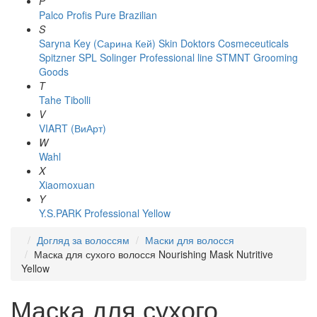
P
Palco
Profis
Pure Brazilian
S
Saryna Key (Сарина Кей)
Skin Doktors Cosmeceuticals
Spitzner
SPL Solinger Professional line
STMNT Grooming
Goods
T
Tahe
Tibolli
V
VIART (ВиАрт)
W
Wahl
X
Xiaomoxuan
Y
Y.S.PARK Professional
Yellow
Догляд за волоссям
Маски для волосся
Маска для сухого волосся Nourishing Mask Nutritive
Yellow
Маска для сухого