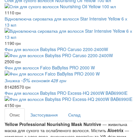
Олія для сухого волосся Nourishing Oil Yellow 100 мл
1110
грн
Відновлююча сироватка для волосся Star Intensive Yellow 6 х
13 мл
1190
грн
Фен для волосся Babyliss PRO Caruso 2200-2400W
2500
грн
Фен для волосся Falco BaByliss PRO 2000 W
-5%
Знижка
економія 428 грн
8142
8570
грн
Фен для волосся Babyliss PRO Excess-HQ 2600W BAB6990IE
4150
грн
Опис
Застосування
Склад
Yellow Professional Nourishing Mask Nutritive
— живильна
маска для сухого та ослабленого волосся. Містить
Aloetrix
—
комплекс з алое вера, пшеничного протеїну та УФ-фільтром,