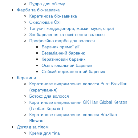
Пудра для об'єму
Фарби та біо-завивка
Кератинова біо-завивка
Окислювачі Oxi
Тонуючі кондиціонери, маски, муси, спреї
Знебарвлення та освітлення волосся
Професійна фарба для волосся
Барвник прямої дії
Безаміачний барвник
Кератиновий барвник
Освітлювальний барвник
Стійкий перманентний барвник
Кератини
Кератинове випрямлення волосся Pure Brazilian
(кератування)
Ботокс для волосся
Кератинове випрямлення GK Hair Global Keratin
(Глобал Кератін)
Кератинове випрямлення волосся Brazilian
Blowout
Догляд за тілом
Крема для тіла