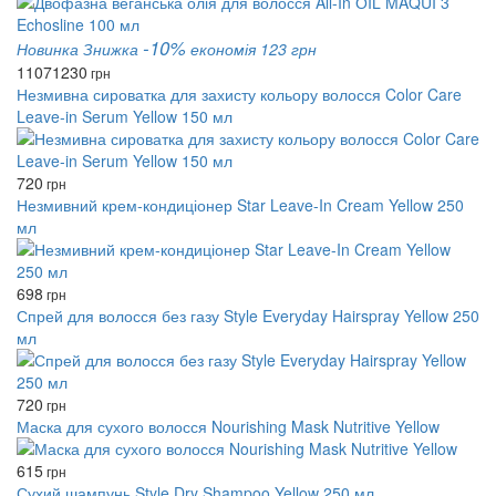
-10%
Новинка
Знижка
економія 123 грн
1107
1230
грн
Незмивна сироватка для захисту кольору волосся Color Care
Leave-in Serum Yellow 150 мл
720
грн
Незмивний крем-кондиціонер Star Leave-In Cream Yellow 250
мл
698
грн
Спрей для волосся без газу Style Everyday Hairspray Yellow 250
мл
720
грн
Маска для сухого волосся Nourishing Mask Nutritive Yellow
615
грн
Сухий шампунь Style Dry Shampoo Yellow 250 мл