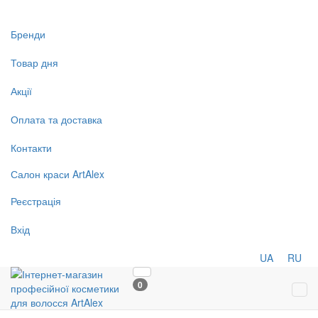
Бренди
Товар дня
Акції
Оплата та доставка
Контакти
Салон
краси
ArtAlex
Реєстрація
Вхід
UA
RU
0
Tog
navi