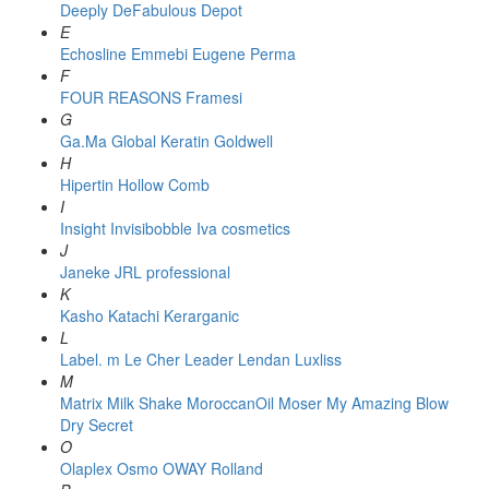
Deeply
DeFabulous
Depot
E
Echosline
Emmebi
Eugene Perma
F
FOUR REASONS
Framesi
G
Ga.Ma
Global Keratin
Goldwell
H
Hipertin
Hollow Comb
I
Insight
Invisibobble
Iva cosmetics
J
Janeke
JRL professional
K
Kasho
Katachi
Kerarganic
L
Label. m
Le Cher
Leader
Lendan
Luxliss
M
Matrix
Milk Shake
MoroccanOil
Moser
My Amazing Blow
Dry Secret
O
Olaplex
Osmo
OWAY Rolland