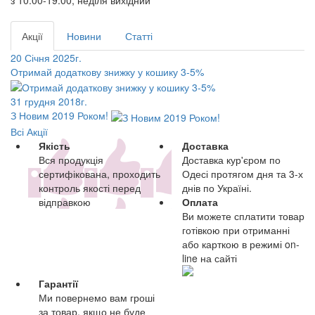
з 10.00-19.00, неділя вихідний
Акції
Новини
Статті
20 Січня 2025г.
Отримай додаткову знижку у кошику 3-5%
31 грудня 2018г.
З Новим 2019 Роком!
Всі Акції
Якість
Доставка
Вся продукція
Доставка кур'єром по
сертифікована, проходить
Одесі протягом дня та 3-х
контроль якості перед
днів по Україні.
відправкою
Оплата
Ви можете сплатити товар
готівкою при отриманні
або карткою в режимі on-
line на сайті
Гарантії
Ми повернемо вам гроші
за товар, якщо не буде