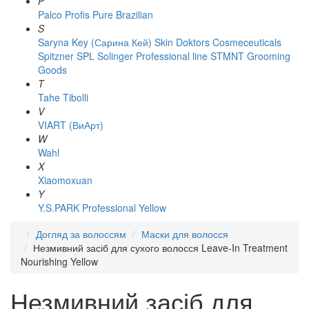
P
Palco
Profis
Pure Brazilian
S
Saryna Key (Сарина Кей)
Skin Doktors Cosmeceuticals
Spitzner
SPL Solinger Professional line
STMNT Grooming
Goods
T
Tahe
Tibolli
V
VIART (ВиАрт)
W
Wahl
X
Xiaomoxuan
Y
Y.S.PARK Professional
Yellow
Догляд за волоссям
Маски для волосся
Незмивний засіб для сухого волосся Leave-In Treatment
Nourishing Yellow
Незмивний засіб для