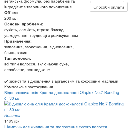
веганська формула, без парабенів та
інгредієнтів тваринного походження
Способи оплати
Об`єм:
200 мл
Основні проблеми:
сухість, ламкість, втрата блиску,
ушкодження, труднощі з розчісуванням
Призначення:
живлення, зволоження, відновлення,
блиск, захист
Тип волосся:
всі типи волосся, включаючи сухе,
ослаблене, пошкоджене
✔️ захист та відновлення з аргановим та кокосовим маслами
Комплексне застосування
Відновлююча олія Крапля досконалості Olaplex No.7 Bonding
oil 30 мл
Новинка
1499
грн
Шампунь для живлення та зволоження сухого волосся