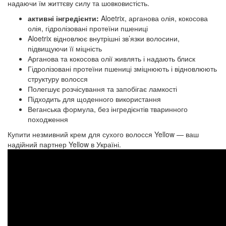
надаючи їм життєву силу та шовковистість.
активні інгредієнти:
Aloetrix, арганова олія, кокосова
олія, гідролізовані протеїни пшениці
Aloetrix відновлює внутрішні зв’язки волосини,
підвищуючи її міцність
Арганова та кокосова олії живлять і надають блиск
Гідролізовані протеїни пшениці зміцнюють і відновлюють
структуру волосся
Полегшує розчісування та запобігає ламкості
Підходить для щоденного використання
Веганська формула, без інгредієнтів тваринного
походження
Купити незмивний крем для сухого волосся Yellow — ваш
надійний партнер Yellow в Україні.