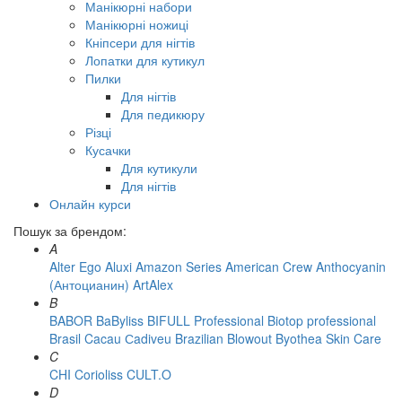
Манікюрні набори
Манікюрні ножиці
Кніпсери для нігтів
Лопатки для кутикул
Пилки
Для нігтів
Для педикюру
Різці
Кусачки
Для кутикули
Для нігтів
Онлайн курси
Пошук за брендом:
A
Alter Ego
Aluxi
Amazon Series
American Crew
Anthocyanin
(Антоцианин)
ArtAlex
B
BABOR
BaByliss
BIFULL Professional
Biotop professional
Brasil Cacau Сadiveu
Brazilian Blowout
Byothea Skin Care
C
CHI
Corioliss
CULT.O
D