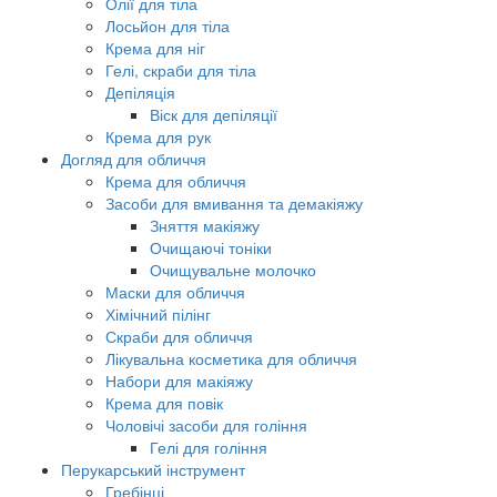
Олії для тіла
Лосьйон для тіла
Крема для ніг
Гелі, скраби для тіла
Депіляція
Віск для депіляції
Крема для рук
Догляд для обличчя
Крема для обличчя
Засоби для вмивання та демакіяжу
Зняття макіяжу
Очищаючі тоніки
Очищувальне молочко
Маски для обличчя
Хімічний пілінг
Скраби для обличчя
Лікувальна косметика для обличчя
Набори для макіяжу
Крема для повік
Чоловічі засоби для гоління
Гелі для гоління
Перукарський інструмент
Гребінці