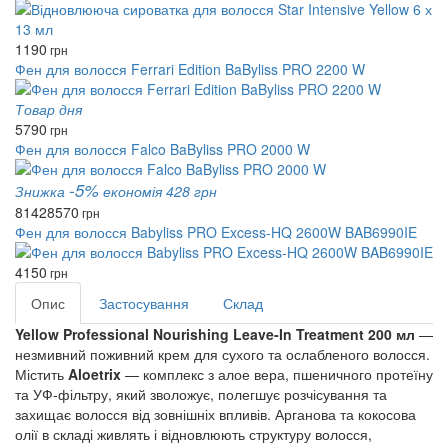
1190
грн
Фен для волосся Ferrari Edition BaByliss PRO 2200 W
Товар дня
5790
грн
Фен для волосся Falco BaByliss PRO 2000 W
-5%
Знижка
економія 428 грн
8142
8570
грн
Фен для волосся Babyliss PRO Excess-HQ 2600W BAB6990IE
4150
грн
Опис
Застосування
Склад
Yellow Professional Nourishing Leave-In Treatment 200 мл
—
незмивний поживний крем для сухого та ослабленого волосся.
Містить
Aloetrix
— комплекс з алое вера, пшеничного протеїну
та УФ-фільтру, який зволожує, полегшує розчісування та
захищає волосся від зовнішніх впливів. Арганова та кокосова
олії в складі живлять і відновлюють структуру волосся,