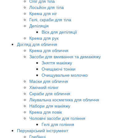
Олії для тіла
Лосьйон для тіла
Крема для ніг
Гелі, скраби для тіла
Депіляція
Віск для депіляції
Крема для рук
Догляд для обличчя
Крема для обличчя
Засоби для вмивання та демакіяжу
Зняття макіяжу
Очищаючі тоніки
Очищувальне молочко
Маски для обличчя
Хімічний пілінг
Скраби для обличчя
Лікувальна косметика для обличчя
Набори для макіяжу
Крема для повік
Чоловічі засоби для гоління
Гелі для гоління
Перукарський інструмент
Гребінці