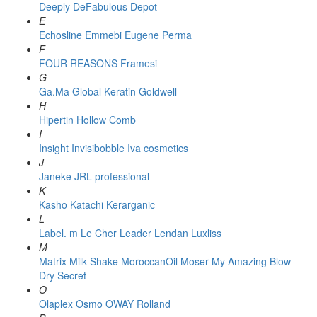
Deeply
DeFabulous
Depot
E
Echosline
Emmebi
Eugene Perma
F
FOUR REASONS
Framesi
G
Ga.Ma
Global Keratin
Goldwell
H
Hipertin
Hollow Comb
I
Insight
Invisibobble
Iva cosmetics
J
Janeke
JRL professional
K
Kasho
Katachi
Kerarganic
L
Label. m
Le Cher
Leader
Lendan
Luxliss
M
Matrix
Milk Shake
MoroccanOil
Moser
My Amazing Blow
Dry Secret
O
Olaplex
Osmo
OWAY Rolland