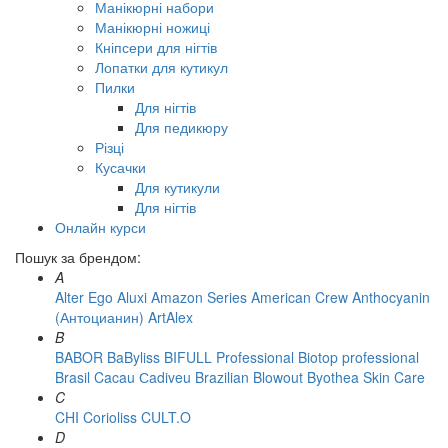
Манікюрні набори
Манікюрні ножиці
Кніпсери для нігтів
Лопатки для кутикул
Пилки
Для нігтів
Для педикюру
Різці
Кусачки
Для кутикули
Для нігтів
Онлайн курси
Пошук за брендом:
A
Alter Ego
Aluxi
Amazon Series
American Crew
Anthocyanin
(Антоцианин)
ArtAlex
B
BABOR
BaByliss
BIFULL Professional
Biotop professional
Brasil Cacau Сadiveu
Brazilian Blowout
Byothea Skin Care
C
CHI
Corioliss
CULT.O
D