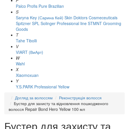
P
Palco
Profis
Pure Brazilian
S
Saryna Key (Сарина Кей)
Skin Doktors Cosmeceuticals
Spitzner
SPL Solinger Professional line
STMNT Grooming
Goods
T
Tahe
Tibolli
V
VIART (ВиАрт)
W
Wahl
X
Xiaomoxuan
Y
Y.S.PARK Professional
Yellow
Догляд за волоссям
Реконструкція волосся
Бустер для захисту та відновлення пошкодженого
волосся Repair Bond Hero Yellow 100 мл
Бустер для захисту та