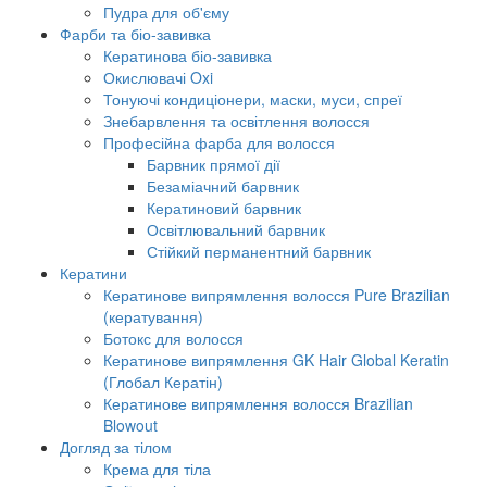
Пудра для об'єму
Фарби та біо-завивка
Кератинова біо-завивка
Окислювачі Oxi
Тонуючі кондиціонери, маски, муси, спреї
Знебарвлення та освітлення волосся
Професійна фарба для волосся
Барвник прямої дії
Безаміачний барвник
Кератиновий барвник
Освітлювальний барвник
Стійкий перманентний барвник
Кератини
Кератинове випрямлення волосся Pure Brazilian
(кератування)
Ботокс для волосся
Кератинове випрямлення GK Hair Global Keratin
(Глобал Кератін)
Кератинове випрямлення волосся Brazilian
Blowout
Догляд за тілом
Крема для тіла