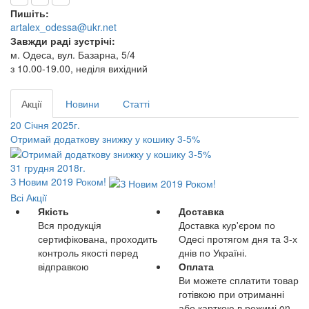
Пишіть:
artalex_odessa@ukr.net
Завжди раді зустрічі:
м. Одеса, вул. Базарна, 5/4
з 10.00-19.00, неділя вихідний
Акції
Новини
Статті
20 Січня 2025г.
Отримай додаткову знижку у кошику 3-5%
31 грудня 2018г.
З Новим 2019 Роком!
Всі Акції
Якість
Доставка
Вся продукція
Доставка кур'єром по
сертифікована, проходить
Одесі протягом дня та 3-х
контроль якості перед
днів по Україні.
відправкою
Оплата
Ви можете сплатити товар
готівкою при отриманні
або карткою в режимі on-