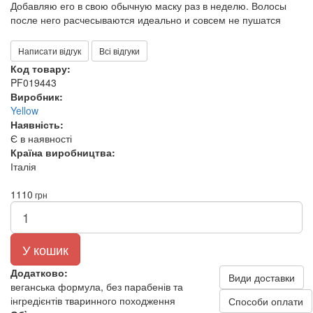
Добавляю его в свою обычную маску раз в неделю. Волосы
после него расчесываются идеально и совсем не пушатся
Написати відгук
Всі відгуки
Код товару:
PF019443
Виробник:
Yellow
Наявність:
Є в наявності
Країна виробництва:
Італія
1110
грн
У кошик
Додатково:
Види доставки
веганська формула, без парабенів та
інгредієнтів тваринного походження
Способи оплати