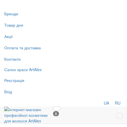
Бренди
Товар дня
Акції
Оплата та доставка
Контакти
Салон
краси
ArtAlex
Реєстрація
Вхід
UA
RU
0
Tog
navi