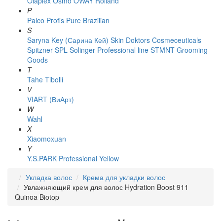
Olaplex
Osmo
OWAY Rolland
P
Palco
Profis
Pure Brazilian
S
Saryna Key (Сарина Кей)
Skin Doktors Cosmeceuticals
Spitzner
SPL Solinger Professional line
STMNT Grooming
Goods
T
Tahe
Tibolli
V
VIART (ВиАрт)
W
Wahl
X
Xiaomoxuan
Y
Y.S.PARK Professional
Yellow
Укладка волос
Крема для укладки волос
Увлажняющий крем для волос Hydration Boost 911
Quinoa Biotop