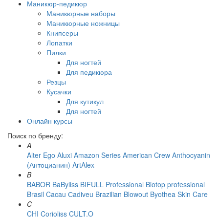
Маникюр-педикюр
Маникюрные наборы
Маникюрные ножницы
Книпсеры
Лопатки
Пилки
Для ногтей
Для педикюра
Резцы
Кусачки
Для кутикул
Для ногтей
Онлайн курсы
Поиск по бренду:
A
Alter Ego
Aluxi
Amazon Series
American Crew
Anthocyanin
(Антоцианин)
ArtAlex
B
BABOR
BaByliss
BIFULL Professional
Biotop professional
Brasil Cacau Сadiveu
Brazilian Blowout
Byothea Skin Care
C
CHI
Corioliss
CULT.O