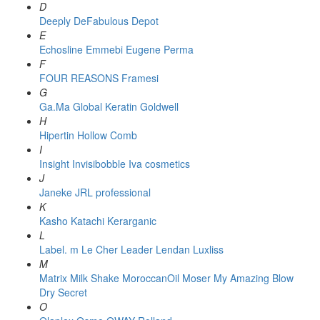
D
Deeply
DeFabulous
Depot
E
Echosline
Emmebi
Eugene Perma
F
FOUR REASONS
Framesi
G
Ga.Ma
Global Keratin
Goldwell
H
Hipertin
Hollow Comb
I
Insight
Invisibobble
Iva cosmetics
J
Janeke
JRL professional
K
Kasho
Katachi
Kerarganic
L
Label. m
Le Cher
Leader
Lendan
Luxliss
M
Matrix
Milk Shake
MoroccanOil
Moser
My Amazing Blow
Dry Secret
O