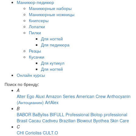
Маникюр-педикюр
Маникюрные наборы
Маникюрные ножницы
Книпсеры
Лопатки
Пилки
Для ногтей
Для педикюра
Резцы
Кусачки
Для кутикул
Для ногтей
Онлайн курсы
Поиск по бренду:
A
Alter Ego
Aluxi
Amazon Series
American Crew
Anthocyanin
(Антоцианин)
ArtAlex
B
BABOR
BaByliss
BIFULL Professional
Biotop professional
Brasil Cacau Сadiveu
Brazilian Blowout
Byothea Skin Care
C
CHI
Corioliss
CULT.O