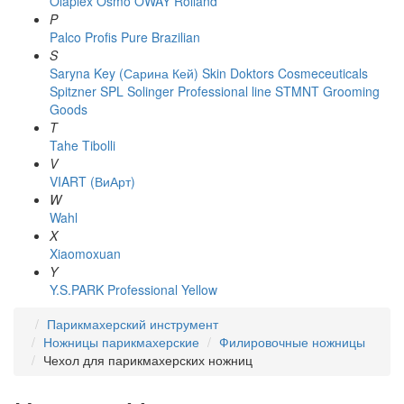
Olaplex
Osmo
OWAY Rolland
P
Palco
Profis
Pure Brazilian
S
Saryna Key (Сарина Кей)
Skin Doktors Cosmeceuticals
Spitzner
SPL Solinger Professional line
STMNT Grooming
Goods
T
Tahe
Tibolli
V
VIART (ВиАрт)
W
Wahl
X
Xiaomoxuan
Y
Y.S.PARK Professional
Yellow
Парикмахерский инструмент
Ножницы парикмахерские
Филировочные ножницы
Чехол для парикмахерских ножниц