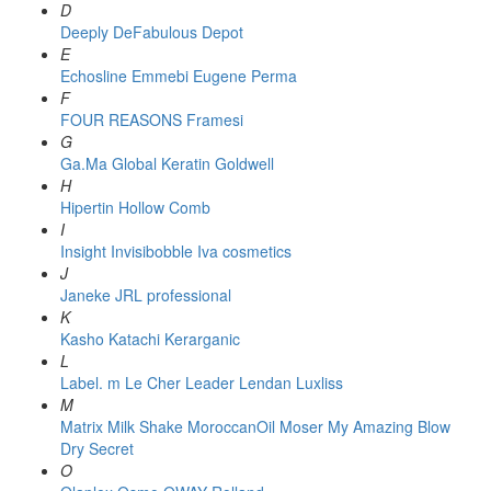
D
Deeply
DeFabulous
Depot
E
Echosline
Emmebi
Eugene Perma
F
FOUR REASONS
Framesi
G
Ga.Ma
Global Keratin
Goldwell
H
Hipertin
Hollow Comb
I
Insight
Invisibobble
Iva cosmetics
J
Janeke
JRL professional
K
Kasho
Katachi
Kerarganic
L
Label. m
Le Cher
Leader
Lendan
Luxliss
M
Matrix
Milk Shake
MoroccanOil
Moser
My Amazing Blow
Dry Secret
O