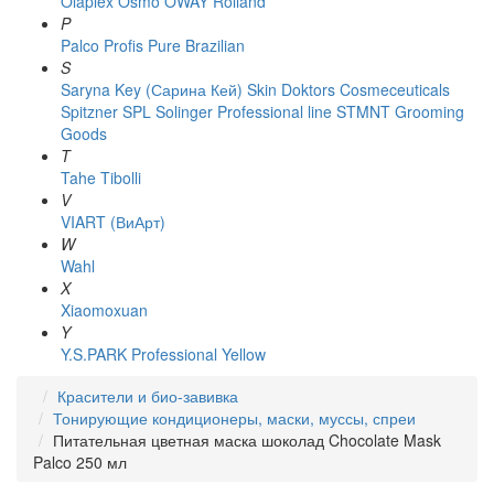
Olaplex
Osmo
OWAY Rolland
P
Palco
Profis
Pure Brazilian
S
Saryna Key (Сарина Кей)
Skin Doktors Cosmeceuticals
Spitzner
SPL Solinger Professional line
STMNT Grooming
Goods
T
Tahe
Tibolli
V
VIART (ВиАрт)
W
Wahl
X
Xiaomoxuan
Y
Y.S.PARK Professional
Yellow
Красители и био-завивка
Тонирующие кондиционеры, маски, муссы, спреи
Питательная цветная маска шоколад Chocolate Mask
Palco 250 мл