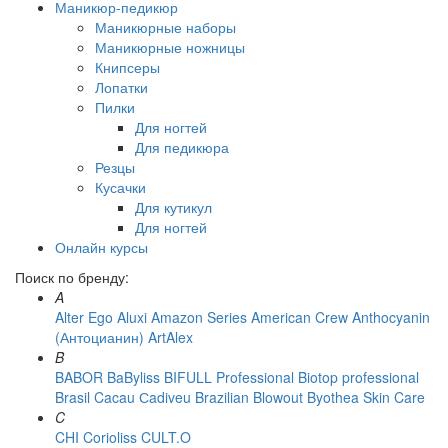
Маникюр-педикюр
Маникюрные наборы
Маникюрные ножницы
Книпсеры
Лопатки
Пилки
Для ногтей
Для педикюра
Резцы
Кусачки
Для кутикул
Для ногтей
Онлайн курсы
Поиск по бренду:
A
Alter Ego
Aluxi
Amazon Series
American Crew
Anthocyanin
(Антоцианин)
ArtAlex
B
BABOR
BaByliss
BIFULL Professional
Biotop professional
Brasil Cacau Сadiveu
Brazilian Blowout
Byothea Skin Care
C
CHI
Corioliss
CULT.O