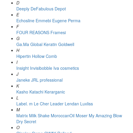
D
Deeply
DeFabulous
Depot
E
Echosline
Emmebi
Eugene Perma
F
FOUR REASONS
Framesi
G
Ga.Ma
Global Keratin
Goldwell
H
Hipertin
Hollow Comb
I
Insight
Invisibobble
Iva cosmetics
J
Janeke
JRL professional
K
Kasho
Katachi
Kerarganic
L
Label. m
Le Cher
Leader
Lendan
Luxliss
M
Matrix
Milk Shake
MoroccanOil
Moser
My Amazing Blow
Dry Secret
O