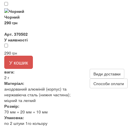
Чорний
290
грн
Арт. 370502
У наявності
290
грн
У кошик
вага:
Види доставки
2 г
Матеріал:
Способи оплати
анодований алюміній (корпус) та
нержавіюча сталь (нижня частина);
міцний та легкий
Розмір:
70 мм × 20 мм × 10 мм
Упаковка:
по 2 штуки 1го кольору