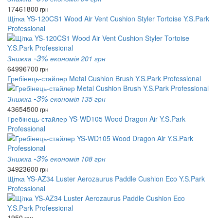
1746
1800
грн
Щітка YS-120CS1 Wood Air Vent Cushion Styler Tortoise Y.S.Park
Professional
-3%
Знижка
економія 201 грн
6499
6700
грн
Гребінець-стайлер Metal Cushion Brush Y.S.Park Professional
-3%
Знижка
економія 135 грн
4365
4500
грн
Гребінець-стайлер YS-WD105 Wood Dragon Air Y.S.Park
Professional
-3%
Знижка
економія 108 грн
3492
3600
грн
Щітка YS-AZ34 Luster Aerozaurus Paddle Cushion Eco Y.S.Park
Professional
1950
грн