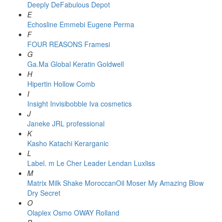
Deeply
DeFabulous
Depot
E
Echosline
Emmebi
Eugene Perma
F
FOUR REASONS
Framesi
G
Ga.Ma
Global Keratin
Goldwell
H
Hipertin
Hollow Comb
I
Insight
Invisibobble
Iva cosmetics
J
Janeke
JRL professional
K
Kasho
Katachi
Kerarganic
L
Label. m
Le Cher
Leader
Lendan
Luxliss
M
Matrix
Milk Shake
MoroccanOil
Moser
My Amazing Blow
Dry Secret
O
Olaplex
Osmo
OWAY Rolland