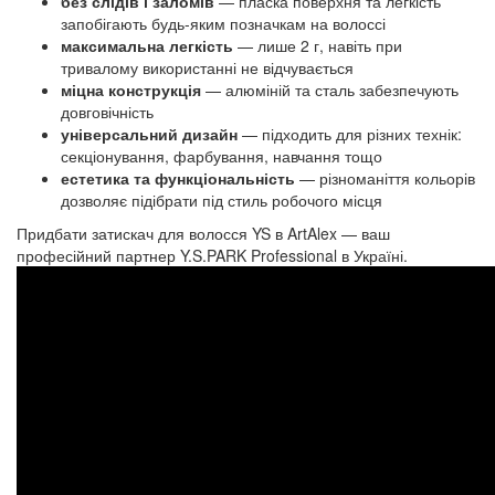
без слідів і заломів
— пласка поверхня та легкість
запобігають будь-яким позначкам на волоссі
максимальна легкість
— лише 2 г, навіть при
тривалому використанні не відчувається
міцна конструкція
— алюміній та сталь забезпечують
довговічність
універсальний дизайн
— підходить для різних технік:
секціонування, фарбування, навчання тощо
естетика та функціональність
— різноманіття кольорів
дозволяє підібрати під стиль робочого місця
Придбати затискач для волосся YS в ArtAlex — ваш
професійний партнер Y.S.PARK Professional в Україні.