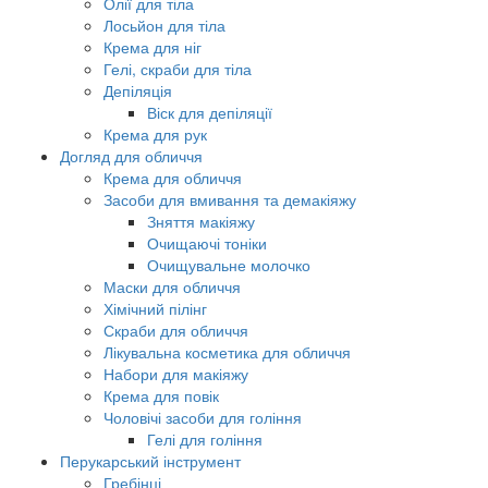
Олії для тіла
Лосьйон для тіла
Крема для ніг
Гелі, скраби для тіла
Депіляція
Віск для депіляції
Крема для рук
Догляд для обличчя
Крема для обличчя
Засоби для вмивання та демакіяжу
Зняття макіяжу
Очищаючі тоніки
Очищувальне молочко
Маски для обличчя
Хімічний пілінг
Скраби для обличчя
Лікувальна косметика для обличчя
Набори для макіяжу
Крема для повік
Чоловічі засоби для гоління
Гелі для гоління
Перукарський інструмент
Гребінці