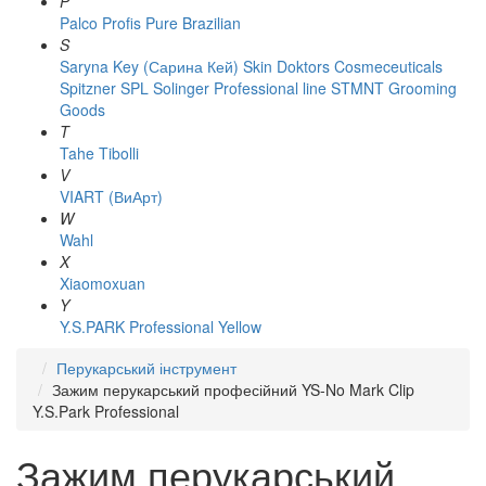
P
Palco
Profis
Pure Brazilian
S
Saryna Key (Сарина Кей)
Skin Doktors Cosmeceuticals
Spitzner
SPL Solinger Professional line
STMNT Grooming
Goods
T
Tahe
Tibolli
V
VIART (ВиАрт)
W
Wahl
X
Xiaomoxuan
Y
Y.S.PARK Professional
Yellow
Перукарський інструмент
Зажим перукарський професійний YS-No Mark Clip
Y.S.Park Professional
Зажим перукарський