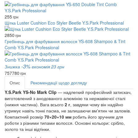
255
грн
Щітка Luster Cushion Eco Styler Beetle Y.S.Park Professional
2850
грн
Гребінець для фарбування волосся YS-608 Shampoo & Tint
Comb Y.S.Park Professional
-3%
Знижка
економія 23 грн
757
780
грн
Опис
Рекомендації щодо догляду
Y.S.Park YS-No Mark Clip
— надлегкий професійний затискач,
виготовлений з анодованого алюмінію та нержавіючої сталі
(нижня частина). Вага всього
2 г
, завдяки чому він надійно
утримує навіть тонкі пасма, не залишаючи вм'ятин чи заломів.
Компактний розмір
70×20×10 мм
робить його зручним для
роботи з різними типами волосся. Основні кольори: срібло,
золото та інші відтінки.