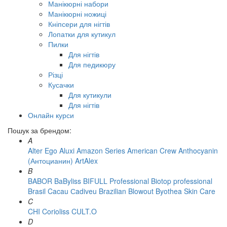
Манікюрні набори
Манікюрні ножиці
Кніпсери для нігтів
Лопатки для кутикул
Пилки
Для нігтів
Для педикюру
Різці
Кусачки
Для кутикули
Для нігтів
Онлайн курси
Пошук за брендом:
A
Alter Ego
Aluxi
Amazon Series
American Crew
Anthocyanin
(Антоцианин)
ArtAlex
B
BABOR
BaByliss
BIFULL Professional
Biotop professional
Brasil Cacau Сadiveu
Brazilian Blowout
Byothea Skin Care
C
CHI
Corioliss
CULT.O
D