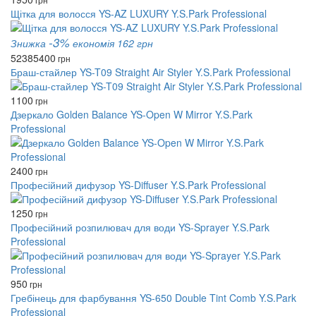
Щітка для волосся YS-AZ LUXURY Y.S.Park Professional
-3%
Знижка
економія 162 грн
5238
5400
грн
Браш-стайлер YS-T09 Straight Air Styler Y.S.Park Professional
1100
грн
Дзеркало Golden Balance YS-Open W Mirror Y.S.Park
Professional
2400
грн
Професійний дифузор YS-Diffuser Y.S.Park Professional
1250
грн
Професійний розпилювач для води YS-Sprayer Y.S.Park
Professional
950
грн
Гребінець для фарбування YS-650 Double Tint Comb Y.S.Park
Professional