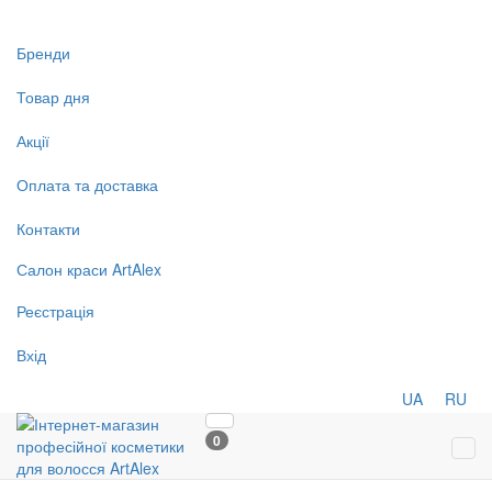
Бренди
Товар дня
Акції
Оплата та доставка
Контакти
Салон
краси
ArtAlex
Реєстрація
Вхід
UA
RU
0
Tog
navi