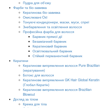
Пудра для об'єму
Фарби та біо-завивка
Кератинова біо-завивка
Окислювачі Oxi
Тонуючі кондиціонери, маски, муси, спреї
Знебарвлення та освітлення волосся
Професійна фарба для волосся
Барвник прямої дії
Безаміачний барвник
Кератиновий барвник
Освітлювальний барвник
Стійкий перманентний барвник
Кератини
Кератинове випрямлення волосся Pure Brazilian
(кератування)
Ботокс для волосся
Кератинове випрямлення GK Hair Global Keratin
(Глобал Кератін)
Кератинове випрямлення волосся Brazilian
Blowout
Догляд за тілом
Крема для тіла