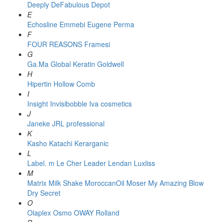
Deeply
DeFabulous
Depot
E
Echosline
Emmebi
Eugene Perma
F
FOUR REASONS
Framesi
G
Ga.Ma
Global Keratin
Goldwell
H
Hipertin
Hollow Comb
I
Insight
Invisibobble
Iva cosmetics
J
Janeke
JRL professional
K
Kasho
Katachi
Kerarganic
L
Label. m
Le Cher
Leader
Lendan
Luxliss
M
Matrix
Milk Shake
MoroccanOil
Moser
My Amazing Blow
Dry Secret
O
Olaplex
Osmo
OWAY Rolland