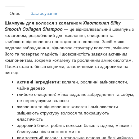
Опис
Застосування
Шампунь для волосся з колагеном
Xiaomoxuan Silky
Smooth Collagen Shampoo
— це
відновлювальний шампунь з
колагеном
, розроблений для живлення, очищення та
глибокого відновлення пошкодженого волосся. Засіб м’яко
видаляє забруднення,
відновлює структуру волосся, зміцнює
його та повертає гладкість і шовковистість
завдяки активним
компонентам, зокрема колагену та рослинним амінокислотам.
Пасма стають більш
міцними, еластичними та здоровими на
вигляд
.
активні інгредієнти:
колаген, рослинні амінокислоти,
чайне дерево
глибоке очищення: м’яко видаляє забруднення та себум,
не пересушуючи волосся
живлення та відновлення: колаген і амінокислоти
зміцнюють структуру волосся та покращують
еластичність
здоровий блиск: робить волосся більш гладким, м’яким і
блискучим після кожного миття
комплексний догляд: натуральна основа на базі чайного