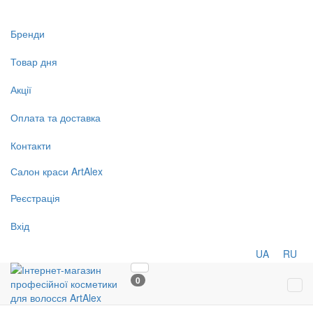
Бренди
Товар дня
Акції
Оплата та доставка
Контакти
Салон
краси
ArtAlex
Реєстрація
Вхід
UA
RU
0
Tog
navi