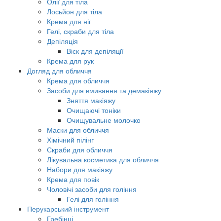
Олії для тіла
Лосьйон для тіла
Крема для ніг
Гелі, скраби для тіла
Депіляція
Віск для депіляції
Крема для рук
Догляд для обличчя
Крема для обличчя
Засоби для вмивання та демакіяжу
Зняття макіяжу
Очищаючі тоніки
Очищувальне молочко
Маски для обличчя
Хімічний пілінг
Скраби для обличчя
Лікувальна косметика для обличчя
Набори для макіяжу
Крема для повік
Чоловічі засоби для гоління
Гелі для гоління
Перукарський інструмент
Гребінці