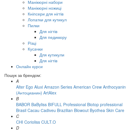
Манікюрні набори
Манікюрні ножиці
Кніпсери для нігтів
Лопатки для кутикул
Пилки
Для нігтів
Для педикюру
Різці
Кусачки
Для кутикули
Для нігтів
Онлайн курси
Пошук за брендом:
A
Alter Ego
Aluxi
Amazon Series
American Crew
Anthocyanin
(Антоцианин)
ArtAlex
B
BABOR
BaByliss
BIFULL Professional
Biotop professional
Brasil Cacau Сadiveu
Brazilian Blowout
Byothea Skin Care
C
CHI
Corioliss
CULT.O
D