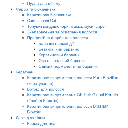
Пудра для об'єму
Фарби та біо-завивка
Кератинова біо-завивка
Окислювачі Oxi
Тонуючі кондиціонери, маски, муси, спреї
Знебарвлення та освітлення волосся
Професійна фарба для волосся
Барвник прямої дії
Безаміачний барвник
Кератиновий барвник
Освітлювальний барвник
Стійкий перманентний барвник
Кератини
Кератинове випрямлення волосся Pure Brazilian
(кератування)
Ботокс для волосся
Кератинове випрямлення GK Hair Global Keratin
(Глобал Кератін)
Кератинове випрямлення волосся Brazilian
Blowout
Догляд за тілом
Крема для тіла