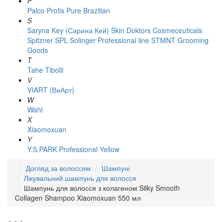
P
Palco
Profis
Pure Brazilian
S
Saryna Key (Сарина Кей)
Skin Doktors Cosmeceuticals
Spitzner
SPL Solinger Professional line
STMNT Grooming
Goods
T
Tahe
Tibolli
V
VIART (ВиАрт)
W
Wahl
X
Xiaomoxuan
Y
Y.S.PARK Professional
Yellow
Догляд за волоссям
Шампуні
Лікувальний шампунь для волосся
Шампунь для волосся з колагеном Silky Smooth
Collagen Shampoo Xiaomoxuan 550 мл