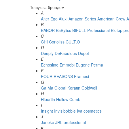
Пошук за брендом:
A
Alter Ego
Aluxi
Amazon Series
American Crew
A
B
BABOR
BaByliss
BIFULL Professional
Biotop pr
C
CHI
Corioliss
CULT.O
D
Deeply
DeFabulous
Depot
E
Echosline
Emmebi
Eugene Perma
F
FOUR REASONS
Framesi
G
Ga.Ma
Global Keratin
Goldwell
H
Hipertin
Hollow Comb
I
Insight
Invisibobble
Iva cosmetics
J
Janeke
JRL professional
K