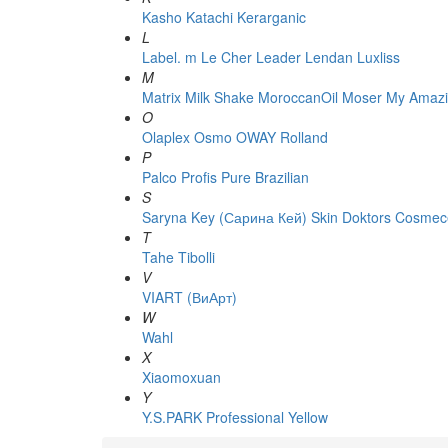
Kasho
Katachi
Kerarganic
L
Label. m
Le Cher
Leader
Lendan
Luxliss
M
Matrix
Milk Shake
MoroccanOil
Moser
My Amazi
O
Olaplex
Osmo
OWAY Rolland
P
Palco
Profis
Pure Brazilian
S
Saryna Key (Сарина Кей)
Skin Doktors Cosmece
T
Tahe
Tibolli
V
VIART (ВиАрт)
W
Wahl
X
Xiaomoxuan
Y
Y.S.PARK Professional
Yellow