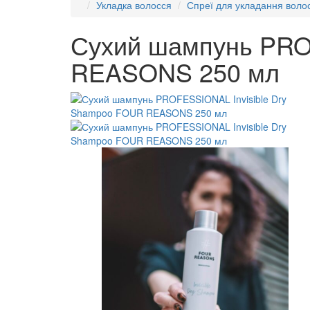
Укладка волосся
Спреї для укладання воло
Сухий шампунь PRO
REASONS 250 мл