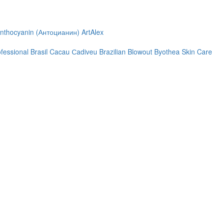
nthocyanin (Антоцианин)
ArtAlex
ofessional
Brasil Cacau Сadiveu
Brazilian Blowout
Byothea Skin Care