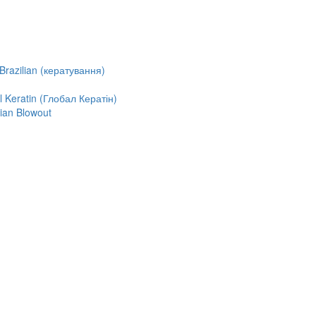
razilian (кератування)
Keratin (Глобал Кератін)
ian Blowout