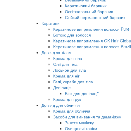
Кератиновий барвник
Освітлювальний барвник
Стійкий перманентний барвник
Кератини
Кератинове випрямлення волосся Pure B
Ботокс для волосся
Кератинове випрямлення GK Hair Global 
Кератинове випрямлення волосся Brazil
Догляд за тілом
Крема для тіла
Олії для тіла
Лосьйон для тіла
Крема для ніг
Гелі, скраби для тіла
Депіляція
Віск для депіляції
Крема для рук
Догляд для обличчя
Крема для обличчя
Засоби для вмивання та демакіяжу
Зняття макіяжу
Очищаючі тоніки