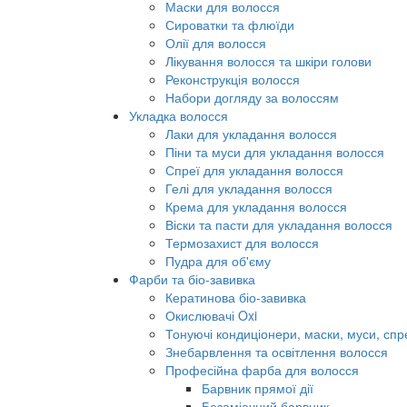
Маски для волосся
Сироватки та флюїди
Олії для волосся
Лікування волосся та шкіри голови
Реконструкція волосся
Набори догляду за волоссям
Укладка волосся
Лаки для укладання волосся
Піни та муси для укладання волосся
Спреї для укладання волосся
Гелі для укладання волосся
Крема для укладання волосся
Віски та пасти для укладання волосся
Термозахист для волосся
Пудра для об'єму
Фарби та біо-завивка
Кератинова біо-завивка
Окислювачі Oxi
Тонуючі кондиціонери, маски, муси, спр
Знебарвлення та освітлення волосся
Професійна фарба для волосся
Барвник прямої дії
Безаміачний барвник