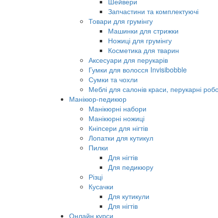
Шейвери
Запчастини та комплектуючі
Товари для грумінгу
Машинки для стрижки
Ножиці для грумінгу
Косметика для тварин
Аксесуари для перукарів
Гумки для волосся Invisibobble
Сумки та чохли
Меблі для салонів краси, перукарні робо
Манікюр-педикюр
Манікюрні набори
Манікюрні ножиці
Кніпсери для нігтів
Лопатки для кутикул
Пилки
Для нігтів
Для педикюру
Різці
Кусачки
Для кутикули
Для нігтів
Онлайн курси