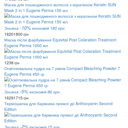
Маска для пошкодженого волосся з кератином Keratin SUN
Mask 2 in 1 Eugene Perma 150 мл
-10%
Знижка
економія 180 грн
1620
1800
грн
Маска після фарбування Equivital Post Colaration Treatment
Eugene Perma 1000 мл
1238
грн
Освітлювальна пудра на 7 рівнів Compact Bleaching Powder 7
Eugene Perma 450 гр
-5%
Знижка
економія 86 грн
1629
1715
грн
Термошапка для барвника прямої дії Anthocyanin Second
Edition
-2%
Знижка
економія 15 грн