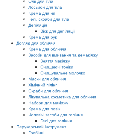
Олії для тіла
Лосьйон для тіла
Крема для ніг
Гелі, скраби для тіла
Депіляція
Віск для депіляції
Крема для рук
Догляд для обличчя
Крема для обличчя
Засоби для вмивання та демакіяжу
Зняття макіяжу
Очищаючі тоніки
Очищувальне молочко
Маски для обличчя
Хімічний пілінг
Скраби для обличчя
Лікувальна косметика для обличчя
Набори для макіяжу
Крема для повік
Чоловічі засоби для гоління
Гелі для гоління
Перукарський інструмент
Гребінці