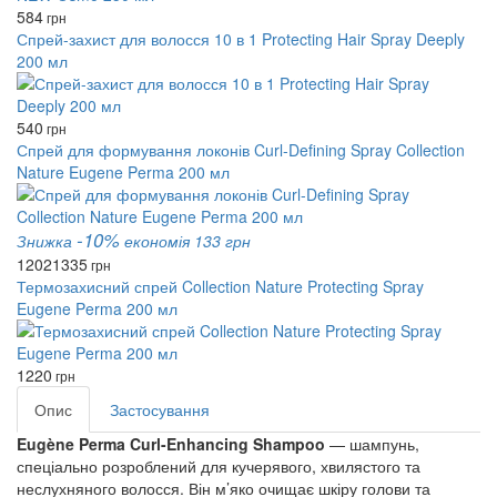
584
грн
Спрей-захист для волосся 10 в 1 Protecting Hair Spray Deeply
200 мл
540
грн
Спрей для формування локонів Curl-Defining Spray Collection
Nature Eugene Perma 200 мл
-10%
Знижка
економія 133 грн
1202
1335
грн
Термозахисний спрей Collection Nature Protecting Spray
Eugene Perma 200 мл
1220
грн
Опис
Застосування
Eugène Perma Curl-Enhancing Shampoo
— шампунь,
спеціально розроблений для кучерявого, хвилястого та
неслухняного волосся. Він м’яко очищає шкіру голови та