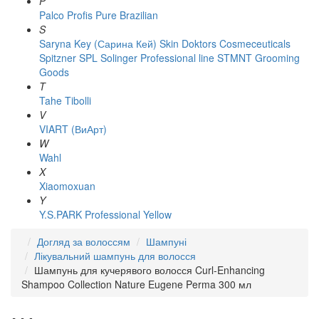
P
Palco
Profis
Pure Brazilian
S
Saryna Key (Сарина Кей)
Skin Doktors Cosmeceuticals
Spitzner
SPL Solinger Professional line
STMNT Grooming
Goods
T
Tahe
Tibolli
V
VIART (ВиАрт)
W
Wahl
X
Xiaomoxuan
Y
Y.S.PARK Professional
Yellow
Догляд за волоссям
Шампуні
Лікувальний шампунь для волосся
Шампунь для кучерявого волосся Curl-Enhancing
Shampoo Collection Nature Eugene Perma 300 мл