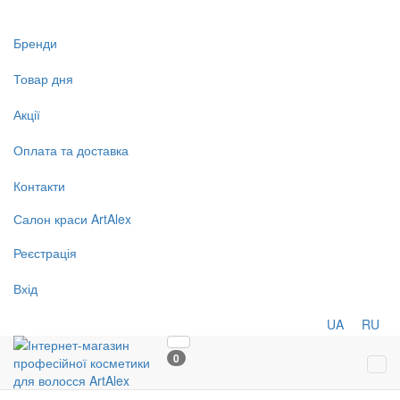
Бренди
Товар дня
Акції
Оплата та доставка
Контакти
Салон
краси
ArtAlex
Реєстрація
Вхід
UA
RU
0
Tog
navi