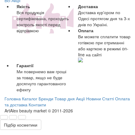
Всі Акції
Якість
Доставка
Вся продукція
Доставка кур'єром по
сертифікована, проходить
Одесі протягом дня та 3-х
контроль якості перед
днів по Україні.
відправкою
Оплата
Ви можете сплатити товар
готівкою при отриманні
або карткою в режимі on-
line на сайті
Гарантії
Ми повернемо вам гроші
за товар, якщо не буде
досягнуто гарантованого
ефекту
Головна
Каталог
Бренди
Товар дня
Акції
Новини
Статті
Оплата
та доставка
Контакти
ArtAlex beauty market © 2011-2026
Підбір косметики