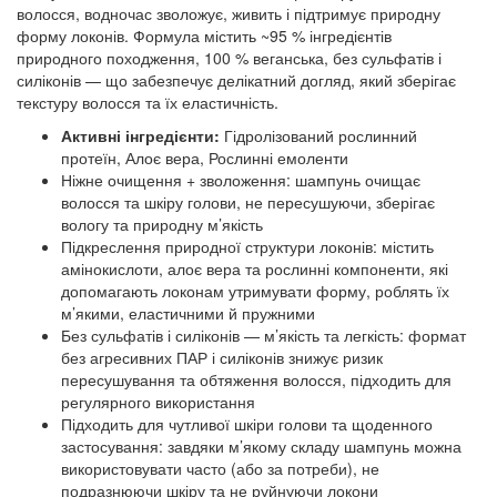
волосся, водночас зволожує, живить і підтримує природну
форму локонів. Формула містить ~95 % інгредієнтів
природного походження, 100 % веганська, без сульфатів і
силіконів — що забезпечує делікатний догляд, який зберігає
текстуру волосся та їх еластичність.
Активні інгредієнти:
Гідролізований рослинний
протеїн, Алоє вера, Рослинні емоленти
Ніжне очищення + зволоження: шампунь очищає
волосся та шкіру голови, не пересушуючи, зберігає
вологу та природну м’якість
Підкреслення природної структури локонів: містить
амінокислоти, алоє вера та рослинні компоненти, які
допомагають локонам утримувати форму, роблять їх
м’якими, еластичними й пружними
Без сульфатів і силіконів — м’якість та легкість: формат
без агресивних ПАР і силіконів знижує ризик
пересушування та обтяження волосся, підходить для
регулярного використання
Підходить для чутливої шкіри голови та щоденного
застосування: завдяки м’якому складу шампунь можна
використовувати часто (або за потреби), не
подразнюючи шкіру та не руйнуючи локони