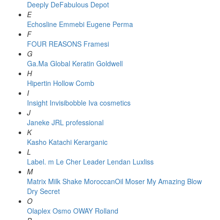
Deeply
DeFabulous
Depot
E
Echosline
Emmebi
Eugene Perma
F
FOUR REASONS
Framesi
G
Ga.Ma
Global Keratin
Goldwell
H
Hipertin
Hollow Comb
I
Insight
Invisibobble
Iva cosmetics
J
Janeke
JRL professional
K
Kasho
Katachi
Kerarganic
L
Label. m
Le Cher
Leader
Lendan
Luxliss
M
Matrix
Milk Shake
MoroccanOil
Moser
My Amazing Blow
Dry Secret
O
Olaplex
Osmo
OWAY Rolland