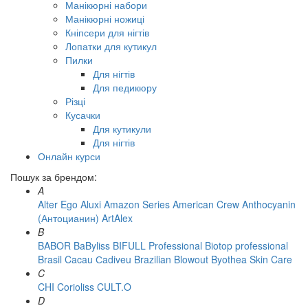
Манікюрні набори
Манікюрні ножиці
Кніпсери для нігтів
Лопатки для кутикул
Пилки
Для нігтів
Для педикюру
Різці
Кусачки
Для кутикули
Для нігтів
Онлайн курси
Пошук за брендом:
A
Alter Ego
Aluxi
Amazon Series
American Crew
Anthocyanin
(Антоцианин)
ArtAlex
B
BABOR
BaByliss
BIFULL Professional
Biotop professional
Brasil Cacau Сadiveu
Brazilian Blowout
Byothea Skin Care
C
CHI
Corioliss
CULT.O
D