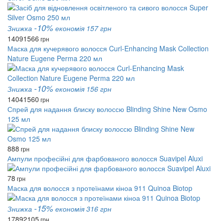
-10%
Знижка
економія 157 грн
1409
1566
грн
Маска для кучерявого волосся Curl-Enhancing Mask Collection
Nature Eugene Perma 220 мл
-10%
Знижка
економія 156 грн
1404
1560
грн
Спрей для надання блиску волоссю Blinding Shine New Osmo
125 мл
888
грн
Ампули професійні для фарбованого волосся Suavipel Aluxi
78
грн
Маска для волосся з протеїнами кіноа 911 Quinoa Biotop
-15%
Знижка
економія 316 грн
1789
2105
грн