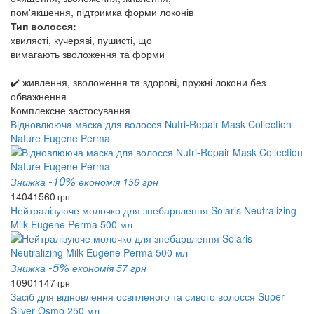
пом'якшення, підтримка форми локонів
Тип волосся:
хвилясті, кучеряві, пушисті, що
вимагають зволоження та форми
✔️ живлення, зволоження та здорові, пружні локони без
обважнення
Комплексне застосування
Відновлююча маска для волосся Nutri-Repair Mask Collection
Nature Eugene Perma
-10%
Знижка
економія 156 грн
1404
1560
грн
Нейтралізуюче молочко для знебарвлення Solaris Neutralizing
Milk Eugene Perma 500 мл
-5%
Знижка
економія 57 грн
1090
1147
грн
Засіб для відновлення освітленого та сивого волосся Super
Silver Osmo 250 мл