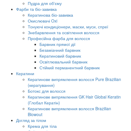
Пудра для об'єму
Фарби та біо-завивка
Кератинова біо-завивка
Окислювачі Oxi
Тонуючі кондиціонери, маски, муси, спреї
Знебарвлення та освітлення волосся
Професійна фарба для волосся
Барвник прямої дії
Безаміачний барвник
Кератиновий барвник
Освітлювальний барвник
Стійкий перманентний барвник
Кератини
Кератинове випрямлення волосся Pure Brazilian
(кератування)
Ботокс для волосся
Кератинове випрямлення GK Hair Global Keratin
(Глобал Кератін)
Кератинове випрямлення волосся Brazilian
Blowout
Догляд за тілом
Крема для тіла