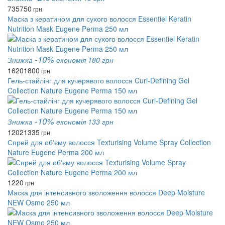
735
750
грн
Маска з кератином для сухого волосся Essentiel Keratin
Nutrition Mask Eugene Perma 250 мл
-10%
Знижка
економія 180 грн
1620
1800
грн
Гель-стайлінг для кучерявого волосся Curl-Defining Gel
Collection Nature Eugene Perma 150 мл
-10%
Знижка
економія 133 грн
1202
1335
грн
Спрей для об'єму волосся Texturising Volume Spray Collection
Nature Eugene Perma 200 мл
1220
грн
Маска для інтенсивного зволоження волосся Deep Moisture
NEW Osmo 250 мл