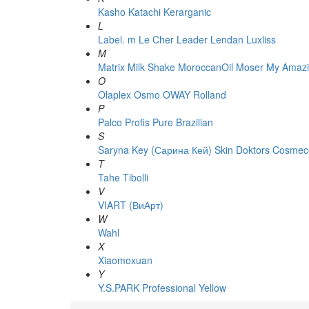
Kasho
Katachi
Kerarganic
L
Label. m
Le Cher
Leader
Lendan
Luxliss
M
Matrix
Milk Shake
MoroccanOil
Moser
My Amazi
O
Olaplex
Osmo
OWAY Rolland
P
Palco
Profis
Pure Brazilian
S
Saryna Key (Сарина Кей)
Skin Doktors Cosmece
T
Tahe
Tibolli
V
VIART (ВиАрт)
W
Wahl
X
Xiaomoxuan
Y
Y.S.PARK Professional
Yellow