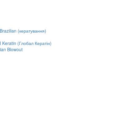
razilian (кератування)
Keratin (Глобал Кератін)
ian Blowout