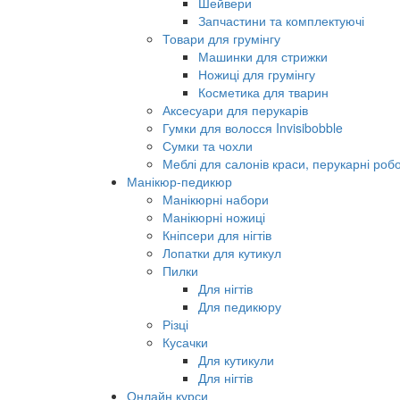
Шейвери
Запчастини та комплектуючі
Товари для грумінгу
Машинки для стрижки
Ножиці для грумінгу
Косметика для тварин
Аксесуари для перукарів
Гумки для волосся Invisibobble
Сумки та чохли
Меблі для салонів краси, перукарні робо
Манікюр-педикюр
Манікюрні набори
Манікюрні ножиці
Кніпсери для нігтів
Лопатки для кутикул
Пилки
Для нігтів
Для педикюру
Різці
Кусачки
Для кутикули
Для нігтів
Онлайн курси