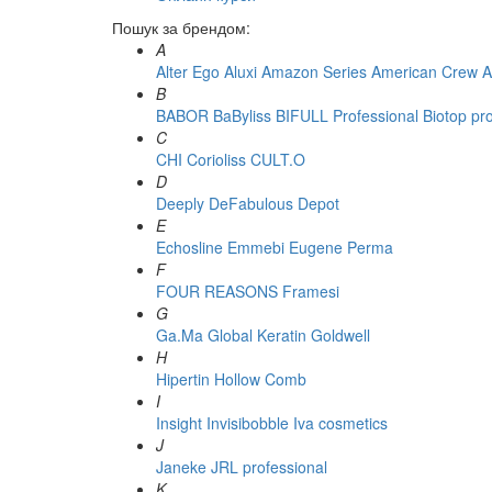
Пошук за брендом:
A
Alter Ego
Aluxi
Amazon Series
American Crew
A
B
BABOR
BaByliss
BIFULL Professional
Biotop pr
C
CHI
Corioliss
CULT.O
D
Deeply
DeFabulous
Depot
E
Echosline
Emmebi
Eugene Perma
F
FOUR REASONS
Framesi
G
Ga.Ma
Global Keratin
Goldwell
H
Hipertin
Hollow Comb
I
Insight
Invisibobble
Iva cosmetics
J
Janeke
JRL professional
K