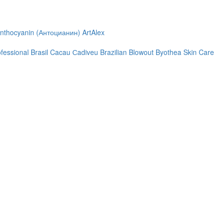
nthocyanin (Антоцианин)
ArtAlex
ofessional
Brasil Cacau Сadiveu
Brazilian Blowout
Byothea Skin Care