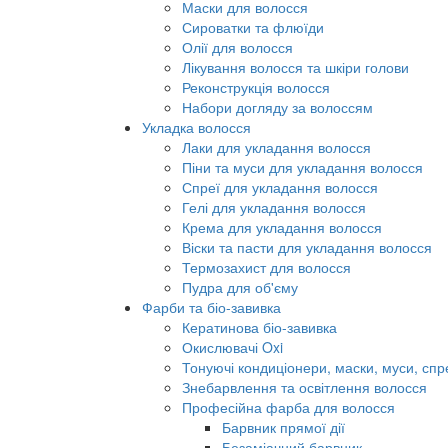
Маски для волосся
Сироватки та флюїди
Олії для волосся
Лікування волосся та шкіри голови
Реконструкція волосся
Набори догляду за волоссям
Укладка волосся
Лаки для укладання волосся
Піни та муси для укладання волосся
Спреї для укладання волосся
Гелі для укладання волосся
Крема для укладання волосся
Віски та пасти для укладання волосся
Термозахист для волосся
Пудра для об'єму
Фарби та біо-завивка
Кератинова біо-завивка
Окислювачі Oxi
Тонуючі кондиціонери, маски, муси, спр
Знебарвлення та освітлення волосся
Професійна фарба для волосся
Барвник прямої дії
Безаміачний барвник