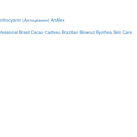
nthocyanin (Антоцианин)
ArtAlex
ofessional
Brasil Cacau Сadiveu
Brazilian Blowout
Byothea Skin Care