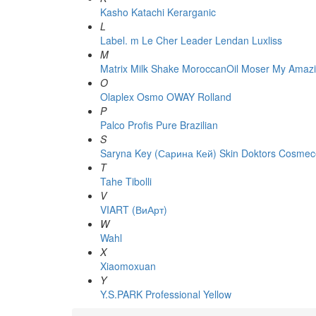
Kasho
Katachi
Kerarganic
L
Label. m
Le Cher
Leader
Lendan
Luxliss
M
Matrix
Milk Shake
MoroccanOil
Moser
My Amazi
O
Olaplex
Osmo
OWAY Rolland
P
Palco
Profis
Pure Brazilian
S
Saryna Key (Сарина Кей)
Skin Doktors Cosmece
T
Tahe
Tibolli
V
VIART (ВиАрт)
W
Wahl
X
Xiaomoxuan
Y
Y.S.PARK Professional
Yellow