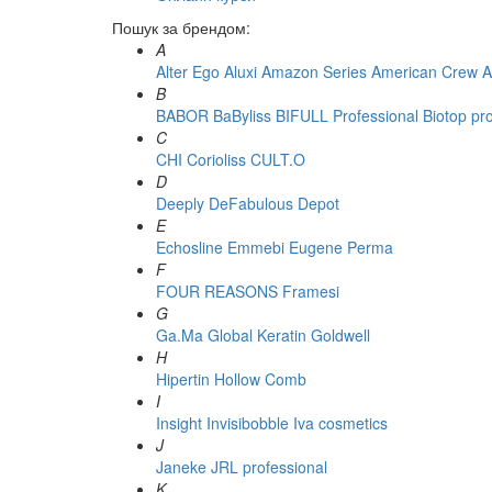
Пошук за брендом:
A
Alter Ego
Aluxi
Amazon Series
American Crew
A
B
BABOR
BaByliss
BIFULL Professional
Biotop pr
C
CHI
Corioliss
CULT.O
D
Deeply
DeFabulous
Depot
E
Echosline
Emmebi
Eugene Perma
F
FOUR REASONS
Framesi
G
Ga.Ma
Global Keratin
Goldwell
H
Hipertin
Hollow Comb
I
Insight
Invisibobble
Iva cosmetics
J
Janeke
JRL professional
K