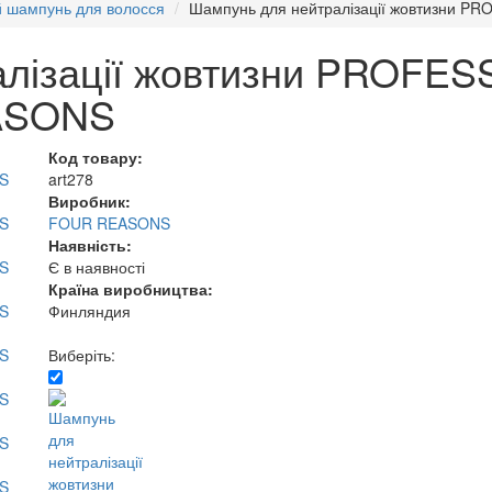
й шампунь для волосся
Шампунь для нейтралізації жовтизни 
лізації жовтизни PROFES
ASONS
Код товару:
art278
Виробник:
FOUR REASONS
Наявність:
Є в наявності
Країна виробництва:
Финляндия
Виберіть: