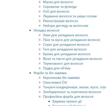
Маски для волосся
Сироватки та флюїди
Олії для волосся
Лікування волосся та шкіри голови
Реконструкція волосся
Набори догляду за волоссям
Укладка волосся
Лаки для укладання волосся
Піни та муси для укладання волосся
Спреї для укладання волосся
Гелі для укладання волосся
Крема для укладання волосся
Віски та пасти для укладання волосся
Термозахист для волосся
Пудра для об'єму
Фарби та біо-завивка
Кератинова біо-завивка
Окислювачі Oxi
Тонуючі кондиціонери, маски, муси, спр
Знебарвлення та освітлення волосся
Професійна фарба для волосся
Барвник прямої дії
Безаміачний барвник