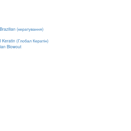
razilian (кератування)
Keratin (Глобал Кератін)
ian Blowout