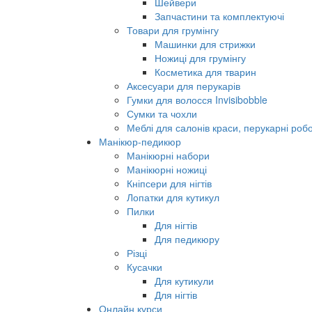
Шейвери
Запчастини та комплектуючі
Товари для грумінгу
Машинки для стрижки
Ножиці для грумінгу
Косметика для тварин
Аксесуари для перукарів
Гумки для волосся Invisibobble
Сумки та чохли
Меблі для салонів краси, перукарні робо
Манікюр-педикюр
Манікюрні набори
Манікюрні ножиці
Кніпсери для нігтів
Лопатки для кутикул
Пилки
Для нігтів
Для педикюру
Різці
Кусачки
Для кутикули
Для нігтів
Онлайн курси