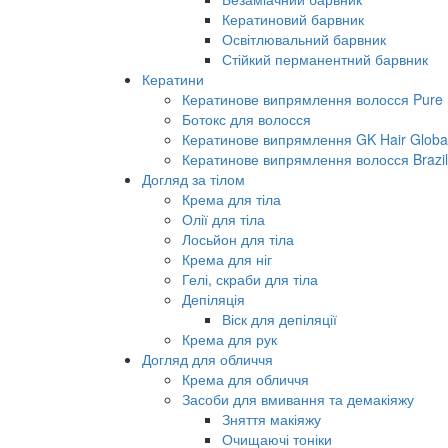
Кератиновий барвник
Освітлювальний барвник
Стійкий перманентний барвник
Кератини
Кератинове випрямлення волосся Pure B
Ботокс для волосся
Кератинове випрямлення GK Hair Global 
Кератинове випрямлення волосся Brazil
Догляд за тілом
Крема для тіла
Олії для тіла
Лосьйон для тіла
Крема для ніг
Гелі, скраби для тіла
Депіляція
Віск для депіляції
Крема для рук
Догляд для обличчя
Крема для обличчя
Засоби для вмивання та демакіяжу
Зняття макіяжу
Очищаючі тоніки