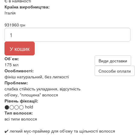
Є в наявності
Країна виробництва:
Італія
931
960
грн
У кошик
Об`єм:
Види доставки
175 мл
Особливості:
Способи оплати
фініш натуральний, без липкості
Проблеми:
слабка стійкість укладання, відсутність
об'єму, "площина" волосся
Рівень фіксації:
⬤◯◯◯ hold
Тип волосся:
всі типи волосся
✔️ легкий мус-праймер для об'єму та щільності волосся