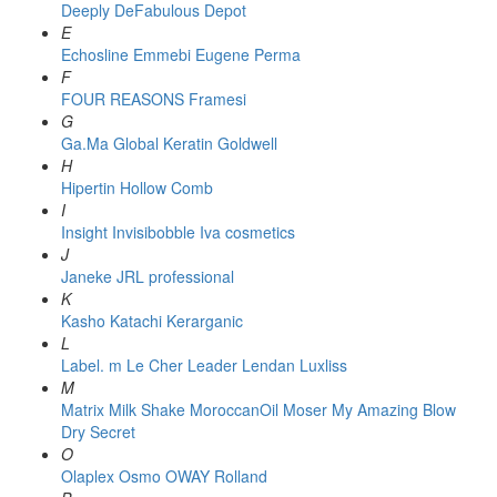
Deeply
DeFabulous
Depot
E
Echosline
Emmebi
Eugene Perma
F
FOUR REASONS
Framesi
G
Ga.Ma
Global Keratin
Goldwell
H
Hipertin
Hollow Comb
I
Insight
Invisibobble
Iva cosmetics
J
Janeke
JRL professional
K
Kasho
Katachi
Kerarganic
L
Label. m
Le Cher
Leader
Lendan
Luxliss
M
Matrix
Milk Shake
MoroccanOil
Moser
My Amazing Blow
Dry Secret
O
Olaplex
Osmo
OWAY Rolland