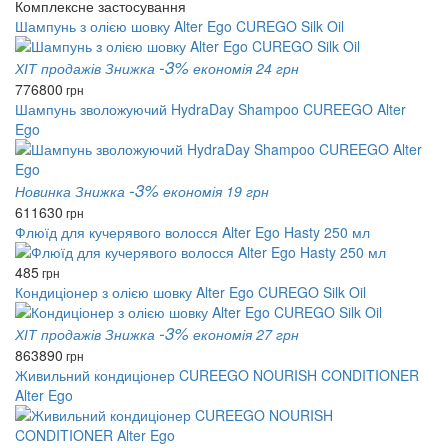
Комплексне застосування
Шампунь з олією шовку Alter Ego CUREGO Silk Oil
-3%
ХІТ продажів
Знижка
економія 24 грн
776
800
грн
Шампунь зволожуючий HydraDay Shampoo CUREEGO Alter
Ego
-3%
Новинка
Знижка
економія 19 грн
611
630
грн
Флюїд для кучерявого волосся Alter Ego Hasty 250 мл
485
грн
Кондиціонер з олією шовку Alter Ego CUREGO Silk Oil
-3%
ХІТ продажів
Знижка
економія 27 грн
863
890
грн
Живильний кондиціонер CUREEGO NOURISH CONDITIONER
Alter Ego