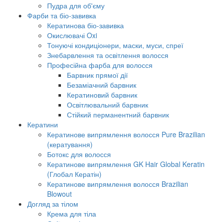
Пудра для об'єму
Фарби та біо-завивка
Кератинова біо-завивка
Окислювачі Oxi
Тонуючі кондиціонери, маски, муси, спреї
Знебарвлення та освітлення волосся
Професійна фарба для волосся
Барвник прямої дії
Безаміачний барвник
Кератиновий барвник
Освітлювальний барвник
Стійкий перманентний барвник
Кератини
Кератинове випрямлення волосся Pure Brazilian
(кератування)
Ботокс для волосся
Кератинове випрямлення GK Hair Global Keratin
(Глобал Кератін)
Кератинове випрямлення волосся Brazilian
Blowout
Догляд за тілом
Крема для тіла