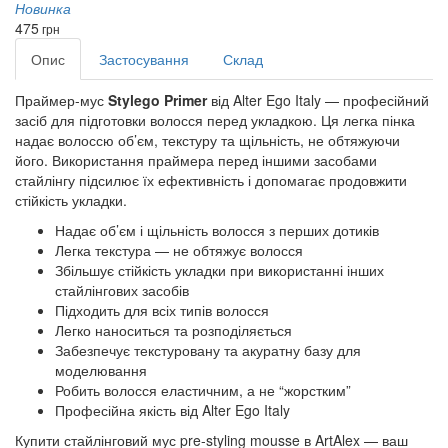
Новинка
475
грн
Опис
Застосування
Склад
Праймер-мус
Stylego Primer
від Alter Ego Italy — професійний
засіб для підготовки волосся перед укладкою. Ця легка пінка
надає волоссю об’єм, текстуру та щільність, не обтяжуючи
його. Використання праймера перед іншими засобами
стайлінгу підсилює їх ефективність і допомагає продовжити
стійкість укладки.
Надає об’єм і щільність волосся з перших дотиків
Легка текстура — не обтяжує волосся
Збільшує стійкість укладки при використанні інших
стайлінгових засобів
Підходить для всіх типів волосся
Легко наноситься та розподіляється
Забезпечує текстуровану та акуратну базу для
моделювання
Робить волосся еластичним, а не “жорстким”
Професійна якість від Alter Ego Italy
Купити стайлінговий мус pre-styling mousse в ArtAlex — ваш