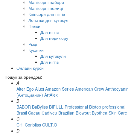
Манікюрні набори
Манікюрні ножиці
Кніпсери для нігтів
Лопатки для кутикул
Пилки
Для нігтів
Для педикюру
Різці
Кусачки
Для кутикули
Для нігтів
Онлайн курси
Пошук за брендом:
A
Alter Ego
Aluxi
Amazon Series
American Crew
Anthocyanin
(Антоцианин)
ArtAlex
B
BABOR
BaByliss
BIFULL Professional
Biotop professional
Brasil Cacau Сadiveu
Brazilian Blowout
Byothea Skin Care
C
CHI
Corioliss
CULT.O
D