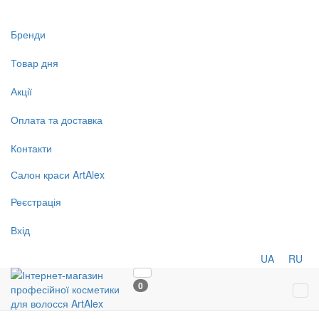
Бренди
Товар дня
Акції
Оплата та доставка
Контакти
Салон
краси
ArtAlex
Реєстрація
Вхід
UA
RU
0
Tog
navi