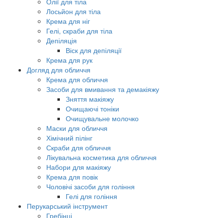
Олії для тіла
Лосьйон для тіла
Крема для ніг
Гелі, скраби для тіла
Депіляція
Віск для депіляції
Крема для рук
Догляд для обличчя
Крема для обличчя
Засоби для вмивання та демакіяжу
Зняття макіяжу
Очищаючі тоніки
Очищувальне молочко
Маски для обличчя
Хімічний пілінг
Скраби для обличчя
Лікувальна косметика для обличчя
Набори для макіяжу
Крема для повік
Чоловічі засоби для гоління
Гелі для гоління
Перукарський інструмент
Гребінці