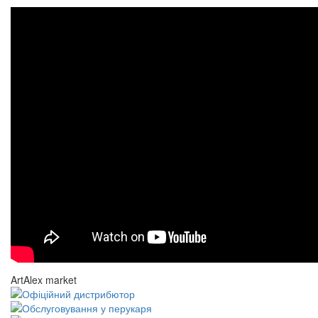
ArtAlex market