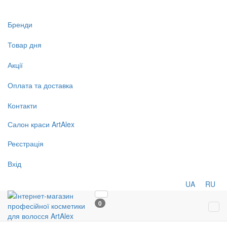
Бренди
Товар дня
Акції
Оплата та доставка
Контакти
Салон
краси
ArtAlex
Реєстрація
Вхід
UA
RU
0
Tog
navi