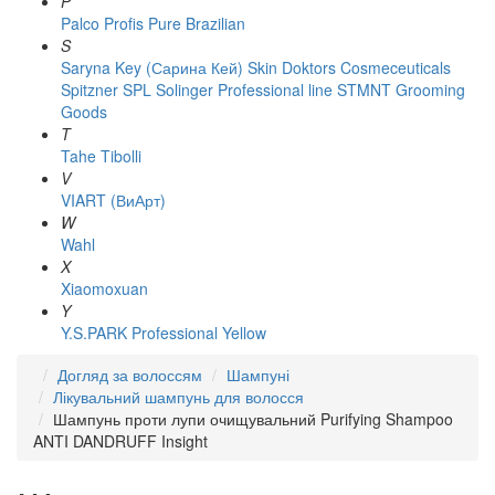
P
Palco
Profis
Pure Brazilian
S
Saryna Key (Сарина Кей)
Skin Doktors Cosmeceuticals
Spitzner
SPL Solinger Professional line
STMNT Grooming
Goods
T
Tahe
Tibolli
V
VIART (ВиАрт)
W
Wahl
X
Xiaomoxuan
Y
Y.S.PARK Professional
Yellow
Догляд за волоссям
Шампуні
Лікувальний шампунь для волосся
Шампунь проти лупи очищувальний Purifying Shampoo
ANTI DANDRUFF Insight