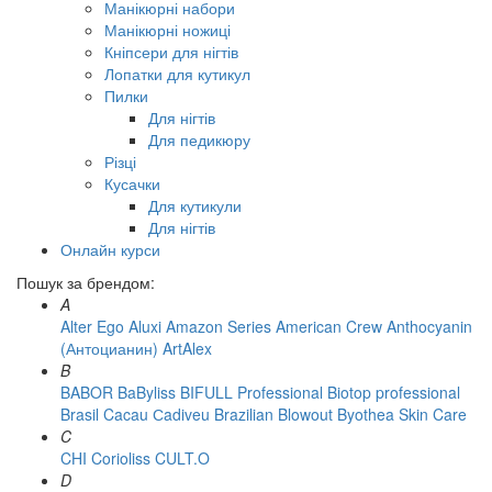
Манікюрні набори
Манікюрні ножиці
Кніпсери для нігтів
Лопатки для кутикул
Пилки
Для нігтів
Для педикюру
Різці
Кусачки
Для кутикули
Для нігтів
Онлайн курси
Пошук за брендом:
A
Alter Ego
Aluxi
Amazon Series
American Crew
Anthocyanin
(Антоцианин)
ArtAlex
B
BABOR
BaByliss
BIFULL Professional
Biotop professional
Brasil Cacau Сadiveu
Brazilian Blowout
Byothea Skin Care
C
CHI
Corioliss
CULT.O
D