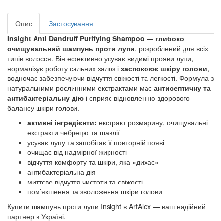
Опис
Застосування
Insight Anti Dandruff Purifying Shampoo
—
глибоко
очищувальний шампунь проти лупи
, розроблений для всіх
типів волосся. Він ефективно усуває видимі прояви лупи,
нормалізує роботу сальних залоз і
заспокоює шкіру голови
,
водночас забезпечуючи відчуття свіжості та легкості. Формула з
натуральними рослинними екстрактами має
антисептичну та
антибактеріальну дію
і сприяє відновленню здорового
балансу шкіри голови.
активні інгредієнти:
екстракт розмарину, очищувальні
екстракти чебрецю та шавлії
усуває лупу та запобігає її повторній появі
очищає від надмірної жирності
відчуття комфорту та шкіри, яка «дихає»
антибактеріальна дія
миттєве відчуття чистоти та свіжості
пом’якшення та зволоження шкіри голови
Купити шампунь проти лупи Insight в ArtAlex — ваш надійний
партнер в Україні.