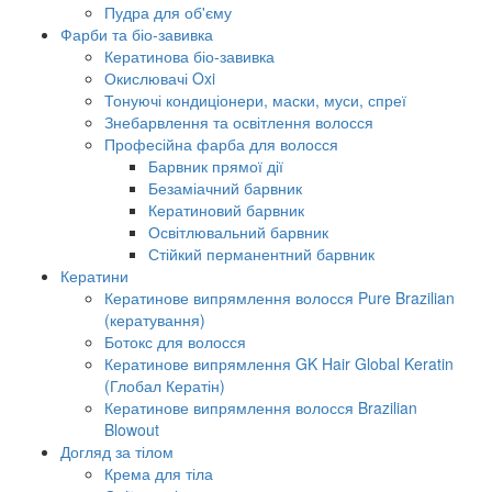
Пудра для об'єму
Фарби та біо-завивка
Кератинова біо-завивка
Окислювачі Oxi
Тонуючі кондиціонери, маски, муси, спреї
Знебарвлення та освітлення волосся
Професійна фарба для волосся
Барвник прямої дії
Безаміачний барвник
Кератиновий барвник
Освітлювальний барвник
Стійкий перманентний барвник
Кератини
Кератинове випрямлення волосся Pure Brazilian
(кератування)
Ботокс для волосся
Кератинове випрямлення GK Hair Global Keratin
(Глобал Кератін)
Кератинове випрямлення волосся Brazilian
Blowout
Догляд за тілом
Крема для тіла