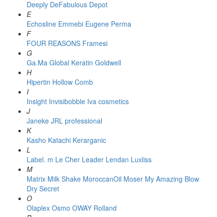
Deeply
DeFabulous
Depot
E
Echosline
Emmebi
Eugene Perma
F
FOUR REASONS
Framesi
G
Ga.Ma
Global Keratin
Goldwell
H
Hipertin
Hollow Comb
I
Insight
Invisibobble
Iva cosmetics
J
Janeke
JRL professional
K
Kasho
Katachi
Kerarganic
L
Label. m
Le Cher
Leader
Lendan
Luxliss
M
Matrix
Milk Shake
MoroccanOil
Moser
My Amazing Blow
Dry Secret
O
Olaplex
Osmo
OWAY Rolland