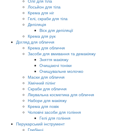
Олії для тіла
Лосьйон для тіла
Крема для ніг
Гелі, скраби для тіла
Депіляція
Віск для депіляції
Крема для рук
Догляд для обличчя
Крема для обличчя
Засоби для вмивання та демакіяжу
Зняття макіяжу
Очищаючі тоніки
Очищувальне молочко
Маски для обличчя
Хімічний пілінг
Скраби для обличчя
Лікувальна косметика для обличчя
Набори для макіяжу
Крема для повік
Чоловічі засоби для гоління
Гелі для гоління
Перукарський інструмент
Гребінці