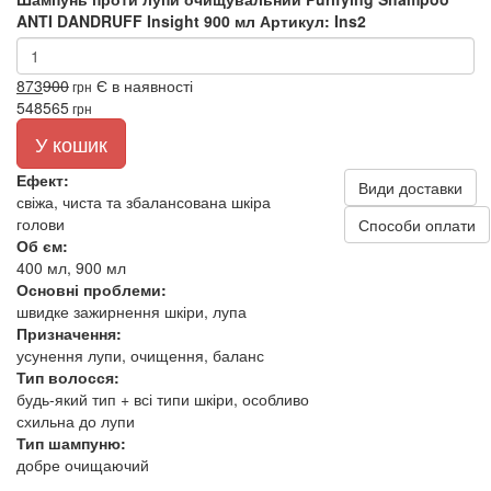
ANTI DANDRUFF Insight 900 мл
Артикул: Ins2
873
900
Є в наявності
грн
548
565
грн
У кошик
Ефект:
Види доставки
свіжа, чиста та збалансована шкіра
голови
Способи оплати
Об єм:
400 мл, 900 мл
Основні проблеми:
швидке зажирнення шкіри, лупа
Призначення:
усунення лупи, очищення, баланс
Тип волосся:
будь-який тип + всі типи шкіри, особливо
схильна до лупи
Тип шампуню:
добре очищаючий