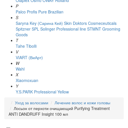
Olaplex
Osmo
OWAY Rolland
P
Palco
Profis
Pure Brazilian
S
Saryna Key (Сарина Кей)
Skin Doktors Cosmeceuticals
Spitzner
SPL Solinger Professional line
STMNT Grooming
Goods
T
Tahe
Tibolli
V
VIART (ВиАрт)
W
Wahl
X
Xiaomoxuan
Y
Y.S.PARK Professional
Yellow
Уход за волосами
Лечение волос и кожи головы
Лосьон от перхоти очищающий Purifying Treatment
ANTI DANDRUFF Insight 100 мл