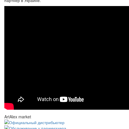
партнер в Украине.
ArtAlex market