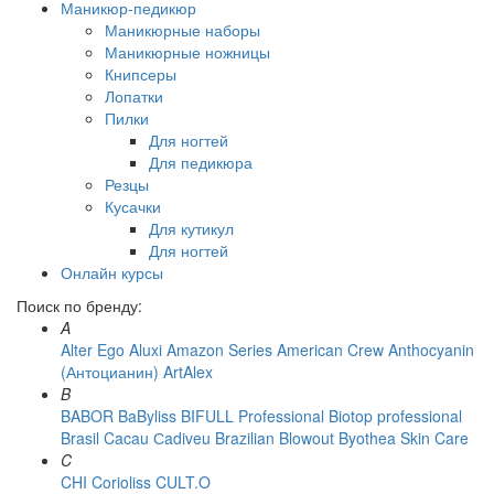
Маникюр-педикюр
Маникюрные наборы
Маникюрные ножницы
Книпсеры
Лопатки
Пилки
Для ногтей
Для педикюра
Резцы
Кусачки
Для кутикул
Для ногтей
Онлайн курсы
Поиск по бренду:
A
Alter Ego
Aluxi
Amazon Series
American Crew
Anthocyanin
(Антоцианин)
ArtAlex
B
BABOR
BaByliss
BIFULL Professional
Biotop professional
Brasil Cacau Сadiveu
Brazilian Blowout
Byothea Skin Care
C
CHI
Corioliss
CULT.O