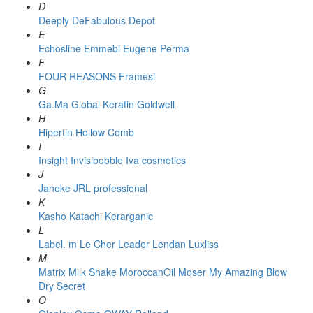
D
Deeply
DeFabulous
Depot
E
Echosline
Emmebi
Eugene Perma
F
FOUR REASONS
Framesi
G
Ga.Ma
Global Keratin
Goldwell
H
Hipertin
Hollow Comb
I
Insight
Invisibobble
Iva cosmetics
J
Janeke
JRL professional
K
Kasho
Katachi
Kerarganic
L
Label. m
Le Cher
Leader
Lendan
Luxliss
M
Matrix
Milk Shake
MoroccanOil
Moser
My Amazing Blow
Dry Secret
O