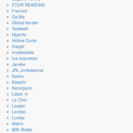
FOUR REASONS
Framesi
Ga.Ma
Global Keratin
Goldwell
Hipertin
Hollow Comb
Insight
Invisibobble
Iva cosmetics
Janeke
JRL professional
Kasho
Katachi
Kerarganic
Label. m
Le Cher
Leader
Lendan
Luxliss
Matrix
Milk Shake