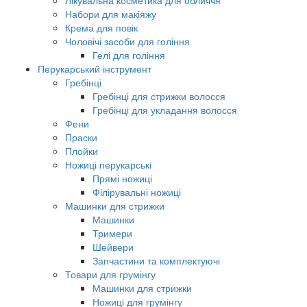
Лікувальна косметика для обличчя
Набори для макіяжу
Крема для повік
Чоловічі засоби для гоління
Гелі для гоління
Перукарський інструмент
Гребінці
Гребінці для стрижки волосся
Гребінці для укладання волосся
Фени
Праски
Плойки
Ножиці перукарські
Прямі ножиці
Філірувальні ножиці
Машинки для стрижки
Машинки
Тримери
Шейвери
Запчастини та комплектуючі
Товари для грумінгу
Машинки для стрижки
Ножиці для грумінгу