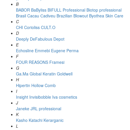
B
BABOR
BaByliss
BIFULL Professional
Biotop professional
Brasil Cacau Сadiveu
Brazilian Blowout
Byothea Skin Care
C
CHI
Corioliss
CULT.O
D
Deeply
DeFabulous
Depot
E
Echosline
Emmebi
Eugene Perma
F
FOUR REASONS
Framesi
G
Ga.Ma
Global Keratin
Goldwell
H
Hipertin
Hollow Comb
I
Insight
Invisibobble
Iva cosmetics
J
Janeke
JRL professional
K
Kasho
Katachi
Kerarganic
L