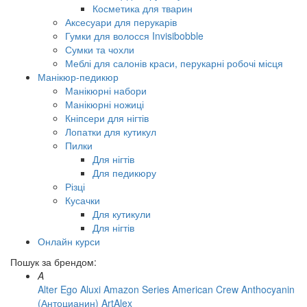
Косметика для тварин
Аксесуари для перукарів
Гумки для волосся Invisibobble
Сумки та чохли
Меблі для салонів краси, перукарні робочі місця
Манікюр-педикюр
Манікюрні набори
Манікюрні ножиці
Кніпсери для нігтів
Лопатки для кутикул
Пилки
Для нігтів
Для педикюру
Різці
Кусачки
Для кутикули
Для нігтів
Онлайн курси
Пошук за брендом:
A
Alter Ego
Aluxi
Amazon Series
American Crew
Anthocyanin
(Антоцианин)
ArtAlex