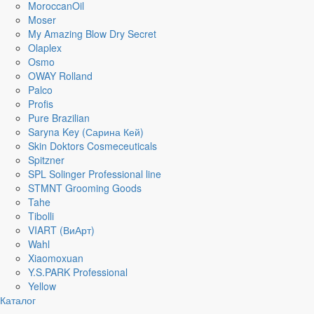
MoroccanOil
Moser
My Amazing Blow Dry Secret
Olaplex
Osmo
OWAY Rolland
Palco
Profis
Pure Brazilian
Saryna Key (Сарина Кей)
Skin Doktors Cosmeceuticals
Spitzner
SPL Solinger Professional line
STMNT Grooming Goods
Tahe
Tibolli
VIART (ВиАрт)
Wahl
Xiaomoxuan
Y.S.PARK Professional
Yellow
Каталог