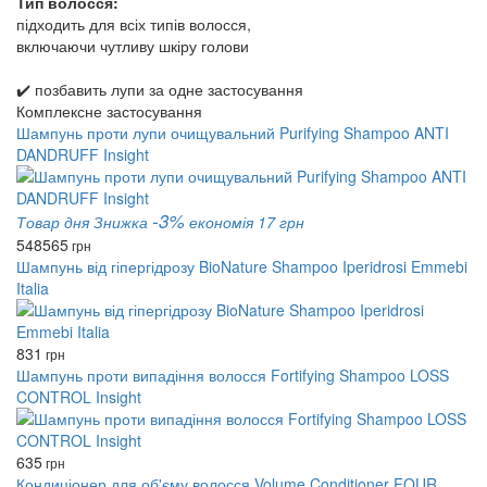
Тип волосся:
підходить для всіх типів волосся,
включаючи чутливу шкіру голови
✔️ позбавить лупи за одне застосування
Комплексне застосування
Шампунь проти лупи очищувальний Purifying Shampoo ANTI
DANDRUFF Insight
-3%
Товар дня
Знижка
економія 17 грн
548
565
грн
Шампунь від гіпергідрозу BioNature Shampoo Iperidrosi Emmebi
Italia
831
грн
Шампунь проти випадіння волосся Fortifying Shampoo LOSS
CONTROL Insight
635
грн
Кондиціонер для об'єму волосся Volume Conditioner FOUR