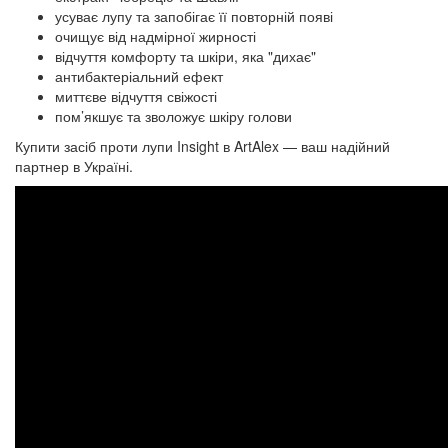
усуває лупу та запобігає її повторній появі
очищує від надмірної жирності
відчуття комфорту та шкіри, яка "дихає"
антибактеріальний ефект
миттєве відчуття свіжості
пом’якшує та зволожує шкіру голови
Купити засіб проти лупи Insight в ArtAlex — ваш надійний
партнер в Україні.