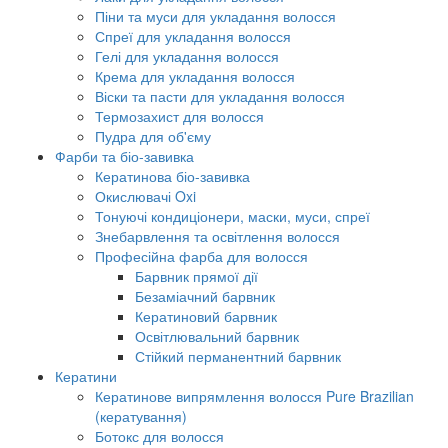
Піни та муси для укладання волосся
Спреї для укладання волосся
Гелі для укладання волосся
Крема для укладання волосся
Віски та пасти для укладання волосся
Термозахист для волосся
Пудра для об'єму
Фарби та біо-завивка
Кератинова біо-завивка
Окислювачі Oxi
Тонуючі кондиціонери, маски, муси, спреї
Знебарвлення та освітлення волосся
Професійна фарба для волосся
Барвник прямої дії
Безаміачний барвник
Кератиновий барвник
Освітлювальний барвник
Стійкий перманентний барвник
Кератини
Кератинове випрямлення волосся Pure Brazilian
(кератування)
Ботокс для волосся