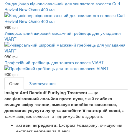
Кондиціонер відновлювальний для хвилястого волосся Curl
Revival New Osmo 400 мл
960
грн
Універсальний широкий масажний гребінець для укладання
VIART
980
грн
Професійний гребінець для тонкого волосся VIART
900
грн
Опис
Застосування
Insight Anti Dandruff Purifying Treatment
— це
спеціалізований лосьйон проти лупи
, який
глибоко
очищує шкіру голови, зменшує свербіж та запалення,
допомагає усунути лупу та запобігти її повторній появі
, а
також зміцнює волосся та підтримує його здоров’я.
активні інгредієнти:
Екстракт Розмарину, очищуючий
екстракт Чебрецю та Шавлії