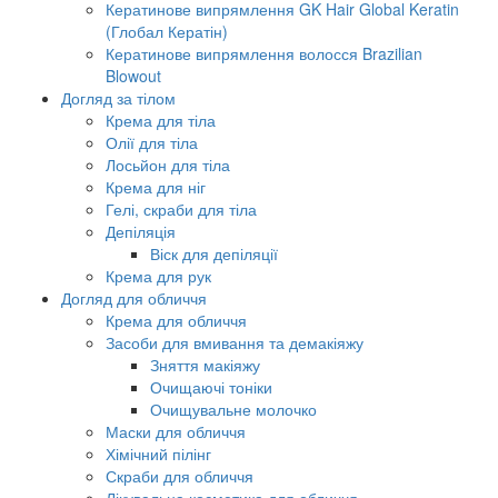
Кератинове випрямлення GK Hair Global Keratin
(Глобал Кератін)
Кератинове випрямлення волосся Brazilian
Blowout
Догляд за тілом
Крема для тіла
Олії для тіла
Лосьйон для тіла
Крема для ніг
Гелі, скраби для тіла
Депіляція
Віск для депіляції
Крема для рук
Догляд для обличчя
Крема для обличчя
Засоби для вмивання та демакіяжу
Зняття макіяжу
Очищаючі тоніки
Очищувальне молочко
Маски для обличчя
Хімічний пілінг
Скраби для обличчя