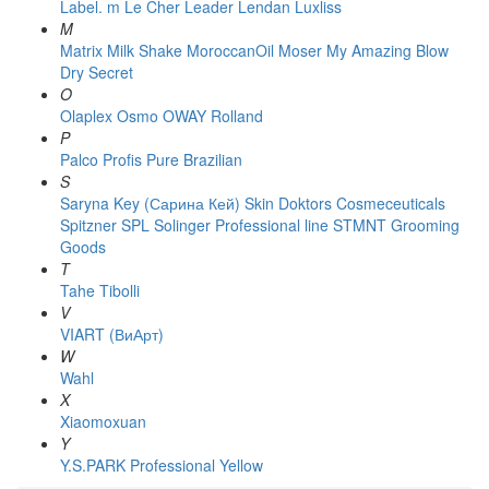
Label. m
Le Cher
Leader
Lendan
Luxliss
M
Matrix
Milk Shake
MoroccanOil
Moser
My Amazing Blow
Dry Secret
O
Olaplex
Osmo
OWAY Rolland
P
Palco
Profis
Pure Brazilian
S
Saryna Key (Сарина Кей)
Skin Doktors Cosmeceuticals
Spitzner
SPL Solinger Professional line
STMNT Grooming
Goods
T
Tahe
Tibolli
V
VIART (ВиАрт)
W
Wahl
X
Xiaomoxuan
Y
Y.S.PARK Professional
Yellow