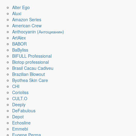
Alter Ego
Aluxi
Amazon Series
American Crew
Anthocyanin (Антоцианин)
ArtAlex
BABOR
BaByliss
BIFULL Professional
Biotop professional
Brasil Cacau Сadiveu
Brazilian Blowout
Byothea Skin Care
CHI
Corioliss
CULT.O
Deeply
DeFabulous
Depot
Echosline
Emmebi
Eugene Perma