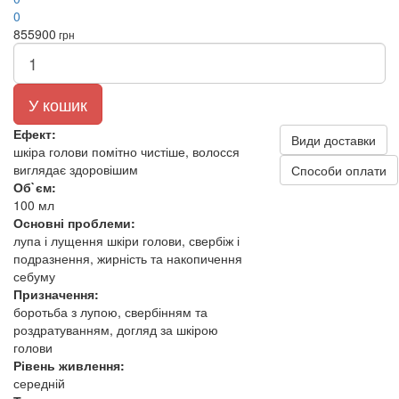
0
855
900
грн
У кошик
Ефект:
Види доставки
шкіра голови помітно чистіше, волосся
виглядає здоровішим
Способи оплати
Об`єм:
100 мл
Основні проблеми:
лупа і лущення шкіри голови, свербіж і
подразнення, жирність та накопичення
себуму
Призначення:
боротьба з лупою, свербінням та
роздратуванням, догляд за шкірою
голови
Рівень живлення:
середній