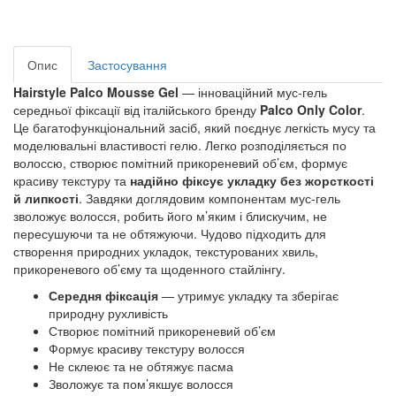
Опис
Застосування
Hairstyle Palco Mousse Gel
 — інноваційний мус-гель 
середньої фіксації від італійського бренду
 Palco Only Color
. 
Це багатофункціональний засіб, який поєднує легкість мусу та 
моделювальні властивості гелю. Легко розподіляється по 
волоссю, створює помітний прикореневий об’єм, формує 
красиву текстуру та 
надійно фіксує укладку без жорсткості 
й липкості
. Завдяки доглядовим компонентам мус-гель 
зволожує волосся, робить його м’яким і блискучим, не 
пересушуючи та не обтяжуючи. Чудово підходить для 
створення природних укладок, текстурованих хвиль, 
прикореневого об’єму та щоденного стайлінгу.
Середня фіксація
— утримує укладку та зберігає
природну рухливість
Створює помітний прикореневий об’єм
Формує красиву текстуру волосся
Не склеює та не обтяжує пасма
Зволожує та пом’якшує волосся