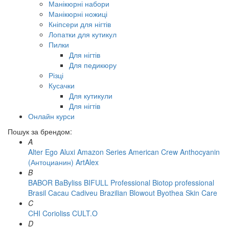
Манікюрні набори
Манікюрні ножиці
Кніпсери для нігтів
Лопатки для кутикул
Пилки
Для нігтів
Для педикюру
Різці
Кусачки
Для кутикули
Для нігтів
Онлайн курси
Пошук за брендом:
A
Alter Ego
Aluxi
Amazon Series
American Crew
Anthocyanin
(Антоцианин)
ArtAlex
B
BABOR
BaByliss
BIFULL Professional
Biotop professional
Brasil Cacau Сadiveu
Brazilian Blowout
Byothea Skin Care
C
CHI
Corioliss
CULT.O
D