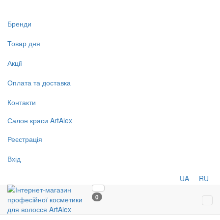
Бренди
Товар дня
Акції
Оплата та доставка
Контакти
Салон
краси
ArtAlex
Реєстрація
Вхід
UA
RU
0
Tog
navi