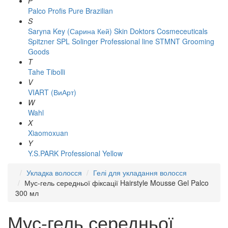
P
Palco
Profis
Pure Brazilian
S
Saryna Key (Сарина Кей)
Skin Doktors Cosmeceuticals
Spitzner
SPL Solinger Professional line
STMNT Grooming
Goods
T
Tahe
Tibolli
V
VIART (ВиАрт)
W
Wahl
X
Xiaomoxuan
Y
Y.S.PARK Professional
Yellow
Укладка волосся
Гелі для укладання волосся
Мус-гель середньої фіксації Hairstyle Mousse Gel Palco
300 мл
Мус-гель середньої