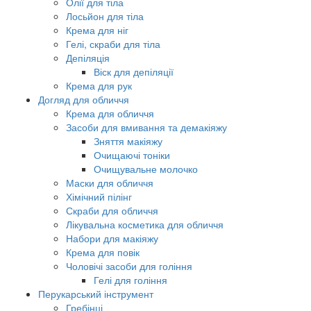
Олії для тіла
Лосьйон для тіла
Крема для ніг
Гелі, скраби для тіла
Депіляція
Віск для депіляції
Крема для рук
Догляд для обличчя
Крема для обличчя
Засоби для вмивання та демакіяжу
Зняття макіяжу
Очищаючі тоніки
Очищувальне молочко
Маски для обличчя
Хімічний пілінг
Скраби для обличчя
Лікувальна косметика для обличчя
Набори для макіяжу
Крема для повік
Чоловічі засоби для гоління
Гелі для гоління
Перукарський інструмент
Гребінці