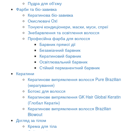
Пудра для об'єму
Фарби та біо-завивка
Кератинова біо-завивка
Окислювачі Oxi
Тонуючі кондиціонери, маски, муси, спреї
Знебарвлення та освітлення волосся
Професійна фарба для волосся
Барвник прямої дії
Безаміачний барвник
Кератиновий барвник
Освітлювальний барвник
Стійкий перманентний барвник
Кератини
Кератинове випрямлення волосся Pure Brazilian
(кератування)
Ботокс для волосся
Кератинове випрямлення GK Hair Global Keratin
(Глобал Кератін)
Кератинове випрямлення волосся Brazilian
Blowout
Догляд за тілом
Крема для тіла