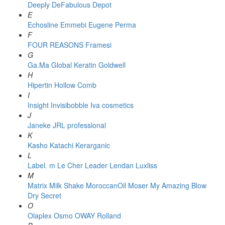
Deeply
DeFabulous
Depot
E
Echosline
Emmebi
Eugene Perma
F
FOUR REASONS
Framesi
G
Ga.Ma
Global Keratin
Goldwell
H
Hipertin
Hollow Comb
I
Insight
Invisibobble
Iva cosmetics
J
Janeke
JRL professional
K
Kasho
Katachi
Kerarganic
L
Label. m
Le Cher
Leader
Lendan
Luxliss
M
Matrix
Milk Shake
MoroccanOil
Moser
My Amazing Blow
Dry Secret
O
Olaplex
Osmo
OWAY Rolland