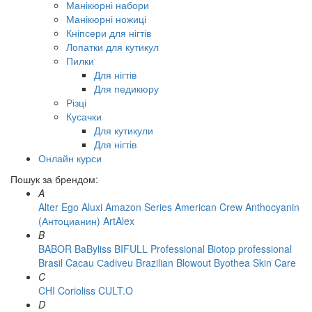
Манікюрні набори
Манікюрні ножиці
Кніпсери для нігтів
Лопатки для кутикул
Пилки
Для нігтів
Для педикюру
Різці
Кусачки
Для кутикули
Для нігтів
Онлайн курси
Пошук за брендом:
A
Alter Ego
Aluxi
Amazon Series
American Crew
Anthocyanin
(Антоцианин)
ArtAlex
B
BABOR
BaByliss
BIFULL Professional
Biotop professional
Brasil Cacau Сadiveu
Brazilian Blowout
Byothea Skin Care
C
CHI
Corioliss
CULT.O
D