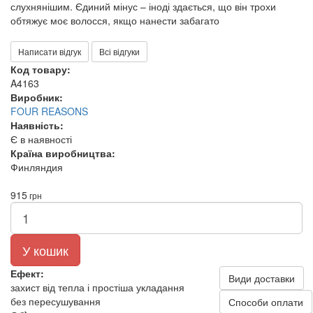
слухнянішим. Єдиний мінус – іноді здається, що він трохи
обтяжує моє волосся, якщо нанести забагато
Написати відгук
Всі відгуки
Код товару:
A4163
Виробник:
FOUR REASONS
Наявність:
Є в наявності
Країна виробництва:
Финляндия
915
грн
У кошик
Ефект:
Види доставки
захист від тепла і простіша укладання
без пересушування
Способи оплати