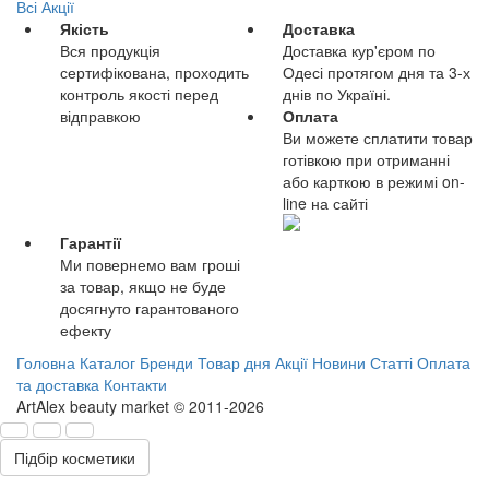
Всі Акції
Якість
Доставка
Вся продукція
Доставка кур'єром по
сертифікована, проходить
Одесі протягом дня та 3-х
контроль якості перед
днів по Україні.
відправкою
Оплата
Ви можете сплатити товар
готівкою при отриманні
або карткою в режимі on-
line на сайті
Гарантії
Ми повернемо вам гроші
за товар, якщо не буде
досягнуто гарантованого
ефекту
Головна
Каталог
Бренди
Товар дня
Акції
Новини
Статті
Оплата
та доставка
Контакти
ArtAlex beauty market © 2011-2026
Підбір косметики