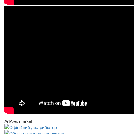
ArtAlex market