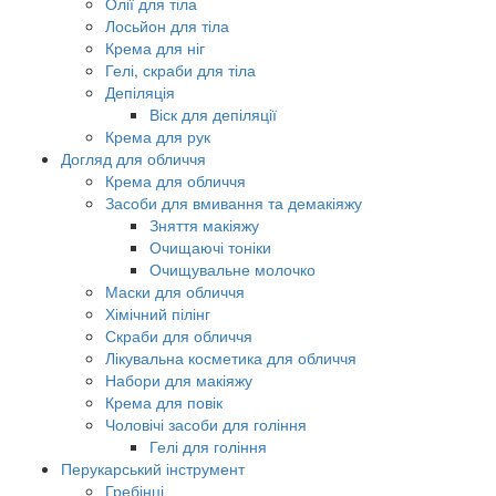
Олії для тіла
Лосьйон для тіла
Крема для ніг
Гелі, скраби для тіла
Депіляція
Віск для депіляції
Крема для рук
Догляд для обличчя
Крема для обличчя
Засоби для вмивання та демакіяжу
Зняття макіяжу
Очищаючі тоніки
Очищувальне молочко
Маски для обличчя
Хімічний пілінг
Скраби для обличчя
Лікувальна косметика для обличчя
Набори для макіяжу
Крема для повік
Чоловічі засоби для гоління
Гелі для гоління
Перукарський інструмент
Гребінці