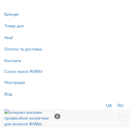
Бренди
Товар дня
Акції
Оплата та доставка
Контакти
Салон
краси
ArtAlex
Реєстрація
Вхід
UA
RU
0
Tog
navi