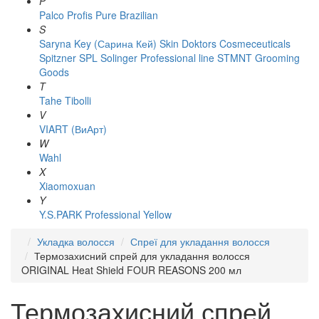
P
Palco
Profis
Pure Brazilian
S
Saryna Key (Сарина Кей)
Skin Doktors Cosmeceuticals
Spitzner
SPL Solinger Professional line
STMNT Grooming
Goods
T
Tahe
Tibolli
V
VIART (ВиАрт)
W
Wahl
X
Xiaomoxuan
Y
Y.S.PARK Professional
Yellow
Укладка волосся
Спреї для укладання волосся
Термозахисний спрей для укладання волосся
ORIGINAL Heat Shield FOUR REASONS 200 мл
Термозахисний спрей