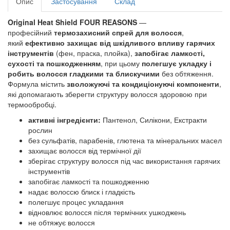
Опис
Застосування
Склад
Original Heat Shield FOUR REASONS
—
професійний
термозахисний спрей для волосся
,
який
ефективно захищає від шкідливого впливу гарячих
інструментів
(фен, праска, плойка),
запобігає ламкості,
сухості та пошкодженням
, при цьому
полегшує укладку і
робить волосся гладкими та блискучими
без обтяження.
Формула містить
зволожуючі та кондиціонуючі компоненти
,
які допомагають зберегти структуру волосся здоровою при
термообробці.
активні інгредієнти:
Пантенол, Силікони, Екстракти
рослин
без сульфатів, парабенів, глютена та мінеральних масел
захищає волосся від термічної дії
зберігає структуру волосся під час використання гарячих
інструментів
запобігає ламкості та пошкодженню
надає волоссю блиск і гладкість
полегшує процес укладання
відновлює волосся після термічних ушкоджень
не обтяжує волосся