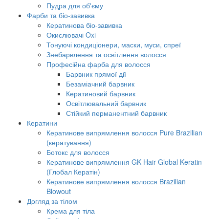
Пудра для об'єму
Фарби та біо-завивка
Кератинова біо-завивка
Окислювачі Oxi
Тонуючі кондиціонери, маски, муси, спреї
Знебарвлення та освітлення волосся
Професійна фарба для волосся
Барвник прямої дії
Безаміачний барвник
Кератиновий барвник
Освітлювальний барвник
Стійкий перманентний барвник
Кератини
Кератинове випрямлення волосся Pure Brazilian
(кератування)
Ботокс для волосся
Кератинове випрямлення GK Hair Global Keratin
(Глобал Кератін)
Кератинове випрямлення волосся Brazilian
Blowout
Догляд за тілом
Крема для тіла