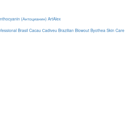
nthocyanin (Антоцианин)
ArtAlex
ofessional
Brasil Cacau Сadiveu
Brazilian Blowout
Byothea Skin Care