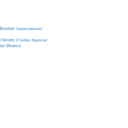
razilian (кератування)
Keratin (Глобал Кератін)
ian Blowout