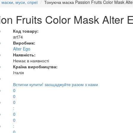
 маски, муси, спреї
Тонуюча маска Passion Fruits Color Mask Alt
n Fruits Color Mask Alter 
Код товару:
art74
Виробник:
Alter Ego
Наявність:
Немає в наявності
Країна виробництва:
Італія
Встигни купити!
заощаджуйте разом з нами
0
0
0
:
0
0
:
0