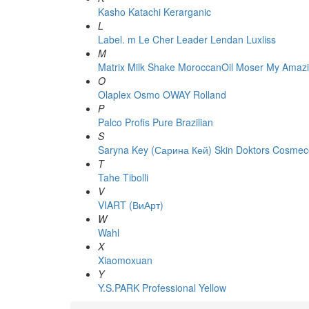
Kasho
Katachi
Kerarganic
L
Label. m
Le Cher
Leader
Lendan
Luxliss
M
Matrix
Milk Shake
MoroccanOil
Moser
My Amazi
O
Olaplex
Osmo
OWAY Rolland
P
Palco
Profis
Pure Brazilian
S
Saryna Key (Сарина Кей)
Skin Doktors Cosmece
T
Tahe
Tibolli
V
VIART (ВиАрт)
W
Wahl
X
Xiaomoxuan
Y
Y.S.PARK Professional
Yellow