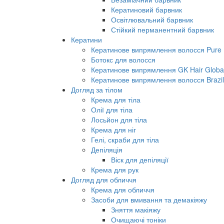
Кератиновий барвник
Освітлювальний барвник
Стійкий перманентний барвник
Кератини
Кератинове випрямлення волосся Pure B
Ботокс для волосся
Кератинове випрямлення GK Hair Global 
Кератинове випрямлення волосся Brazil
Догляд за тілом
Крема для тіла
Олії для тіла
Лосьйон для тіла
Крема для ніг
Гелі, скраби для тіла
Депіляція
Віск для депіляції
Крема для рук
Догляд для обличчя
Крема для обличчя
Засоби для вмивання та демакіяжу
Зняття макіяжу
Очищаючі тоніки