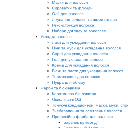
Маски для волосся
Сироватки та флюїди
Олії для волосся
Лікування волосся та шкіри голови
Реконструкція волосся
Набори догляду за волоссям
Укладка волосся
Лаки для укладання волосся
Піни та муси для укладання волосся
Спреї для укладання волосся
Гелі для укладання волосся
Крема для укладання волосся
Віски та пасти для укладання волосся
Термозахист для волосся
Пудра для об'єму
Фарби та біо-завивка
Кератинова біо-завивка
Окислювачі Oxi
Тонуючі кондиціонери, маски, муси, спр
Знебарвлення та освітлення волосся
Професійна фарба для волосся
Барвник прямої дії
Безаміачний барвник