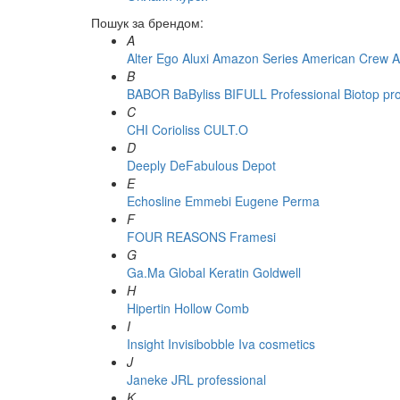
Пошук за брендом:
A
Alter Ego
Aluxi
Amazon Series
American Crew
A
B
BABOR
BaByliss
BIFULL Professional
Biotop pr
C
CHI
Corioliss
CULT.O
D
Deeply
DeFabulous
Depot
E
Echosline
Emmebi
Eugene Perma
F
FOUR REASONS
Framesi
G
Ga.Ma
Global Keratin
Goldwell
H
Hipertin
Hollow Comb
I
Insight
Invisibobble
Iva cosmetics
J
Janeke
JRL professional
K