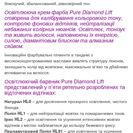
блискучий, збалансований, рівномірний тон.
Освітлююча крем-фарба Pure Diamond Lift
створена для калібрування кольорового тону,
контролю фонових відтінків, нейтралізації
небажаних колірних нюансів. Освітлює, тонізує
та живить волосся, наповнюючи їх енергією,
силою, діамантовим блиском та алмазним
сяйвом.
Інноваційні фарбувальні пігменти в тандемі з
висококонцентрованими маслами живлять структуру локонів,
захищають колір від жовтизни, максимально м’яко та дбайливо
впливаючи на волосся.
Освітлюючий барвник Pure Diamond Lift
представлений у п’яти ретельно розроблених та
відточених відтінках:
Натурал HL0
– для досягнення прозорого освітлення, чистого
блонда.
Попіл HL1
– для нейтралізації жовтих та помаранчевих тонів.
Ірис HL2
– для освітлення та усунення інтенсивних жовтих
відтінків з метою наблизитися до кольору бежевого ірису.
Перламутровий Попіл HL91
– для освітлення та усунення