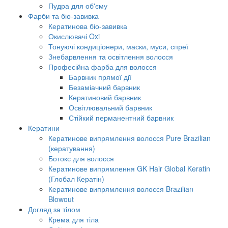
Пудра для об'єму
Фарби та біо-завивка
Кератинова біо-завивка
Окислювачі Oxi
Тонуючі кондиціонери, маски, муси, спреї
Знебарвлення та освітлення волосся
Професійна фарба для волосся
Барвник прямої дії
Безаміачний барвник
Кератиновий барвник
Освітлювальний барвник
Стійкий перманентний барвник
Кератини
Кератинове випрямлення волосся Pure Brazilian
(кератування)
Ботокс для волосся
Кератинове випрямлення GK Hair Global Keratin
(Глобал Кератін)
Кератинове випрямлення волосся Brazilian
Blowout
Догляд за тілом
Крема для тіла