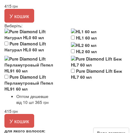
415
грн
У кошик
Виберіть
:
HL1 60 мл
Pure Diamond Lift
Натурал HL0 60 мл
HL2 60 мл
Pure Diamond Lift Беж
Pure Diamond Lift
HL7 60 мл
Перламутровый Пепел
HL91 60 мл
Оптом дешевше
від 10 шт
365
грн
415
грн
У кошик
для якого волосся:
Види доставки