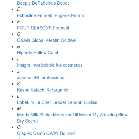
Deeply
DeFabulous
Depot
E
Echosline
Emmebi
Eugene Perma
F
FOUR REASONS
Framesi
G
Ga.Ma
Global Keratin
Goldwell
H
Hipertin
Hollow Comb
I
Insight
Invisibobble
Iva cosmetics
J
Janeke
JRL professional
K
Kasho
Katachi
Kerarganic
L
Label. m
Le Cher
Leader
Lendan
Luxliss
M
Matrix
Milk Shake
MoroccanOil
Moser
My Amazing Blow
Dry Secret
O
Olaplex
Osmo
OWAY Rolland