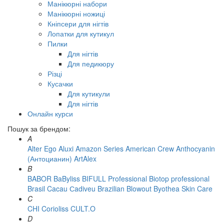
Манікюрні набори
Манікюрні ножиці
Кніпсери для нігтів
Лопатки для кутикул
Пилки
Для нігтів
Для педикюру
Різці
Кусачки
Для кутикули
Для нігтів
Онлайн курси
Пошук за брендом:
A
Alter Ego
Aluxi
Amazon Series
American Crew
Anthocyanin
(Антоцианин)
ArtAlex
B
BABOR
BaByliss
BIFULL Professional
Biotop professional
Brasil Cacau Сadiveu
Brazilian Blowout
Byothea Skin Care
C
CHI
Corioliss
CULT.O
D