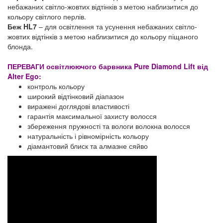
небажаних світло-жовтих відтінків з метою наблизитися до
кольору світлого перлів.
Беж HL7
– для освітлення та усунення небажаних світло-
жовтих відтінків з метою наблизитися до кольору піщаного
блонда.
ПЕРЕВАГИ освітлюючого барвника Pure Diamond Lift від
Alter Ego:
контроль кольору
широкий відтінковий діапазон
виражені доглядові властивості
гарантія максимальної захисту волосся
збереження пружності та вологи волокна волосся
натуральність і рівномірність кольору
діамантовий блиск та алмазне сяйво