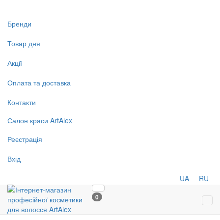
Бренди
Товар дня
Акції
Оплата та доставка
Контакти
Салон
краси
ArtAlex
Реєстрація
Вхід
UA
RU
0
Tog
navi