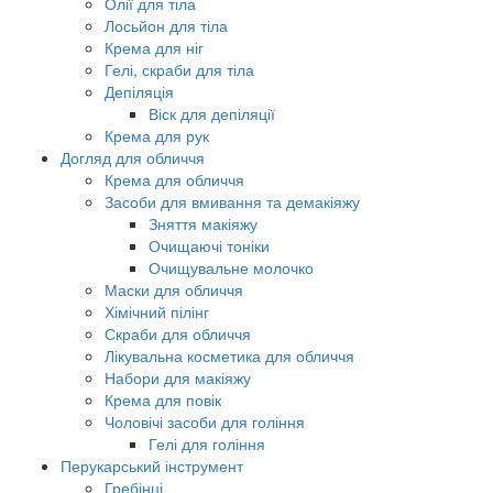
Олії для тіла
Лосьйон для тіла
Крема для ніг
Гелі, скраби для тіла
Депіляція
Віск для депіляції
Крема для рук
Догляд для обличчя
Крема для обличчя
Засоби для вмивання та демакіяжу
Зняття макіяжу
Очищаючі тоніки
Очищувальне молочко
Маски для обличчя
Хімічний пілінг
Скраби для обличчя
Лікувальна косметика для обличчя
Набори для макіяжу
Крема для повік
Чоловічі засоби для гоління
Гелі для гоління
Перукарський інструмент
Гребінці