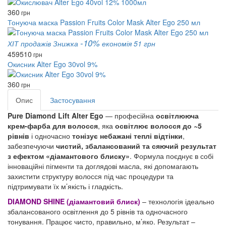
360
грн
Тонуюча маска Passion Fruits Color Mask Alter Ego 250 мл
-10%
ХІТ продажів
Знижка
економія 51 грн
459
510
грн
Окисник Alter Ego 30vol 9%
360
грн
Опис
Застосування
Pure Diamond Lift Alter Ego
— професійна
освітлююча
крем-фарба для волосся
, яка
освітлює волосся до ~5
рівнів
і одночасно
тонізує небажані теплі відтінки
,
забезпечуючи
чистий, збалансований та сяючий результат
з ефектом «діамантового блиску»
. Формула поєднує в собі
інноваційні пігменти та доглядові масла, які допомагають
захистити структуру волосся під час процедури та
підтримувати їх м’якість і гладкість.
DIAMOND SHINE (діамантовий блиск)
– технологія ідеально
збалансованого освітлення до 5 рівнів та одночасного
тонування. Працює чисто, правильно, м’яко. Результат –