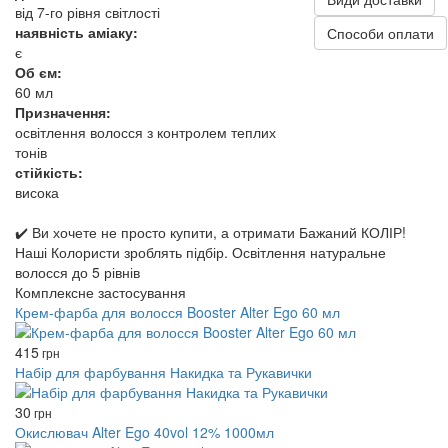
від 7-го рівня світлості
наявність аміаку:
Способи оплати
є
Об єм:
60 мл
Призначення:
освітлення волосся з контролем теплих
тонів
стійкість:
висока
✔️ Ви хочете не просто купити, а отримати Бажаний КОЛІР!
Наші Колористи зроблять підбір. Освітлення натуральне
волосся до 5 рівнів
Комплексне застосування
Крем-фарба для волосся Booster Alter Ego 60 мл
415
грн
Набір для фарбування Накидка та Рукавички
30
грн
Окислювач Alter Ego 40vol 12% 1000мл