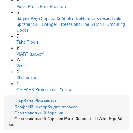
P
Palco
Profis
Pure Brazilian
S
Saryna Key (Сарина Кей)
Skin Doktors Cosmeceuticals
Spitzner
SPL Solinger Professional line
STMNT Grooming
Goods
T
Tahe
Tibolli
V
VIART (ВиАрт)
W
Wahl
X
Xiaomoxuan
Y
Y.S.PARK Professional
Yellow
Фарби та біо-завивка
Професійна фарба для волосся
Освітлювальний барвник
Освітлювальний барвник Pure Diamond Lift Alter Ego 60
мл