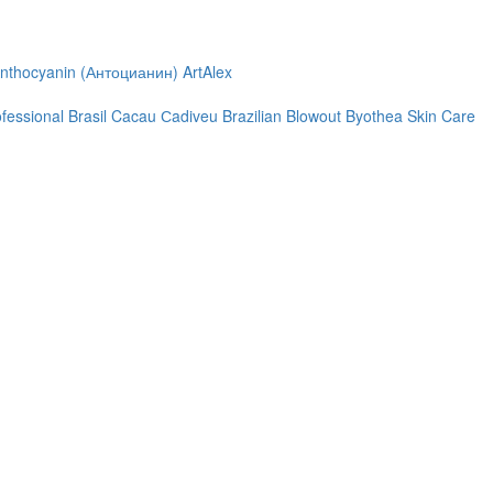
nthocyanin (Антоцианин)
ArtAlex
ofessional
Brasil Cacau Сadiveu
Brazilian Blowout
Byothea Skin Care