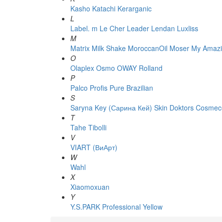
Kasho
Katachi
Kerarganic
L
Label. m
Le Cher
Leader
Lendan
Luxliss
M
Matrix
Milk Shake
MoroccanOil
Moser
My Amazi
O
Olaplex
Osmo
OWAY Rolland
P
Palco
Profis
Pure Brazilian
S
Saryna Key (Сарина Кей)
Skin Doktors Cosmece
T
Tahe
Tibolli
V
VIART (ВиАрт)
W
Wahl
X
Xiaomoxuan
Y
Y.S.PARK Professional
Yellow