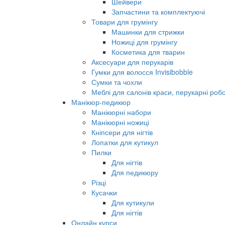
Шейвери
Запчастини та комплектуючі
Товари для грумінгу
Машинки для стрижки
Ножиці для грумінгу
Косметика для тварин
Аксесуари для перукарів
Гумки для волосся Invisibobble
Сумки та чохли
Меблі для салонів краси, перукарні робо
Манікюр-педикюр
Манікюрні набори
Манікюрні ножиці
Кніпсери для нігтів
Лопатки для кутикул
Пилки
Для нігтів
Для педикюру
Різці
Кусачки
Для кутикули
Для нігтів
Онлайн курси