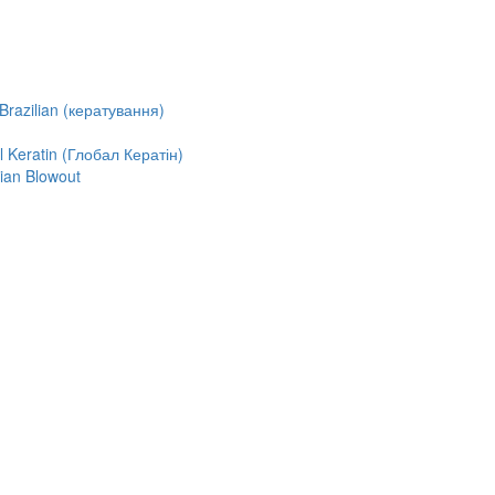
razilian (кератування)
Keratin (Глобал Кератін)
ian Blowout