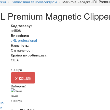
ижки
Запчастини та комплектуючі
Магнітна насадка JRL Premiu
L Premium Magnetic Clippe
Код товару:
art508
Виробник:
JRL professional
Наявність:
Є в наявності
Країна виробництва:
США
199
грн
У кошик
Виберіть
:
3 мм
199
грн