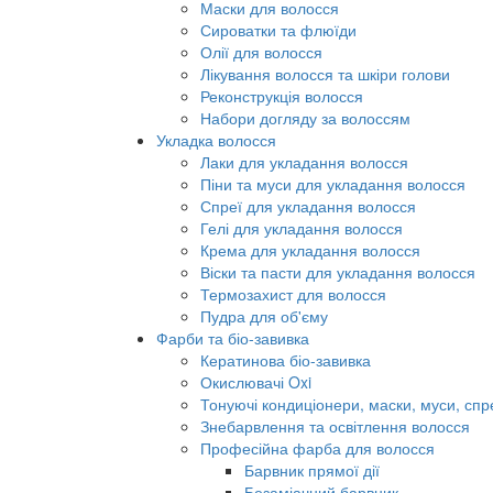
Маски для волосся
Сироватки та флюїди
Олії для волосся
Лікування волосся та шкіри голови
Реконструкція волосся
Набори догляду за волоссям
Укладка волосся
Лаки для укладання волосся
Піни та муси для укладання волосся
Спреї для укладання волосся
Гелі для укладання волосся
Крема для укладання волосся
Віски та пасти для укладання волосся
Термозахист для волосся
Пудра для об'єму
Фарби та біо-завивка
Кератинова біо-завивка
Окислювачі Oxi
Тонуючі кондиціонери, маски, муси, спр
Знебарвлення та освітлення волосся
Професійна фарба для волосся
Барвник прямої дії
Безаміачний барвник