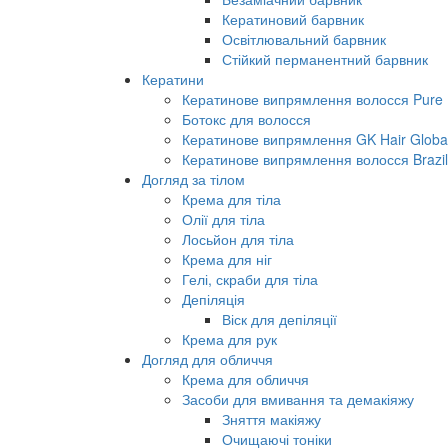
Кератиновий барвник
Освітлювальний барвник
Стійкий перманентний барвник
Кератини
Кератинове випрямлення волосся Pure B
Ботокс для волосся
Кератинове випрямлення GK Hair Global 
Кератинове випрямлення волосся Brazil
Догляд за тілом
Крема для тіла
Олії для тіла
Лосьйон для тіла
Крема для ніг
Гелі, скраби для тіла
Депіляція
Віск для депіляції
Крема для рук
Догляд для обличчя
Крема для обличчя
Засоби для вмивання та демакіяжу
Зняття макіяжу
Очищаючі тоніки