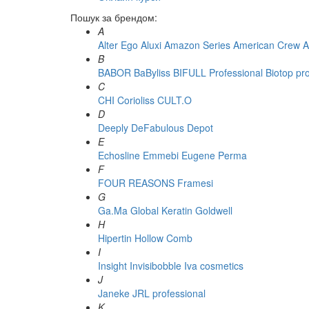
Пошук за брендом:
A
Alter Ego
Aluxi
Amazon Series
American Crew
A
B
BABOR
BaByliss
BIFULL Professional
Biotop pr
C
CHI
Corioliss
CULT.O
D
Deeply
DeFabulous
Depot
E
Echosline
Emmebi
Eugene Perma
F
FOUR REASONS
Framesi
G
Ga.Ma
Global Keratin
Goldwell
H
Hipertin
Hollow Comb
I
Insight
Invisibobble
Iva cosmetics
J
Janeke
JRL professional
K