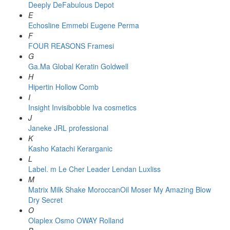
Deeply
DeFabulous
Depot
E
Echosline
Emmebi
Eugene Perma
F
FOUR REASONS
Framesi
G
Ga.Ma
Global Keratin
Goldwell
H
Hipertin
Hollow Comb
I
Insight
Invisibobble
Iva cosmetics
J
Janeke
JRL professional
K
Kasho
Katachi
Kerarganic
L
Label. m
Le Cher
Leader
Lendan
Luxliss
M
Matrix
Milk Shake
MoroccanOil
Moser
My Amazing Blow
Dry Secret
O
Olaplex
Osmo
OWAY Rolland