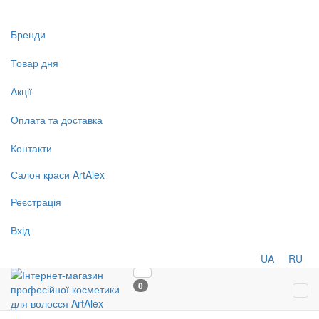
Бренди
Товар дня
Акції
Оплата та доставка
Контакти
Салон
краси
ArtAlex
Реєстрація
Вхід
UA
RU
0
Tog
navi