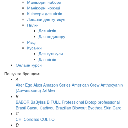
Манікюрні набори
Манікюрні ножиці
Кніпсери для нігтів
Лопатки для кутикул
Пилки
Для нігтів
Для педикюру
Різці
Кусачки
Для кутикули
Для нігтів
Онлайн курси
Пошук за брендом:
A
Alter Ego
Aluxi
Amazon Series
American Crew
Anthocyanin
(Антоцианин)
ArtAlex
B
BABOR
BaByliss
BIFULL Professional
Biotop professional
Brasil Cacau Сadiveu
Brazilian Blowout
Byothea Skin Care
C
CHI
Corioliss
CULT.O
D