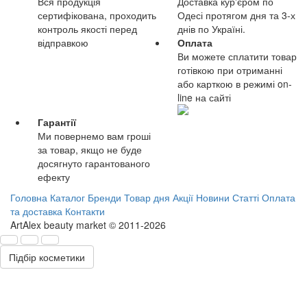
Вся продукція
Доставка кур'єром по
сертифікована, проходить
Одесі протягом дня та 3-х
контроль якості перед
днів по Україні.
відправкою
Оплата
Ви можете сплатити товар
готівкою при отриманні
або карткою в режимі on-
line на сайті
Гарантії
Ми повернемо вам гроші
за товар, якщо не буде
досягнуто гарантованого
ефекту
Головна
Каталог
Бренди
Товар дня
Акції
Новини
Статті
Оплата
та доставка
Контакти
ArtAlex beauty market © 2011-2026
Підбір косметики