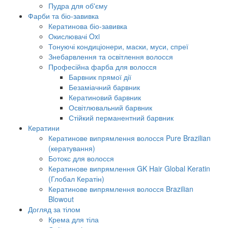
Пудра для об'єму
Фарби та біо-завивка
Кератинова біо-завивка
Окислювачі Oxi
Тонуючі кондиціонери, маски, муси, спреї
Знебарвлення та освітлення волосся
Професійна фарба для волосся
Барвник прямої дії
Безаміачний барвник
Кератиновий барвник
Освітлювальний барвник
Стійкий перманентний барвник
Кератини
Кератинове випрямлення волосся Pure Brazilian
(кератування)
Ботокс для волосся
Кератинове випрямлення GK Hair Global Keratin
(Глобал Кератін)
Кератинове випрямлення волосся Brazilian
Blowout
Догляд за тілом
Крема для тіла