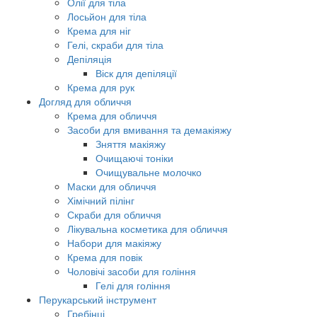
Олії для тіла
Лосьйон для тіла
Крема для ніг
Гелі, скраби для тіла
Депіляція
Віск для депіляції
Крема для рук
Догляд для обличчя
Крема для обличчя
Засоби для вмивання та демакіяжу
Зняття макіяжу
Очищаючі тоніки
Очищувальне молочко
Маски для обличчя
Хімічний пілінг
Скраби для обличчя
Лікувальна косметика для обличчя
Набори для макіяжу
Крема для повік
Чоловічі засоби для гоління
Гелі для гоління
Перукарський інструмент
Гребінці