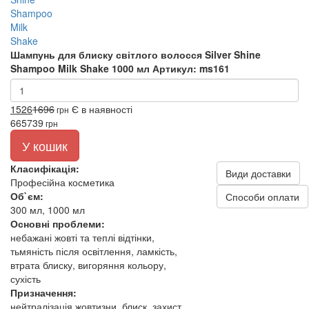
Шампунь для блиску світлого волосся Silver Shine
Shampoo Milk Shake 1000 мл
Артикул: ms161
1526
1696
Є в наявності
грн
665
739
грн
У кошик
Класифікація:
Види доставки
Професійна косметика
Об`єм:
Способи оплати
300 мл, 1000 мл
Основні проблеми:
небажані жовті та теплі відтінки,
тьмяність після освітлення, ламкість,
втрата блиску, вигоряння кольору,
сухість
Призначення:
нейтралізація жовтизни, блиск, захист