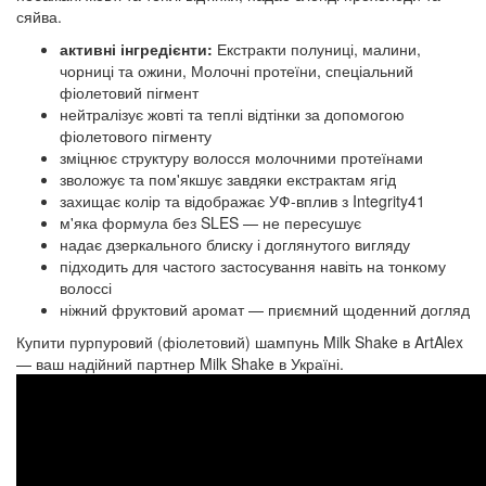
сяйва.
активні інгредієнти:
Екстракти полуниці, малини,
чорниці та ожини, Молочні протеїни, спеціальний
фіолетовий пігмент
нейтралізує жовті та теплі відтінки за допомогою
фіолетового пігменту
зміцнює структуру волосся молочними протеїнами
зволожує та пом'якшує завдяки екстрактам ягід
захищає колір та відображає УФ-вплив з Integrity41
м'яка формула без SLES — не пересушує
надає дзеркального блиску і доглянутого вигляду
підходить для частого застосування навіть на тонкому
волоссі
ніжний фруктовий аромат — приємний щоденний догляд
Купити пурпуровий (фіолетовий) шампунь Milk Shake в ArtAlex
— ваш надійний партнер Milk Shake в Україні.