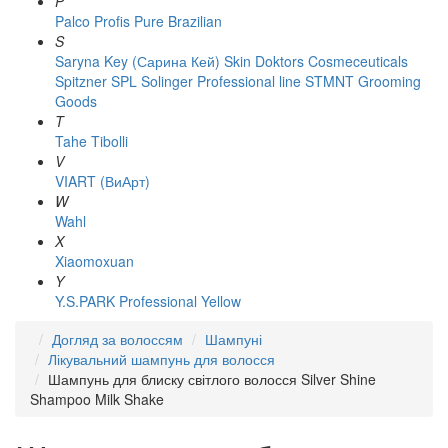
P
Palco
Profis
Pure Brazilian
S
Saryna Key (Сарина Кей)
Skin Doktors Cosmeceuticals
Spitzner
SPL Solinger Professional line
STMNT Grooming
Goods
T
Tahe
Tibolli
V
VIART (ВиАрт)
W
Wahl
X
Xiaomoxuan
Y
Y.S.PARK Professional
Yellow
Догляд за волоссям
Шампуні
Лікувальний шампунь для волосся
Шампунь для блиску світлого волосся Silver Shine
Shampoo Milk Shake