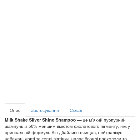
Опис
Застосування
Склад
Milk Shake
Silver Shine Shampoo
— це м'який пурпурний
шампунь із 50% меншим вмістом фіолетового пігменту, ніж у
оригінальній формулі. Він дбайливо очищає, нейтралізує
небажані жовті та теплі відтінки, надає блонді прохолоди та