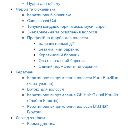
Пудра для об'єму
Фарби та біо-завивка
Кератинова біо-завивка
Окислювачі Oxi
Тонуючі кондиціонери, маски, муси, спреї
Знебарвлення та освітлення волосся
Професійна фарба для волосся
Барвник прямої дії
Безаміачний барвник
Кератиновий барвник
Освітлювальний барвник
Стійкий перманентний барвник
Кератини
Кератинове випрямлення волосся Pure Brazilian
(кератування)
Ботокс для волосся
Кератинове випрямлення GK Hair Global Keratin
(Глобал Кератін)
Кератинове випрямлення волосся Brazilian
Blowout
Догляд за тілом
Крема для тіла