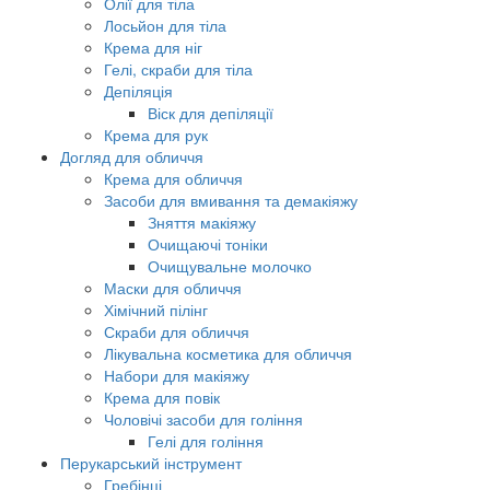
Олії для тіла
Лосьйон для тіла
Крема для ніг
Гелі, скраби для тіла
Депіляція
Віск для депіляції
Крема для рук
Догляд для обличчя
Крема для обличчя
Засоби для вмивання та демакіяжу
Зняття макіяжу
Очищаючі тоніки
Очищувальне молочко
Маски для обличчя
Хімічний пілінг
Скраби для обличчя
Лікувальна косметика для обличчя
Набори для макіяжу
Крема для повік
Чоловічі засоби для гоління
Гелі для гоління
Перукарський інструмент
Гребінці