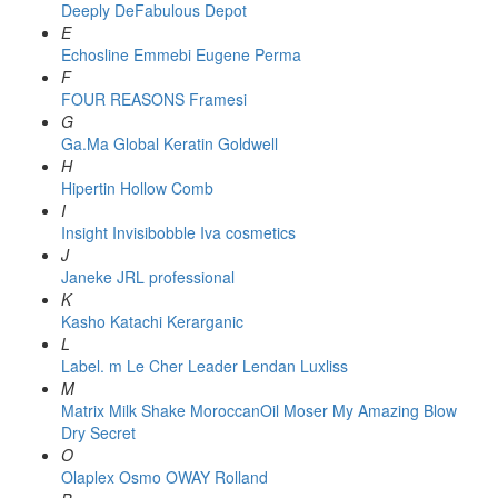
Deeply
DeFabulous
Depot
E
Echosline
Emmebi
Eugene Perma
F
FOUR REASONS
Framesi
G
Ga.Ma
Global Keratin
Goldwell
H
Hipertin
Hollow Comb
I
Insight
Invisibobble
Iva cosmetics
J
Janeke
JRL professional
K
Kasho
Katachi
Kerarganic
L
Label. m
Le Cher
Leader
Lendan
Luxliss
M
Matrix
Milk Shake
MoroccanOil
Moser
My Amazing Blow
Dry Secret
O
Olaplex
Osmo
OWAY Rolland