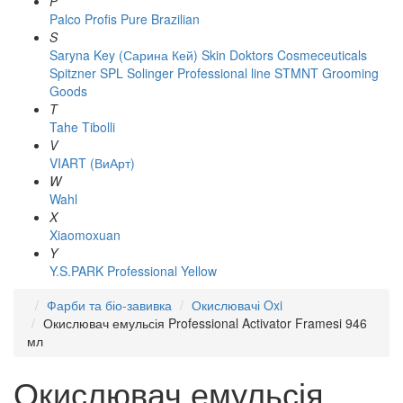
P
Palco
Profis
Pure Brazilian
S
Saryna Key (Сарина Кей)
Skin Doktors Cosmeceuticals
Spitzner
SPL Solinger Professional line
STMNT Grooming
Goods
T
Tahe
Tibolli
V
VIART (ВиАрт)
W
Wahl
X
Xiaomoxuan
Y
Y.S.PARK Professional
Yellow
Фарби та біо-завивка
Окислювачі Oxi
Окислювач емульсія Professional Activator Framesi 946
мл
Окислювач емульсія