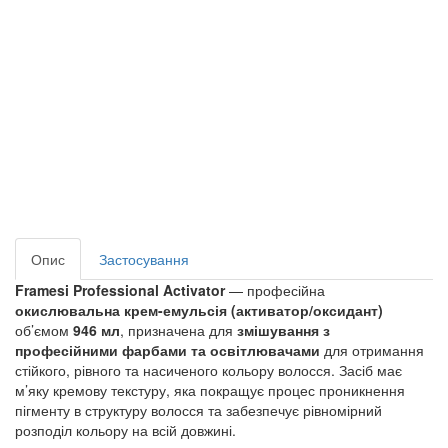
Опис
Застосування
Framesi Professional Activator
— професійна
окислювальна крем-емульсія (активатор/оксидант)
об’ємом
946 мл
, призначена для
змішування з
професійними фарбами та освітлювачами
для отримання
стійкого, рівного та насиченого кольору волосся. Засіб має
м’яку кремову текстуру, яка покращує процес проникнення
пігменту в структуру волосся та забезпечує рівномірний
розподіл кольору на всій довжині.