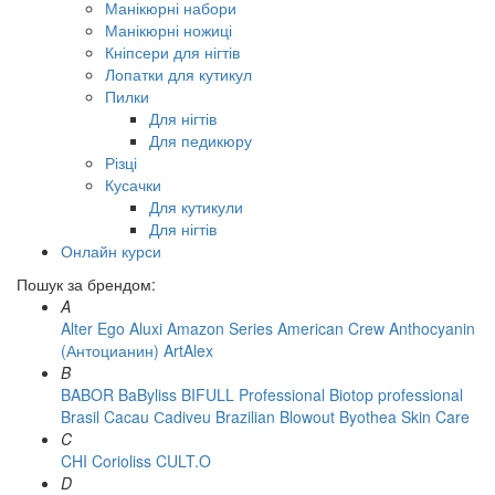
Манікюрні набори
Манікюрні ножиці
Кніпсери для нігтів
Лопатки для кутикул
Пилки
Для нігтів
Для педикюру
Різці
Кусачки
Для кутикули
Для нігтів
Онлайн курси
Пошук за брендом:
A
Alter Ego
Aluxi
Amazon Series
American Crew
Anthocyanin
(Антоцианин)
ArtAlex
B
BABOR
BaByliss
BIFULL Professional
Biotop professional
Brasil Cacau Сadiveu
Brazilian Blowout
Byothea Skin Care
C
CHI
Corioliss
CULT.O
D