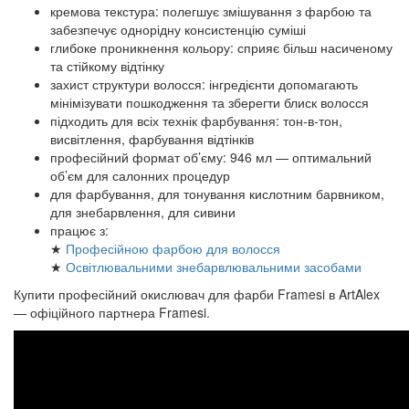
кремова текстура: полегшує змішування з фарбою та
забезпечує однорідну консистенцію суміші
глибоке проникнення кольору: сприяє більш насиченому
та стійкому відтінку
захист структури волосся: інгредієнти допомагають
мінімізувати пошкодження та зберегти блиск волосся
підходить для всіх технік фарбування: тон-в-тон,
висвітлення, фарбування відтінків
професійний формат об’єму: 946 мл — оптимальний
об’єм для салонних процедур
для фарбування, для тонування кислотним барвником,
для знебарвлення, для сивини
працює з:
★
Професійною фарбою для волосся
★
Освітлювальними знебарвлювальними засобами
Купити професійний окислювач для фарби Framesi в ArtAlex
— офіційного партнера Framesi.