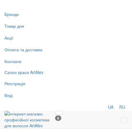
Бренди
Товар дня
Акції
Оплата та доставка
Контакти
Салон
краси
ArtAlex
Реєстрація
Вхід
UA
RU
0
Tog
navi