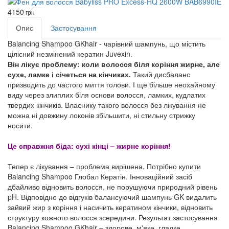
4150
грн
Опис
Застосування
Balancing Shampoo GKhair - чарівний шампунь, що містить
цілісний незмінений кератин Juvexin.
Він лікує проблему: коли волосся біля коріння жирне, але
сухе, ламке і січеться на кінчиках.
Такий дисбаланс
призводить до частого миття голови. І ще більше неохайному
виду через злиплих біля основи волосся, ламких, кудлатих
твердих кінчиків. Власнику такого волосся без лікування не
можна ні довжину локонів збільшити, ні стильну стрижку
носити.
Це справжня біда: сухі кінці – жирне коріння!
Тепер є лікування – проблема вирішена. Потрібно купити
Balancing Shampoo Глобал Кератін. Інноваційний засіб
дбайливо відновить волосся, не порушуючи природний рівень
pH. Відповідно до відгуків балансуючий шампунь GK видалить
зайвий жир з коріння і насичить кератином кінчики, відновить
структуру кожного волосся зсередини. Результат застосування
Balancing Shampoo GKhair – здорове, м'яке, гладке,