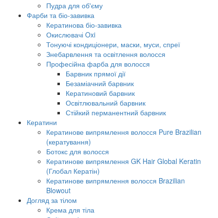
Пудра для об'єму
Фарби та біо-завивка
Кератинова біо-завивка
Окислювачі Oxi
Тонуючі кондиціонери, маски, муси, спреї
Знебарвлення та освітлення волосся
Професійна фарба для волосся
Барвник прямої дії
Безаміачний барвник
Кератиновий барвник
Освітлювальний барвник
Стійкий перманентний барвник
Кератини
Кератинове випрямлення волосся Pure Brazilian
(кератування)
Ботокс для волосся
Кератинове випрямлення GK Hair Global Keratin
(Глобал Кератін)
Кератинове випрямлення волосся Brazilian
Blowout
Догляд за тілом
Крема для тіла