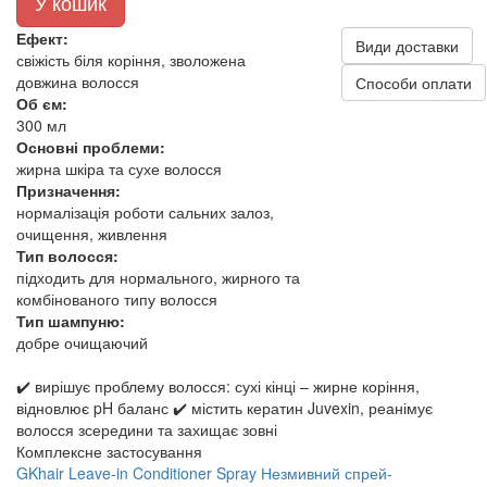
У кошик
Ефект:
Види доставки
свіжість біля коріння, зволожена
довжина волосся
Способи оплати
Об єм:
300 мл
Основні проблеми:
жирна шкіра та сухе волосся
Призначення:
нормалізація роботи сальних залоз,
очищення, живлення
Тип волосся:
підходить для нормального, жирного та
комбінованого типу волосся
Тип шампуню:
добре очищаючий
✔️ вирішує проблему волосся: сухі кінці – жирне коріння,
відновлює pH баланс ✔️ містить кератин Juvexin, реанімує
волосся зсередини та захищає зовні
Комплексне застосування
GKhair Leave-in Conditioner Spray Незмивний спрей-