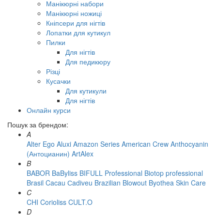
Манікюрні набори
Манікюрні ножиці
Кніпсери для нігтів
Лопатки для кутикул
Пилки
Для нігтів
Для педикюру
Різці
Кусачки
Для кутикули
Для нігтів
Онлайн курси
Пошук за брендом:
A
Alter Ego
Aluxi
Amazon Series
American Crew
Anthocyanin
(Антоцианин)
ArtAlex
B
BABOR
BaByliss
BIFULL Professional
Biotop professional
Brasil Cacau Сadiveu
Brazilian Blowout
Byothea Skin Care
C
CHI
Corioliss
CULT.O
D