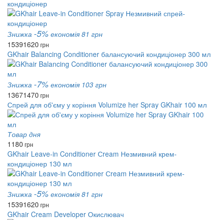
кондиціонер
-5%
Знижка
економія 81 грн
1539
1620
грн
GKhair Balancing Conditioner балансуючий кондиціонер 300 мл
-7%
Знижка
економія 103 грн
1367
1470
грн
Спрей для об'єму у коріння Volumize her Spray GKhair 100 мл
Товар дня
1180
грн
GKhair Leave-in Conditioner Сream Незмивний крем-
кондиціонер 130 мл
-5%
Знижка
економія 81 грн
1539
1620
грн
GKhair Cream Developer Окислювач