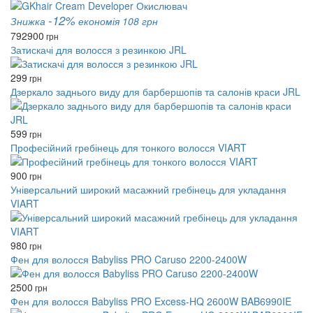
-12%
Знижка
економія 108 грн
792
900
грн
Затискачі для волосся з резинкою JRL
299
грн
Дзеркало заднього виду для барбершопів та салонів краси JRL
599
грн
Професійний гребінець для тонкого волосся VIART
900
грн
Універсальний широкий масажний гребінець для укладання
VIART
980
грн
Фен для волосся Babyliss PRO Caruso 2200-2400W
2500
грн
Фен для волосся Babyliss PRO Excess-HQ 2600W BAB6990IE