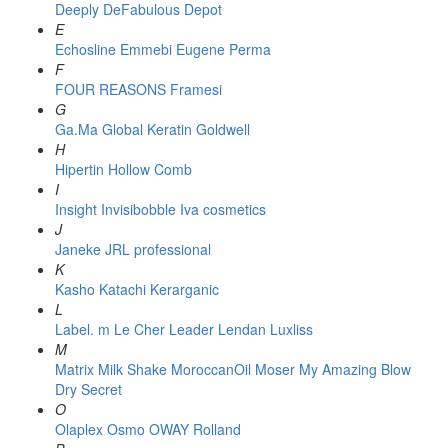
Deeply
DeFabulous
Depot
E
Echosline
Emmebi
Eugene Perma
F
FOUR REASONS
Framesi
G
Ga.Ma
Global Keratin
Goldwell
H
Hipertin
Hollow Comb
I
Insight
Invisibobble
Iva cosmetics
J
Janeke
JRL professional
K
Kasho
Katachi
Kerarganic
L
Label. m
Le Cher
Leader
Lendan
Luxliss
M
Matrix
Milk Shake
MoroccanOil
Moser
My Amazing Blow
Dry Secret
O
Olaplex
Osmo
OWAY Rolland