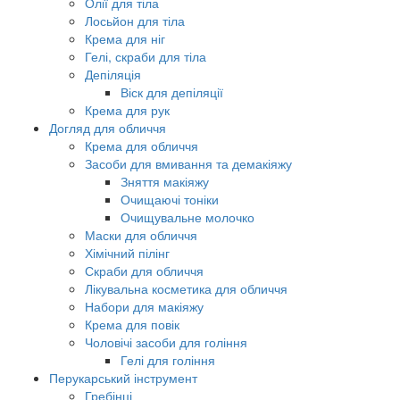
Олії для тіла
Лосьйон для тіла
Крема для ніг
Гелі, скраби для тіла
Депіляція
Віск для депіляції
Крема для рук
Догляд для обличчя
Крема для обличчя
Засоби для вмивання та демакіяжу
Зняття макіяжу
Очищаючі тоніки
Очищувальне молочко
Маски для обличчя
Хімічний пілінг
Скраби для обличчя
Лікувальна косметика для обличчя
Набори для макіяжу
Крема для повік
Чоловічі засоби для гоління
Гелі для гоління
Перукарський інструмент
Гребінці