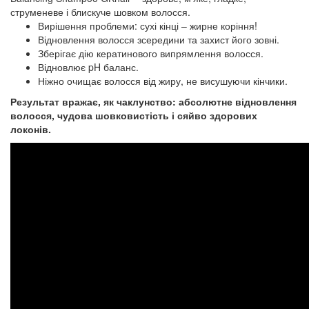
струменеве і блискуче шовком волосся.
Вирішення проблеми: сухі кінці – жирне коріння!
Відновлення волосся зсередини та захист його зовні.
Зберігає дію кератинового випрямлення волосся.
Відновлює pH баланс.
Ніжно очищає волосся від жиру, не висушуючи кінчики.
Результат вражає, як чаклунство:
абсолютне відновлення
волосся, чудова шовковистість і сяйво здорових
локонів.