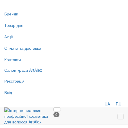
Бренди
Товар дня
Акції
Оплата та доставка
Контакти
Салон
краси
ArtAlex
Реєстрація
Вхід
UA
RU
0
Tog
navi