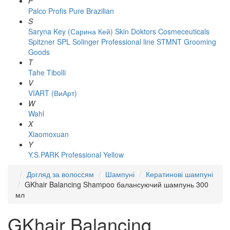
P
Palco
Profis
Pure Brazilian
S
Saryna Key (Сарина Кей)
Skin Doktors Cosmeceuticals
Spitzner
SPL Solinger Professional line
STMNT Grooming
Goods
T
Tahe
Tibolli
V
VIART (ВиАрт)
W
Wahl
X
Xiaomoxuan
Y
Y.S.PARK Professional
Yellow
Догляд за волоссям
Шампуні
Кератинові шампуні
GKhair Balancing Shampoo балансуючий шампунь 300
мл
GKhair Balancing