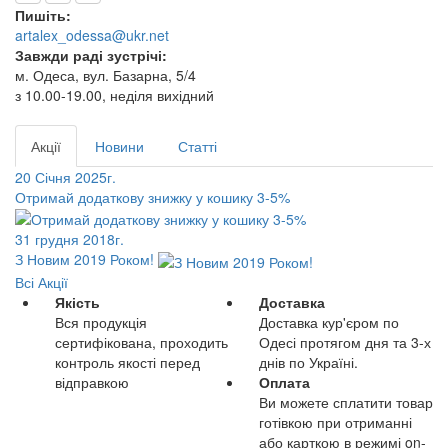
Пишіть:
artalex_odessa@ukr.net
Завжди раді зустрічі:
м. Одеса, вул. Базарна, 5/4
з 10.00-19.00, неділя вихідний
Акції
Новини
Статті
20 Січня 2025г.
Отримай додаткову знижку у кошику 3-5%
31 грудня 2018г.
З Новим 2019 Роком!
Всі Акції
Якість
Доставка
Вся продукція
Доставка кур'єром по
сертифікована, проходить
Одесі протягом дня та 3-х
контроль якості перед
днів по Україні.
відправкою
Оплата
Ви можете сплатити товар
готівкою при отриманні
або карткою в режимі on-