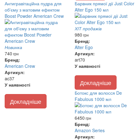
Антигравітаційна пудра для
Барвник прямої дії Just Color
об'єму з матовим ефектом
Alter Ego 150 мл
Boost Powder American Crew
ХІТ продажів
980
грн
Бренд:
Новинка
Alter Ego
740
Артикул:
грн
Бренд:
art70
American Crew
У наявності
Артикул:
ac37
Докладніше
У наявності
Ботокс для волосся De
Fabulous 1000 мл
Докладніше
6450
грн
Бренд:
Amazon Series
Артикул: