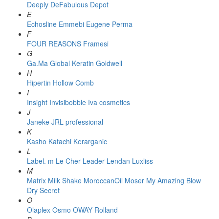
Deeply
DeFabulous
Depot
E
Echosline
Emmebi
Eugene Perma
F
FOUR REASONS
Framesi
G
Ga.Ma
Global Keratin
Goldwell
H
Hipertin
Hollow Comb
I
Insight
Invisibobble
Iva cosmetics
J
Janeke
JRL professional
K
Kasho
Katachi
Kerarganic
L
Label. m
Le Cher
Leader
Lendan
Luxliss
M
Matrix
Milk Shake
MoroccanOil
Moser
My Amazing Blow
Dry Secret
O
Olaplex
Osmo
OWAY Rolland