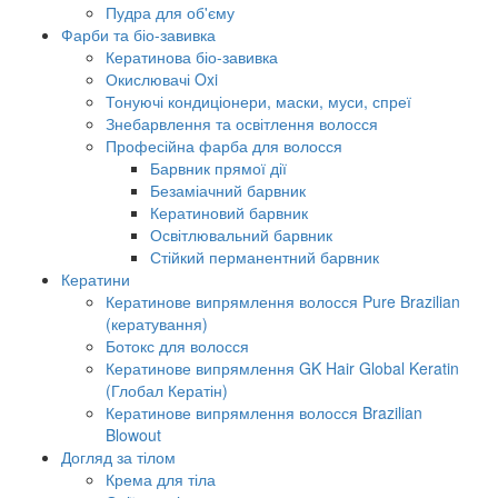
Пудра для об'єму
Фарби та біо-завивка
Кератинова біо-завивка
Окислювачі Oxi
Тонуючі кондиціонери, маски, муси, спреї
Знебарвлення та освітлення волосся
Професійна фарба для волосся
Барвник прямої дії
Безаміачний барвник
Кератиновий барвник
Освітлювальний барвник
Стійкий перманентний барвник
Кератини
Кератинове випрямлення волосся Pure Brazilian
(кератування)
Ботокс для волосся
Кератинове випрямлення GK Hair Global Keratin
(Глобал Кератін)
Кератинове випрямлення волосся Brazilian
Blowout
Догляд за тілом
Крема для тіла