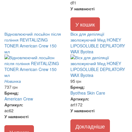
df1
У наявності
У кошик
Відновлюючий лосьйон після
Віск для депіляції
гоління REVITALIZING
зволожуючий Мед HONEY
TONER American Crew 150
LIPOSOLUBLE DEPILATORY
мл
WAX Byotea
Новинка
95
грн
737
Бренд:
грн
Бренд:
Byothea Skin Care
American Crew
Артикул:
Артикул:
art172
ac62
У наявності
У наявності
Докладніше