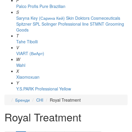
P
Palco
Profis
Pure Brazilian
S
Saryna Key (Сарина Кей)
Skin Doktors Cosmeceuticals
Spitzner
SPL Solinger Professional line
STMNT Grooming
Goods
T
Tahe
Tibolli
V
VIART (ВиАрт)
W
Wahl
X
Xiaomoxuan
Y
Y.S.PARK Professional
Yellow
Бренди
CHI
Royal Treatment
Royal Treatment