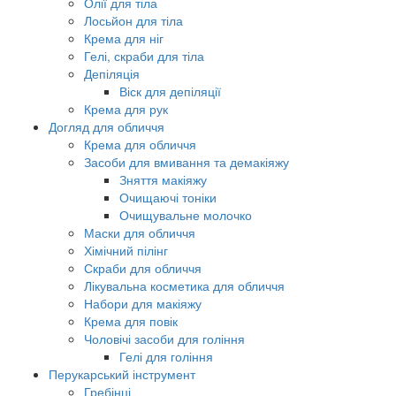
Олії для тіла
Лосьйон для тіла
Крема для ніг
Гелі, скраби для тіла
Депіляція
Віск для депіляції
Крема для рук
Догляд для обличчя
Крема для обличчя
Засоби для вмивання та демакіяжу
Зняття макіяжу
Очищаючі тоніки
Очищувальне молочко
Маски для обличчя
Хімічний пілінг
Скраби для обличчя
Лікувальна косметика для обличчя
Набори для макіяжу
Крема для повік
Чоловічі засоби для гоління
Гелі для гоління
Перукарський інструмент
Гребінці