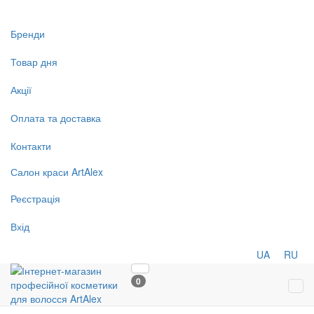
Бренди
Товар дня
Акції
Оплата та доставка
Контакти
Салон
краси
ArtAlex
Реєстрація
Вхід
UA
RU
0
Tog
navi