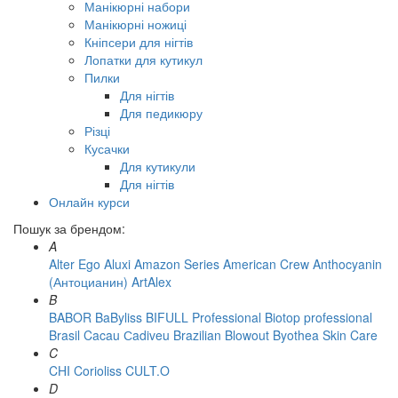
Манікюрні набори
Манікюрні ножиці
Кніпсери для нігтів
Лопатки для кутикул
Пилки
Для нігтів
Для педикюру
Різці
Кусачки
Для кутикули
Для нігтів
Онлайн курси
Пошук за брендом:
A
Alter Ego
Aluxi
Amazon Series
American Crew
Anthocyanin
(Антоцианин)
ArtAlex
B
BABOR
BaByliss
BIFULL Professional
Biotop professional
Brasil Cacau Сadiveu
Brazilian Blowout
Byothea Skin Care
C
CHI
Corioliss
CULT.O
D