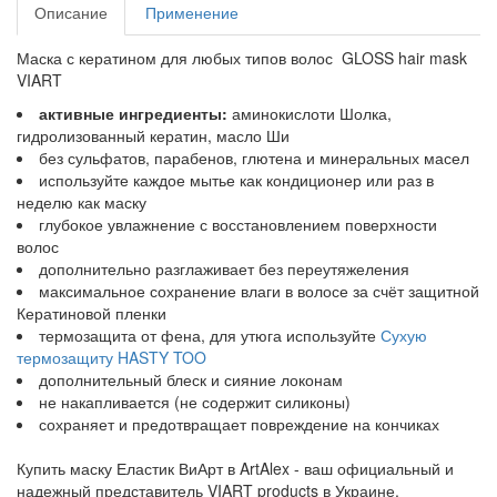
Описание
Применение
Маска с кератином для любых типов волос GLOSS hair mask
VIART
активные ингредиенты:
аминокислоти Шолка,
гидролизованный кератин, масло Ши
без сульфатов, парабенов, глютена и минеральных масел
используйте каждое мытье как кондиционер или раз в
неделю как маску
глубокое увлажнение с восстановлением поверхности
волос
дополнительно разглаживает без переутяжеления
максимальное сохранение влаги в волосе за счёт защитной
Кератиновой пленки
термозащита от фена, для утюга используйте
Сухую
термозащиту HASTY TOO
дополнительный блеск и сияние локонам
не накапливается (не содержит силиконы)
сохраняет и предотвращает повреждение на кончиках
Купить маску Еластик ВиАрт в ArtAlex - ваш официальный и
надежный представитель VIART products в Украине.