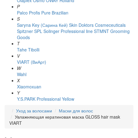
Olaplex
Osmo
OWAY Rolland
P
Palco
Profis
Pure Brazilian
S
Saryna Key (Сарина Кей)
Skin Doktors Cosmeceuticals
Spitzner
SPL Solinger Professional line
STMNT Grooming
Goods
T
Tahe
Tibolli
V
VIART (ВиАрт)
W
Wahl
X
Xiaomoxuan
Y
Y.S.PARK Professional
Yellow
Уход за волосами
Маски для волос
Увлажняющая кератиновая маска GLOSS hair mask
VIART