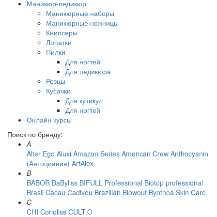
Маникюр-педикюр
Маникюрные наборы
Маникюрные ножницы
Книпсеры
Лопатки
Пилки
Для ногтей
Для педикюра
Резцы
Кусачки
Для кутикул
Для ногтей
Онлайн курсы
Поиск по бренду:
A
Alter Ego
Aluxi
Amazon Series
American Crew
Anthocyanin
(Антоцианин)
ArtAlex
B
BABOR
BaByliss
BIFULL Professional
Biotop professional
Brasil Cacau Сadiveu
Brazilian Blowout
Byothea Skin Care
C
CHI
Corioliss
CULT.O