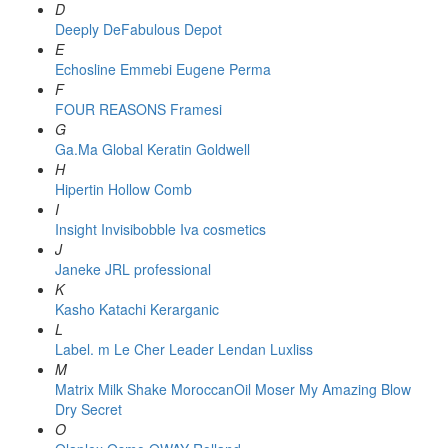
D
Deeply
DeFabulous
Depot
E
Echosline
Emmebi
Eugene Perma
F
FOUR REASONS
Framesi
G
Ga.Ma
Global Keratin
Goldwell
H
Hipertin
Hollow Comb
I
Insight
Invisibobble
Iva cosmetics
J
Janeke
JRL professional
K
Kasho
Katachi
Kerarganic
L
Label. m
Le Cher
Leader
Lendan
Luxliss
M
Matrix
Milk Shake
MoroccanOil
Moser
My Amazing Blow
Dry Secret
O