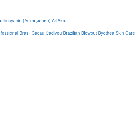
nthocyanin (Антоцианин)
ArtAlex
ofessional
Brasil Cacau Сadiveu
Brazilian Blowout
Byothea Skin Care