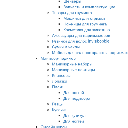
Шейверы
Запчасти и комплектующие
Товары для груминга
Машинки для стрижки
Ножницы для груминга
Косметика для животных
Аксессуары для парикмахеров
Резинки для волос Invisibobble
Сумки и чехлы
Мебель для салонов красоты, парикмах
Маникюр-педикюр
Маникюрные наборы
Маникюрные ножницы
Книпсеры
Лопатки
Пилки
Для ногтей
Для педикюра
Резцы
Кусачки
Для кутикул
Для ногтей
Онлайн курсы