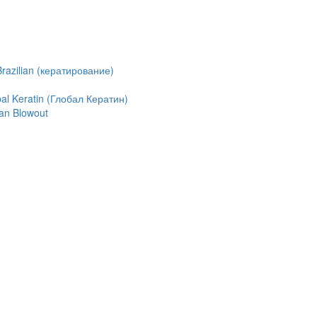
azilian (кератирование)
l Keratin (Глобал Кератин)
an Blowout