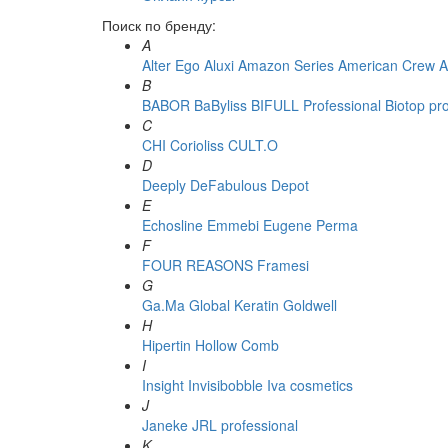
Поиск по бренду:
A
Alter Ego
Aluxi
Amazon Series
American Crew
A
B
BABOR
BaByliss
BIFULL Professional
Biotop pr
C
CHI
Corioliss
CULT.O
D
Deeply
DeFabulous
Depot
E
Echosline
Emmebi
Eugene Perma
F
FOUR REASONS
Framesi
G
Ga.Ma
Global Keratin
Goldwell
H
Hipertin
Hollow Comb
I
Insight
Invisibobble
Iva cosmetics
J
Janeke
JRL professional
K