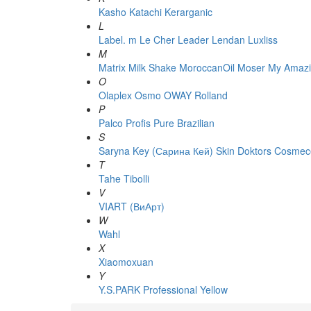
Kasho
Katachi
Kerarganic
L
Label. m
Le Cher
Leader
Lendan
Luxliss
M
Matrix
Milk Shake
MoroccanOil
Moser
My Amazi
O
Olaplex
Osmo
OWAY Rolland
P
Palco
Profis
Pure Brazilian
S
Saryna Key (Сарина Кей)
Skin Doktors Cosmece
T
Tahe
Tibolli
V
VIART (ВиАрт)
W
Wahl
X
Xiaomoxuan
Y
Y.S.PARK Professional
Yellow