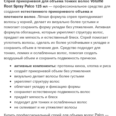
Спрей прикорневой для объема тонких волос Volume
Root Spray Palco 125 мл
— профессиональное средство для
создания
естественного прикорневого объема и
плотности волос
. Лёгкая формула спрея приподнимает
волосы у корней, делает их визуально более густыми и
помогает сохранить форму укладки без утяжеления. Активная
формула обогащена, которые укрепляют структуру волос,
придают им мягкость и естественный блеск. Спрей помогает
уплотнить волосы, сделать их более устойчивыми к укладке и
сохранить объем в течение дня. Средство подходит для
тонких, ломких и ослабленных волос, помогая создать
воздушный объем и сохранить подвижность прически.
активные компоненты:
протеины киноа, хлопка и риса
создаёт прикорневой объем без утяжеления
визуально делает волосы более густыми
укрепляет структуру волос
облегчает укладку и фиксацию формы
сохраняет естественную подвижность волос
придаёт мягкость и блеск
подходит для тонких и ослабленных волос
не склеивает и не утяжеляет волосы
Купить профессиональный спрей для объема волос Palco —