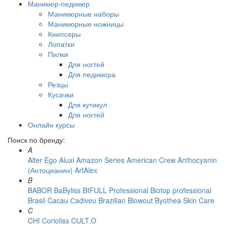
Маникюр-педикюр
Маникюрные наборы
Маникюрные ножницы
Книпсеры
Лопатки
Пилки
Для ногтей
Для педикюра
Резцы
Кусачки
Для кутикул
Для ногтей
Онлайн курсы
Поиск по бренду:
A
Alter Ego
Aluxi
Amazon Series
American Crew
Anthocyanin
(Антоцианин)
ArtAlex
B
BABOR
BaByliss
BIFULL Professional
Biotop professional
Brasil Cacau Сadiveu
Brazilian Blowout
Byothea Skin Care
C
CHI
Corioliss
CULT.O