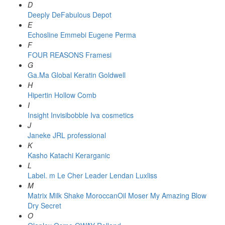
D
Deeply
DeFabulous
Depot
E
Echosline
Emmebi
Eugene Perma
F
FOUR REASONS
Framesi
G
Ga.Ma
Global Keratin
Goldwell
H
Hipertin
Hollow Comb
I
Insight
Invisibobble
Iva cosmetics
J
Janeke
JRL professional
K
Kasho
Katachi
Kerarganic
L
Label. m
Le Cher
Leader
Lendan
Luxliss
M
Matrix
Milk Shake
MoroccanOil
Moser
My Amazing Blow
Dry Secret
O