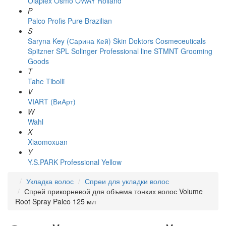
Olaplex
Osmo
OWAY Rolland
P
Palco
Profis
Pure Brazilian
S
Saryna Key (Сарина Кей)
Skin Doktors Cosmeceuticals
Spitzner
SPL Solinger Professional line
STMNT Grooming
Goods
T
Tahe
Tibolli
V
VIART (ВиАрт)
W
Wahl
X
Xiaomoxuan
Y
Y.S.PARK Professional
Yellow
Укладка волос
Спреи для укладки волос
Спрей прикорневой для объема тонких волос Volume
Root Spray Palco 125 мл