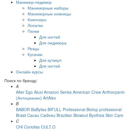
Маникюр-педикюр
Маникюрные наборы
Маникюрные ножницы
Книпсеры
Лопатки
Пилки
Для ногтей
Для педикюра
Резцы
Кусачки
Для кутикул
Для ногтей
Онлайн курсы
Поиск по бренду:
A
Alter Ego
Aluxi
Amazon Series
American Crew
Anthocyanin
(Антоцианин)
ArtAlex
B
BABOR
BaByliss
BIFULL Professional
Biotop professional
Brasil Cacau Сadiveu
Brazilian Blowout
Byothea Skin Care
C
CHI
Corioliss
CULT.O