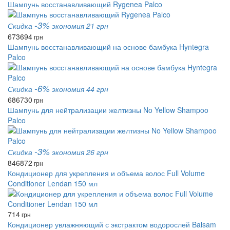
Шампунь восстанавливающий Rygenea Palco
-3%
Скидка
экономия 21 грн
673
694
грн
Шампунь восстанавливающий на основе бамбука Hyntegra
Palco
-6%
Скидка
экономия 44 грн
686
730
грн
Шампунь для нейтрализации желтизны No Yellow Shampoo
Palco
-3%
Скидка
экономия 26 грн
846
872
грн
Кондиционер для укрепления и объема волос Full Volume
Conditioner Lendan 150 мл
714
грн
Кондиционер увлажняющий с экстрактом водорослей Balsam