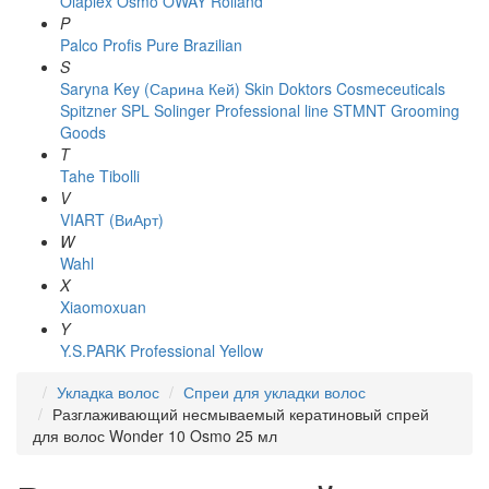
Olaplex
Osmo
OWAY Rolland
P
Palco
Profis
Pure Brazilian
S
Saryna Key (Сарина Кей)
Skin Doktors Cosmeceuticals
Spitzner
SPL Solinger Professional line
STMNT Grooming
Goods
T
Tahe
Tibolli
V
VIART (ВиАрт)
W
Wahl
X
Xiaomoxuan
Y
Y.S.PARK Professional
Yellow
Укладка волос
Спреи для укладки волос
Разглаживающий несмываемый кератиновый спрей
для волос Wonder 10 Osmo 25 мл