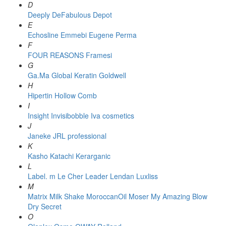
D
Deeply
DeFabulous
Depot
E
Echosline
Emmebi
Eugene Perma
F
FOUR REASONS
Framesi
G
Ga.Ma
Global Keratin
Goldwell
H
Hipertin
Hollow Comb
I
Insight
Invisibobble
Iva cosmetics
J
Janeke
JRL professional
K
Kasho
Katachi
Kerarganic
L
Label. m
Le Cher
Leader
Lendan
Luxliss
M
Matrix
Milk Shake
MoroccanOil
Moser
My Amazing Blow
Dry Secret
O