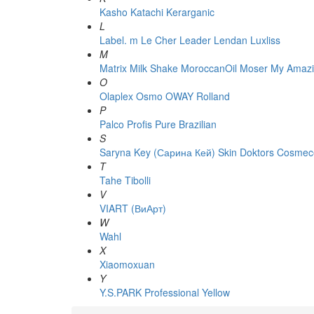
Kasho
Katachi
Kerarganic
L
Label. m
Le Cher
Leader
Lendan
Luxliss
M
Matrix
Milk Shake
MoroccanOil
Moser
My Amazi
O
Olaplex
Osmo
OWAY Rolland
P
Palco
Profis
Pure Brazilian
S
Saryna Key (Сарина Кей)
Skin Doktors Cosmece
T
Tahe
Tibolli
V
VIART (ВиАрт)
W
Wahl
X
Xiaomoxuan
Y
Y.S.PARK Professional
Yellow