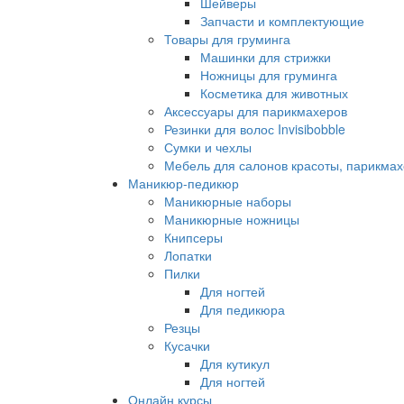
Шейверы
Запчасти и комплектующие
Товары для груминга
Машинки для стрижки
Ножницы для груминга
Косметика для животных
Аксессуары для парикмахеров
Резинки для волос Invisibobble
Сумки и чехлы
Мебель для салонов красоты, парикмах
Маникюр-педикюр
Маникюрные наборы
Маникюрные ножницы
Книпсеры
Лопатки
Пилки
Для ногтей
Для педикюра
Резцы
Кусачки
Для кутикул
Для ногтей
Онлайн курсы