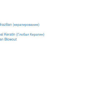
azilian (кератирование)
l Keratin (Глобал Кератин)
an Blowout