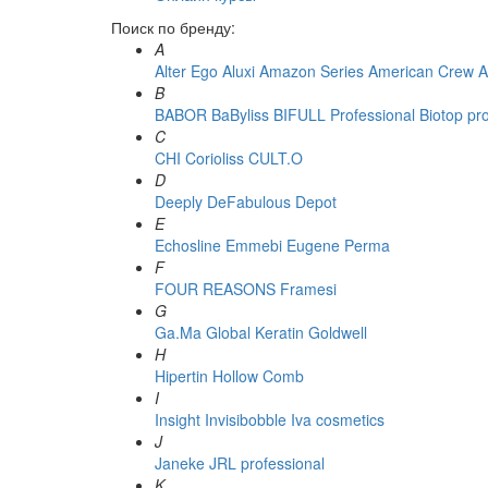
Поиск по бренду:
A
Alter Ego
Aluxi
Amazon Series
American Crew
A
B
BABOR
BaByliss
BIFULL Professional
Biotop pr
C
CHI
Corioliss
CULT.O
D
Deeply
DeFabulous
Depot
E
Echosline
Emmebi
Eugene Perma
F
FOUR REASONS
Framesi
G
Ga.Ma
Global Keratin
Goldwell
H
Hipertin
Hollow Comb
I
Insight
Invisibobble
Iva cosmetics
J
Janeke
JRL professional
K