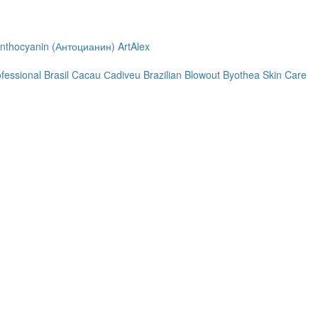
nthocyanin (Антоцианин)
ArtAlex
ofessional
Brasil Cacau Сadiveu
Brazilian Blowout
Byothea Skin Care