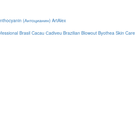
nthocyanin (Антоцианин)
ArtAlex
ofessional
Brasil Cacau Сadiveu
Brazilian Blowout
Byothea Skin Care