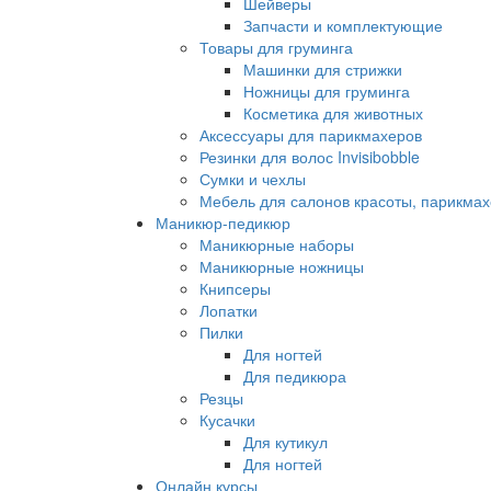
Шейверы
Запчасти и комплектующие
Товары для груминга
Машинки для стрижки
Ножницы для груминга
Косметика для животных
Аксессуары для парикмахеров
Резинки для волос Invisibobble
Сумки и чехлы
Мебель для салонов красоты, парикмах
Маникюр-педикюр
Маникюрные наборы
Маникюрные ножницы
Книпсеры
Лопатки
Пилки
Для ногтей
Для педикюра
Резцы
Кусачки
Для кутикул
Для ногтей
Онлайн курсы