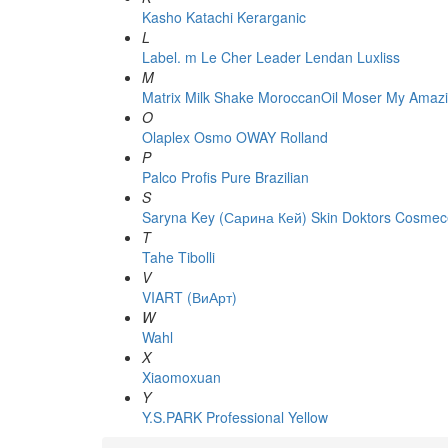
Kasho
Katachi
Kerarganic
L
Label. m
Le Cher
Leader
Lendan
Luxliss
M
Matrix
Milk Shake
MoroccanOil
Moser
My Amazi
O
Olaplex
Osmo
OWAY Rolland
P
Palco
Profis
Pure Brazilian
S
Saryna Key (Сарина Кей)
Skin Doktors Cosmece
T
Tahe
Tibolli
V
VIART (ВиАрт)
W
Wahl
X
Xiaomoxuan
Y
Y.S.PARK Professional
Yellow