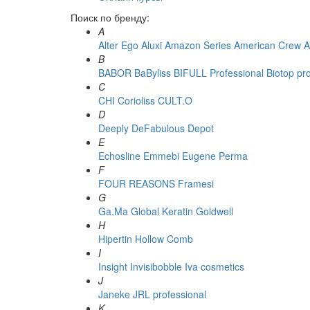
Поиск по бренду:
A
Alter Ego
Aluxi
Amazon Series
American Crew
A
B
BABOR
BaByliss
BIFULL Professional
Biotop pr
C
CHI
Corioliss
CULT.O
D
Deeply
DeFabulous
Depot
E
Echosline
Emmebi
Eugene Perma
F
FOUR REASONS
Framesi
G
Ga.Ma
Global Keratin
Goldwell
H
Hipertin
Hollow Comb
I
Insight
Invisibobble
Iva cosmetics
J
Janeke
JRL professional
K