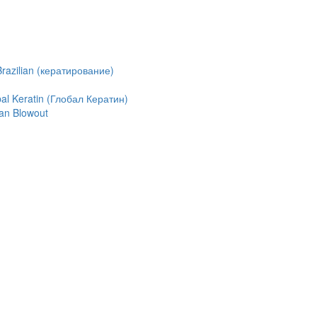
azilian (кератирование)
l Keratin (Глобал Кератин)
an Blowout