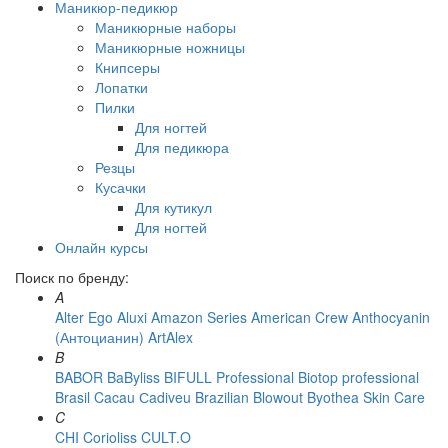
Маникюр-педикюр
Маникюрные наборы
Маникюрные ножницы
Книпсеры
Лопатки
Пилки
Для ногтей
Для педикюра
Резцы
Кусачки
Для кутикул
Для ногтей
Онлайн курсы
Поиск по бренду:
A
Alter Ego
Aluxi
Amazon Series
American Crew
Anthocyanin
(Антоцианин)
ArtAlex
B
BABOR
BaByliss
BIFULL Professional
Biotop professional
Brasil Cacau Сadiveu
Brazilian Blowout
Byothea Skin Care
C
CHI
Corioliss
CULT.O