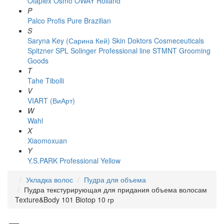
Olaplex
Osmo
OWAY Rolland
P
Palco
Profis
Pure Brazilian
S
Saryna Key (Сарина Кей)
Skin Doktors Cosmeceuticals
Spitzner
SPL Solinger Professional line
STMNT Grooming
Goods
T
Tahe
Tibolli
V
VIART (ВиАрт)
W
Wahl
X
Xiaomoxuan
Y
Y.S.PARK Professional
Yellow
Укладка волос
Пудра для объема
Пудра текстурирующая для придания объема волосам
Texture&Body 101 Biotop 10 гр