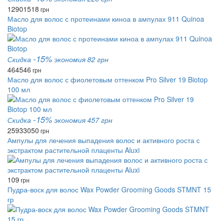
1290
1518
грн
Масло для волос с протеинами киноа в ампулах 911 Quinoa
Biotop
-15%
Скидка
экономия 82 грн
464
546
грн
Масло для волос с фиолетовым оттенком Pro Silver 19 Biotop
100 мл
-15%
Скидка
экономия 457 грн
2593
3050
грн
Ампулы для лечения выпадения волос и активного роста с
экстрактом растительной плаценты Aluxi
109
грн
Пудра-воск для волос Wax Powder Grooming Goods STMNT 15
гр