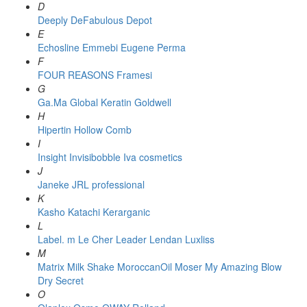
D
Deeply
DeFabulous
Depot
E
Echosline
Emmebi
Eugene Perma
F
FOUR REASONS
Framesi
G
Ga.Ma
Global Keratin
Goldwell
H
Hipertin
Hollow Comb
I
Insight
Invisibobble
Iva cosmetics
J
Janeke
JRL professional
K
Kasho
Katachi
Kerarganic
L
Label. m
Le Cher
Leader
Lendan
Luxliss
M
Matrix
Milk Shake
MoroccanOil
Moser
My Amazing Blow
Dry Secret
O