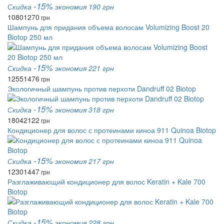
-15%
Скидка
экономия 190 грн
1080
1270
грн
Шампунь для придания объема волосам Volumizing Boost 20
Biotop 250 мл
-15%
Скидка
экономия 221 грн
1255
1476
грн
Экологичный шампунь против перхоти Dandruff 02 Biotop
-15%
Скидка
экономия 318 грн
1804
2122
грн
Кондиционер для волос с протеинами киноа 911 Quinoa Biotop
-15%
Скидка
экономия 217 грн
1230
1447
грн
Разглаживающий кондиционер для волос Keratin + Kale 700
Biotop
-15%
Скидка
экономия 228 грн