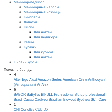
Маникюр-педикюр
Маникюрные наборы
Маникюрные ножницы
Книпсеры
Лопатки
Пилки
Для ногтей
Для педикюра
Резцы
Кусачки
Для кутикул
Для ногтей
Онлайн курсы
Поиск по бренду:
A
Alter Ego
Aluxi
Amazon Series
American Crew
Anthocyanin
(Антоцианин)
ArtAlex
B
BABOR
BaByliss
BIFULL Professional
Biotop professional
Brasil Cacau Сadiveu
Brazilian Blowout
Byothea Skin Care
C
CHI
Corioliss
CULT.O