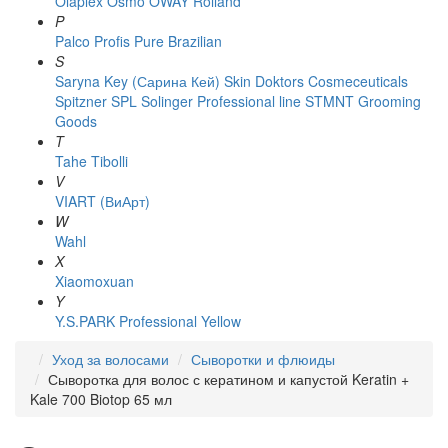
Olaplex
Osmo
OWAY Rolland
P
Palco
Profis
Pure Brazilian
S
Saryna Key (Сарина Кей)
Skin Doktors Cosmeceuticals
Spitzner
SPL Solinger Professional line
STMNT Grooming
Goods
T
Tahe
Tibolli
V
VIART (ВиАрт)
W
Wahl
X
Xiaomoxuan
Y
Y.S.PARK Professional
Yellow
Уход за волосами
Сыворотки и флюиды
Сыворотка для волос с кератином и капустой Keratin +
Kale 700 Biotop 65 мл