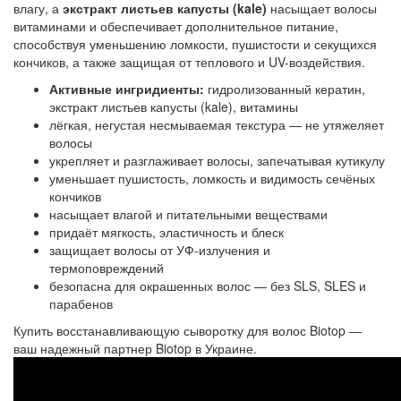
влагу, а
экстракт листьев капусты (kale)
насыщает волосы
витаминами и обеспечивает дополнительное питание,
способствуя уменьшению ломкости, пушистости и секущихся
кончиков, а также защищая от теплового и UV-воздействия.
Активные ингридиенты:
гидролизованный кератин,
экстракт листьев капусты (kale), витамины
лёгкая, негустая несмываемая текстура — не утяжеляет
волосы
укрепляет и разглаживает волосы, запечатывая кутикулу
уменьшает пушистость, ломкость и видимость сечёных
кончиков
насыщает влагой и питательными веществами
придаёт мягкость, эластичность и блеск
защищает волосы от УФ-излучения и
термоповреждений
безопасна для окрашенных волос — без SLS, SLES и
парабенов
Купить восстанавливающую сыворотку для волос Biotop —
ваш надежный партнер Biotop в Украине.