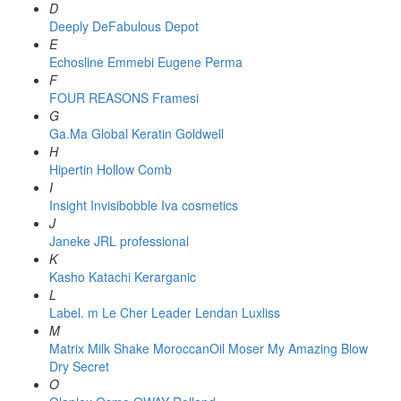
D
Deeply
DeFabulous
Depot
E
Echosline
Emmebi
Eugene Perma
F
FOUR REASONS
Framesi
G
Ga.Ma
Global Keratin
Goldwell
H
Hipertin
Hollow Comb
I
Insight
Invisibobble
Iva cosmetics
J
Janeke
JRL professional
K
Kasho
Katachi
Kerarganic
L
Label. m
Le Cher
Leader
Lendan
Luxliss
M
Matrix
Milk Shake
MoroccanOil
Moser
My Amazing Blow
Dry Secret
O