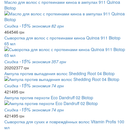
Масло для волос с протеинами киноа в ампулах 911 Quinoa
Biotop
-15%
Скидка
экономия 82 грн
464
546
грн
Сыворотка для волос с протеинами киноа Quinoa 911 Biotop
65 мл
-15%
Скидка
экономия 357 грн
2020
2377
грн
Ампула против выпадения волос Shedding Root 04 Biotop
-15%
Скидка
экономия 74 грн
421
495
грн
Ампула против перхоти Eco Dandruff 02 Biotop
-15%
Скидка
экономия 74 грн
421
495
грн
Сыворотка для сухих и повреждённых волос Vitamin Profis 100
мл