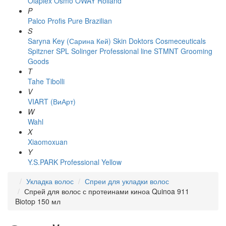
Olaplex
Osmo
OWAY Rolland
P
Palco
Profis
Pure Brazilian
S
Saryna Key (Сарина Кей)
Skin Doktors Cosmeceuticals
Spitzner
SPL Solinger Professional line
STMNT Grooming
Goods
T
Tahe
Tibolli
V
VIART (ВиАрт)
W
Wahl
X
Xiaomoxuan
Y
Y.S.PARK Professional
Yellow
Укладка волос
Спреи для укладки волос
Спрей для волос с протеинами киноа Quinoa 911
Biotop 150 мл