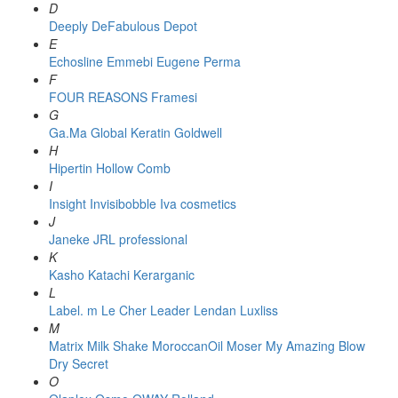
D
Deeply
DeFabulous
Depot
E
Echosline
Emmebi
Eugene Perma
F
FOUR REASONS
Framesi
G
Ga.Ma
Global Keratin
Goldwell
H
Hipertin
Hollow Comb
I
Insight
Invisibobble
Iva cosmetics
J
Janeke
JRL professional
K
Kasho
Katachi
Kerarganic
L
Label. m
Le Cher
Leader
Lendan
Luxliss
M
Matrix
Milk Shake
MoroccanOil
Moser
My Amazing Blow
Dry Secret
O