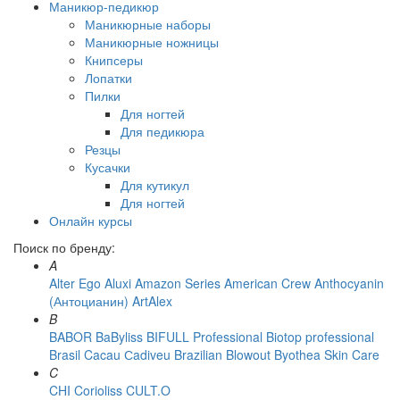
Маникюр-педикюр
Маникюрные наборы
Маникюрные ножницы
Книпсеры
Лопатки
Пилки
Для ногтей
Для педикюра
Резцы
Кусачки
Для кутикул
Для ногтей
Онлайн курсы
Поиск по бренду:
A
Alter Ego
Aluxi
Amazon Series
American Crew
Anthocyanin
(Антоцианин)
ArtAlex
B
BABOR
BaByliss
BIFULL Professional
Biotop professional
Brasil Cacau Сadiveu
Brazilian Blowout
Byothea Skin Care
C
CHI
Corioliss
CULT.O