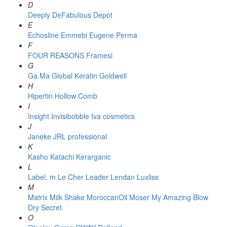
D
Deeply
DeFabulous
Depot
E
Echosline
Emmebi
Eugene Perma
F
FOUR REASONS
Framesi
G
Ga.Ma
Global Keratin
Goldwell
H
Hipertin
Hollow Comb
I
Insight
Invisibobble
Iva cosmetics
J
Janeke
JRL professional
K
Kasho
Katachi
Kerarganic
L
Label. m
Le Cher
Leader
Lendan
Luxliss
M
Matrix
Milk Shake
MoroccanOil
Moser
My Amazing Blow
Dry Secret
O