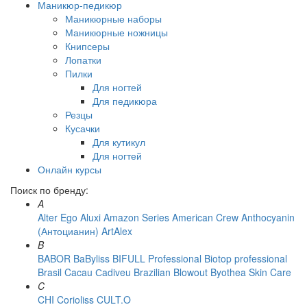
Маникюр-педикюр
Маникюрные наборы
Маникюрные ножницы
Книпсеры
Лопатки
Пилки
Для ногтей
Для педикюра
Резцы
Кусачки
Для кутикул
Для ногтей
Онлайн курсы
Поиск по бренду:
A
Alter Ego
Aluxi
Amazon Series
American Crew
Anthocyanin
(Антоцианин)
ArtAlex
B
BABOR
BaByliss
BIFULL Professional
Biotop professional
Brasil Cacau Сadiveu
Brazilian Blowout
Byothea Skin Care
C
CHI
Corioliss
CULT.O