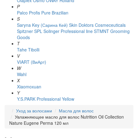
Olaplex
Osmo
OWAY Rolland
P
Palco
Profis
Pure Brazilian
S
Saryna Key (Сарина Кей)
Skin Doktors Cosmeceuticals
Spitzner
SPL Solinger Professional line
STMNT Grooming
Goods
T
Tahe
Tibolli
V
VIART (ВиАрт)
W
Wahl
X
Xiaomoxuan
Y
Y.S.PARK Professional
Yellow
Уход за волосами
Масла для волос
Увлажняющее масло для волос Nutrition Oil Collection
Nature Eugene Perma 120 мл