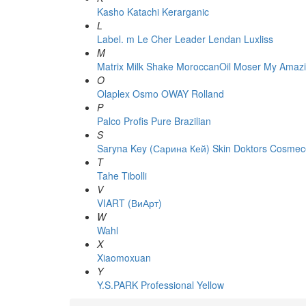
Kasho
Katachi
Kerarganic
L
Label. m
Le Cher
Leader
Lendan
Luxliss
M
Matrix
Milk Shake
MoroccanOil
Moser
My Amazi
O
Olaplex
Osmo
OWAY Rolland
P
Palco
Profis
Pure Brazilian
S
Saryna Key (Сарина Кей)
Skin Doktors Cosmece
T
Tahe
Tibolli
V
VIART (ВиАрт)
W
Wahl
X
Xiaomoxuan
Y
Y.S.PARK Professional
Yellow