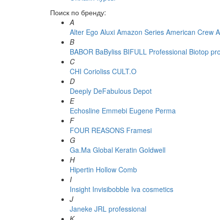
Поиск по бренду:
A
Alter Ego
Aluxi
Amazon Series
American Crew
A
B
BABOR
BaByliss
BIFULL Professional
Biotop pr
C
CHI
Corioliss
CULT.O
D
Deeply
DeFabulous
Depot
E
Echosline
Emmebi
Eugene Perma
F
FOUR REASONS
Framesi
G
Ga.Ma
Global Keratin
Goldwell
H
Hipertin
Hollow Comb
I
Insight
Invisibobble
Iva cosmetics
J
Janeke
JRL professional
K