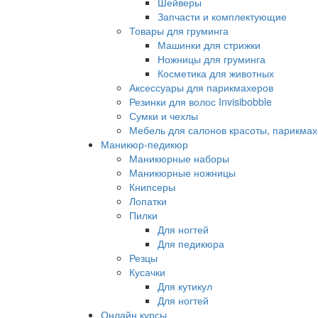
Шейверы
Запчасти и комплектующие
Товары для груминга
Машинки для стрижки
Ножницы для груминга
Косметика для животных
Аксессуары для парикмахеров
Резинки для волос Invisibobble
Сумки и чехлы
Мебель для салонов красоты, парикмах
Маникюр-педикюр
Маникюрные наборы
Маникюрные ножницы
Книпсеры
Лопатки
Пилки
Для ногтей
Для педикюра
Резцы
Кусачки
Для кутикул
Для ногтей
Онлайн курсы