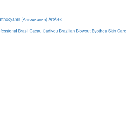
nthocyanin (Антоцианин)
ArtAlex
ofessional
Brasil Cacau Сadiveu
Brazilian Blowout
Byothea Skin Care