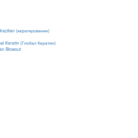
azilian (кератирование)
l Keratin (Глобал Кератин)
an Blowout