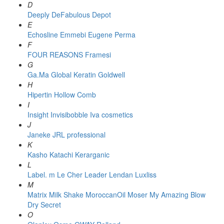
D
Deeply
DeFabulous
Depot
E
Echosline
Emmebi
Eugene Perma
F
FOUR REASONS
Framesi
G
Ga.Ma
Global Keratin
Goldwell
H
Hipertin
Hollow Comb
I
Insight
Invisibobble
Iva cosmetics
J
Janeke
JRL professional
K
Kasho
Katachi
Kerarganic
L
Label. m
Le Cher
Leader
Lendan
Luxliss
M
Matrix
Milk Shake
MoroccanOil
Moser
My Amazing Blow
Dry Secret
O