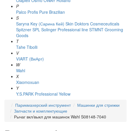
Olaplex
Osmo
OWAY Rolland
P
Palco
Profis
Pure Brazilian
S
Saryna Key (Сарина Кей)
Skin Doktors Cosmeceuticals
Spitzner
SPL Solinger Professional line
STMNT Grooming
Goods
T
Tahe
Tibolli
V
VIART (ВиАрт)
W
Wahl
X
Xiaomoxuan
Y
Y.S.PARK Professional
Yellow
Парикмахерский инструмент
Машинки для стрижки
Запчасти и комплектующие
Рычаг вкл/выкл для машинок Wahl S08148-7040