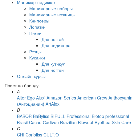
Маникюр-педикюр
Маникюрные наборы
Маникюрные ножницы
Книпсеры
Лопатки
Пилки
Для ногтей
Для педикюра
Резцы
Кусачки
Для кутикул
Для ногтей
Онлайн курсы
Поиск по бренду:
A
Alter Ego
Aluxi
Amazon Series
American Crew
Anthocyanin
(Антоцианин)
ArtAlex
B
BABOR
BaByliss
BIFULL Professional
Biotop professional
Brasil Cacau Сadiveu
Brazilian Blowout
Byothea Skin Care
C
CHI
Corioliss
CULT.O